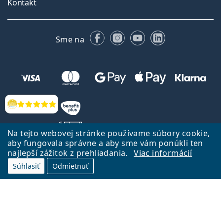
Kontakt
Facebooku
Instagrame
YouTube
LinkedIn
Sme na
Hodnotenia
Na tejto webovej stránke používame súbory cookie,
aby fungovala správne a aby sme vám ponúkli ten
najlepší zážitok z prehliadania.
Viac informácií
Späť na Úvodnu stránku
Prejsť hore
Súhlasiť
Odmietnuť
Lentiamo.sk vlastní a prevádzkuje spoločnosť Lentiamo s.r.o., Česká
republika
Sme tu pre Vás už 18 rokov.