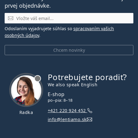
prvej objednávke.
E-mail
Odoslaním vyjadrujete súhlas so
spracovaním vašich
osobných údajov
.
Chcem novinky
Potrebujete poradiť?
je offline
We also speak English
E-shop
po–pia: 8–18
+421 220 924 452
Radka
info@lentiamo.sk