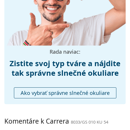
objavte štýlové rámy od obľúbených značiek.
Šírka:
137 mm
Dĺžka stranice:
145 mm
Šírka mostíka:
22 mm
Hmotnosť:
150 g
Nastaviteľné
Áno
Rada naviac:
sedielka:
Príslušenstvo
Zistite svoj typ tváre a nájdite
Puzdro:
Áno
tak správne slnečné okuliare
Čistiaca
Áno
handrička:
Ako vybrať správne slnečné okuliare
Ostatné
Typ:
Pánske
Kategória:
Slnečné okuliare
Komentáre k Carrera
8033/GS 010 KU 54
Značka:
Carrera