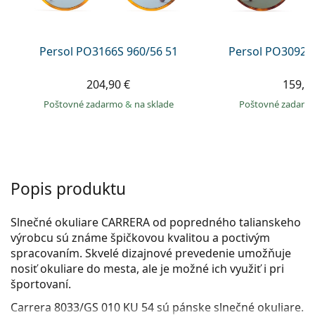
Persol
Prada
Persol PO3166S 960/56 51
Persol PO3092S
Všetky značky
204,90 €
159,9
Poštovné zadarmo
&
na sklade
Poštovné zadar
Popis produktu
Slnečné okuliare CARRERA od popredného talianskeho
výrobcu sú známe špičkovou kvalitou a poctivým
spracovaním. Skvelé dizajnové prevedenie umožňuje
nosiť okuliare do mesta, ale je možné ich využiť i pri
športovaní.
Carrera 8033/GS 010 KU 54
sú pánske slnečné okuliare.