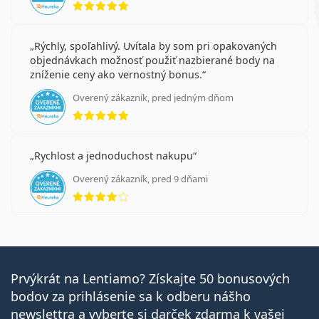
Rýchly, spoľahlivý. Uvítala by som pri opakovaných
objednávkach možnosť použiť nazbierané body na
zníženie ceny ako vernostný bonus.
Overený zákazník, pred jedným dňom
hodnotenie 5 z 5
Rychlost a jednoduchost nakupu
Overený zákazník, pred 9 dňami
hodnotenie 4 z 5
Prvýkrát na Lentiamo? Získajte 50 bonusových
bodov za prihlásenie sa k odberu nášho
newslettra a vyberte si darček zdarma k vašej