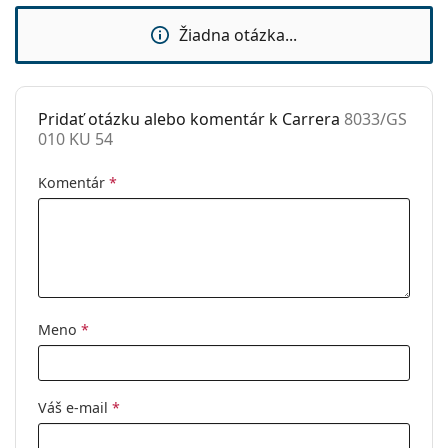
Použitie:
Móda
Žiadna otázka...
Kód:
8033/GS 010 KU 54
Pridať otázku alebo komentár k Carrera
8033/GS
010 KU 54
Komentár
*
Meno
*
Váš e-mail
*