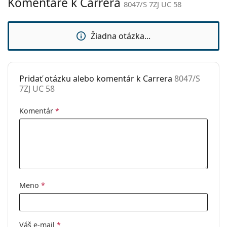
Komentáre k Carrera
8047/S 7ZJ UC 58
Kategória:
Slnečné okuliare
Značka:
Carrera
Žiadna otázka...
Použitie:
Móda
Kód:
8047/S 7ZJ UC 58
Pridať otázku alebo komentár k Carrera
8047/S
7ZJ UC 58
Komentár
*
Meno
*
Váš e-mail
*