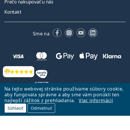
Prečo nakupovať u nás
Kontakt
Facebooku
Instagrame
YouTube
LinkedIn
Sme na
Hodnotenia
Na tejto webovej stránke používame súbory cookie,
aby fungovala správne a aby sme vám ponúkli ten
najlepší zážitok z prehliadania.
Viac informácií
Späť na Úvodnu stránku
Prejsť hore
Súhlasiť
Odmietnuť
Lentiamo.sk vlastní a prevádzkuje spoločnosť Lentiamo s.r.o., Česká
republika
Sme tu pre Vás už 18 rokov.