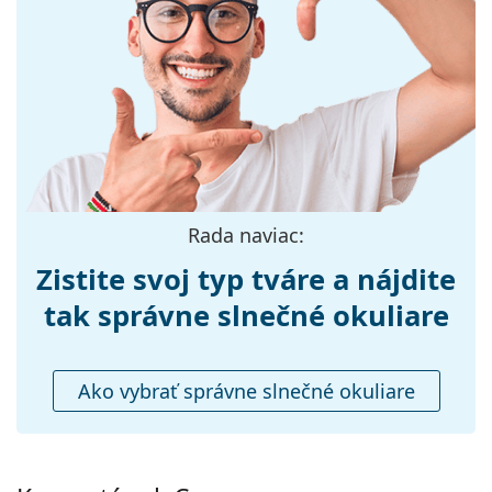
Veľkosť:
M
Šírka:
136 mm
Dĺžka stranice:
145 mm
Šírka mostíka:
18 mm
Hmotnosť:
215 g
Nastaviteľné
Nie
Rada naviac:
sedielka:
Zistite svoj typ tváre a nájdite
Flexi pánt:
Nie
Príslušenstvo
tak správne slnečné okuliare
Puzdro:
Áno
Čistiaca
Áno
Ako vybrať správne slnečné okuliare
handrička:
Ostatné
Typ:
Pánske