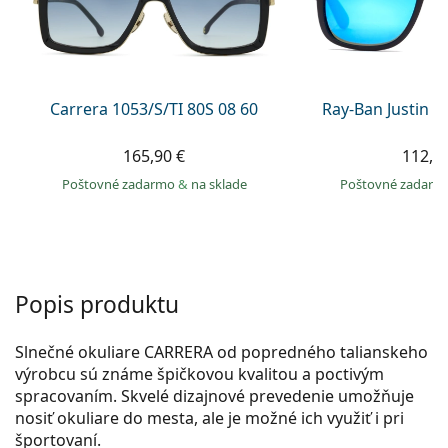
Gucci
Všetky roztoky
je onli
Všetky značky
Persol
Prada
Carrera 1053/S/TI 80S 08 60
Ray-Ban Justin 
Všetky značky
165,90 €
112,9
Poštovné zadarmo
&
na sklade
Poštovné zadar
Popis produktu
Slnečné okuliare CARRERA od popredného talianskeho
výrobcu sú známe špičkovou kvalitou a poctivým
spracovaním. Skvelé dizajnové prevedenie umožňuje
nosiť okuliare do mesta, ale je možné ich využiť i pri
športovaní.