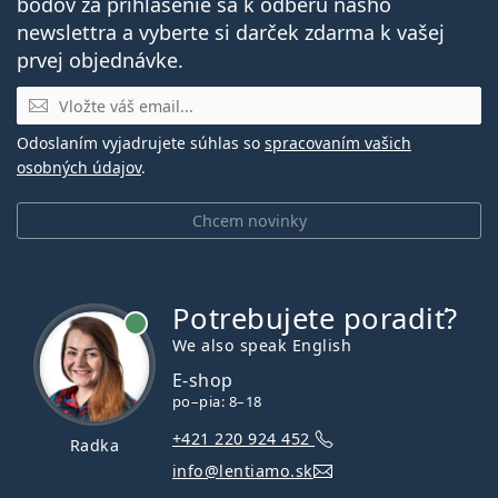
bodov za prihlásenie sa k odberu nášho
newslettra a vyberte si darček zdarma k vašej
prvej objednávke.
E-mail
Odoslaním vyjadrujete súhlas so
spracovaním vašich
osobných údajov
.
Chcem novinky
Potrebujete poradiť?
je online
We also speak English
E-shop
po–pia: 8–18
+421 220 924 452
Radka
info@lentiamo.sk