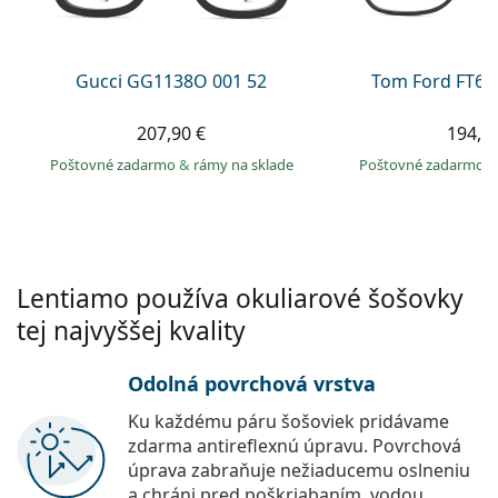
Persol
Prada
Gucci GG1138O 001 52
Tom Ford FT60
Všetky značky
207,90 €
194,9
Poštovné zadarmo
&
rámy na sklade
Poštovné zadarmo
Lentiamo používa okuliarové šošovky
tej najvyššej kvality
Odolná povrchová vrstva
Ku každému páru šošoviek pridávame
zdarma antireflexnú úpravu. Povrchová
úprava zabraňuje nežiaducemu oslneniu
a chráni pred poškriabaním, vodou,