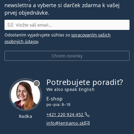
newslettra a vyberte si darček zdarma k vašej
prvej objednávke.
E-mail
Odoslaním vyjadrujete súhlas so
spracovaním vašich
osobných údajov
.
Chcem novinky
Potrebujete poradiť?
je offline
We also speak English
E-shop
po–pia: 8–18
+421 220 924 452
Radka
info@lentiamo.sk