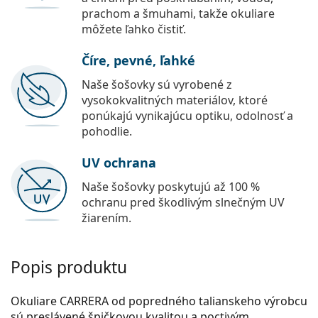
prachom a šmuhami, takže okuliare
môžete ľahko čistiť.
Číre, pevné, ľahké
Naše šošovky sú vyrobené z
vysokokvalitných materiálov, ktoré
ponúkajú vynikajúcu optiku, odolnosť a
pohodlie.
UV ochrana
Naše šošovky poskytujú až 100 %
ochranu pred škodlivým slnečným UV
žiarením.
Popis produktu
Okuliare CARRERA od popredného talianskeho výrobcu
sú preslávené špičkovou kvalitou a poctivým