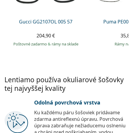
Persol
Prada
Gucci GG2107OL 005 57
Puma PE0027
Všetky značky
204,90 €
35,89
Poštovné zadarmo
&
rámy na sklade
rámy na 
Lentiamo používa okuliarové šošovky
tej najvyššej kvality
Odolná povrchová vrstva
Ku každému páru šošoviek pridávame
zdarma antireflexnú úpravu. Povrchová
úprava zabraňuje nežiaducemu oslneniu
a chráni pred poškriabaním, vodou,