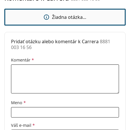
sedielka:
prečítajte pokyny.
Flexi pánt:
Áno
Žiadna otázka...
Slnečný klip:
Nie
Príslušenstvo
Pridať otázku alebo komentár k Carrera
8881
Puzdro:
Áno
003 16 56
Čistiaca
Áno
handrička:
Komentár
*
Ostatné
Typ:
Pánske
Kategória:
Dioptrické okuliare
Značka:
Carrera
Meno
*
Kód:
8881 003 16 56
Váš e-mail
*