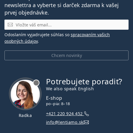
newslettra a vyberte si darček zdarma k vašej
prvej objednávke.
E-mail
Odoslaním vyjadrujete súhlas so
spracovaním vašich
osobných údajov
.
Chcem novinky
Potrebujete poradiť?
je offline
We also speak English
E-shop
po–pia: 8–18
+421 220 924 452
Radka
info@lentiamo.sk