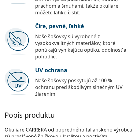
prachom a šmuhami, takže okuliare
môžete ľahko čistiť.
Číre, pevné, ľahké
Naše šošovky sú vyrobené z
vysokokvalitných materiálov, ktoré
ponúkajú vynikajúcu optiku, odolnosť a
pohodlie.
UV ochrana
Naše šošovky poskytujú až 100 %
ochranu pred škodlivým slnečným UV
žiarením.
Popis produktu
Okuliare CARRERA od popredného talianskeho výrobcu
sú preslávené špičkovou kvalitou a poctivým