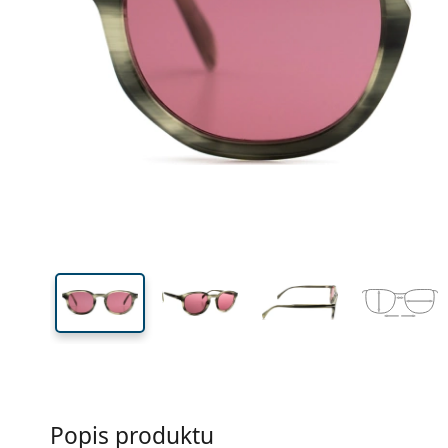
Šírka
Šírk
očnic
40 mm
49 mm
Výška očnice
Šírka očnice
Popis produktu