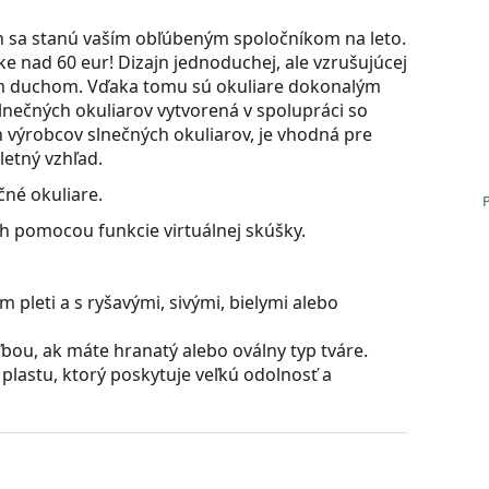
h sa stanú vaším obľúbeným spoločníkom na leto.
e nad 60 eur! Dizajn jednoduchej, ale vzrušujúcej
ým duchom. Vďaka tomu sú okuliare dokonalým
lnečných okuliarov vytvorená v spolupráci so
 výrobcov slnečných okuliarov, je vhodná pre
letný vzhľad.
né okuliare.
ch pomocou funkcie virtuálnej skúšky.
 pleti a s ryšavými, sivými, bielymi alebo
bou, ak máte hranatý alebo oválny typ tváre.
plastu, ktorý poskytuje veľkú odolnosť a
 je obvzlášť v zime veľmi intenzívne. Zvyšujú