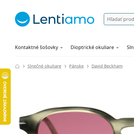
Vyhľadávanie
Prihlásenie
Navigácia webu
Roztoky
Všetko o nákupe
Kontaktné šošovky
Dioptrické okuliare
Sln
Slnečné okuliare
Pánske
David Beckham
130 mm