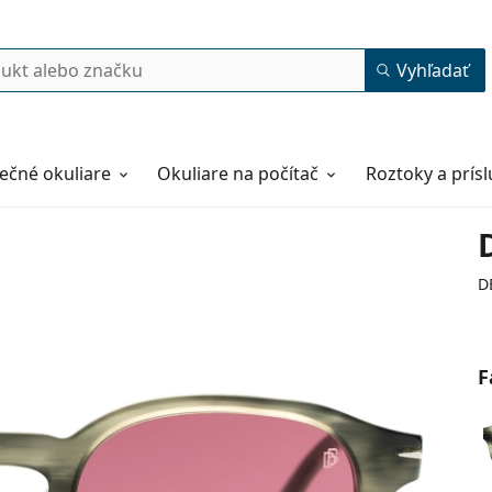
Vyhľadať
ečné okuliare
Okuliare na počítač
Roztoky a prís
D
F
49
24
145
145 mm