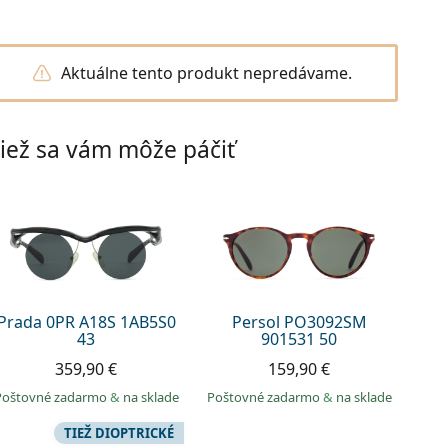
Aktuálne tento produkt nepredávame.
iež sa vám môže páčiť
Prada 0PR A18S 1AB5S0
Persol PO3092SM
43
901531 50
359,90 €
159,90 €
Poštovné zadarmo
&
na sklade
Poštovné zadarmo
&
na sklade
TIEŽ DIOPTRICKÉ