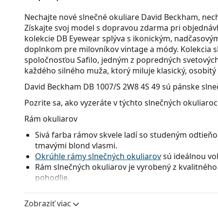
Nechajte nové slnečné okuliare David Beckham, nec
Získajte svoj model s dopravou zdarma pri objednávk
kolekcie DB Eyewear splýva s ikonickým, nadčasov
doplnkom pre milovníkov vintage a módy. Kolekcia s
spoločnosťou Safilo, jedným z popredných svetových
každého silného muža, ktorý miluje klasický, osobitý 
David Beckham DB 1007/S 2W8 4S 49
sú pánske slneč
Pozrite sa, ako vyzeráte v týchto slnečných okuliaro
Rám okuliarov
Sivá farba rámov skvele ladí so studeným odtieňom
tmavými blond vlasmi.
Okrúhle rámy slnečných okuliarov
sú ideálnou voľ
Rám slnečných okuliarov je vyrobený z kvalitného 
pohodlie.
Okuliarové šošovky
Zobraziť viac
Červené sklá okuliarov blokujú modré svetlo, ktoré