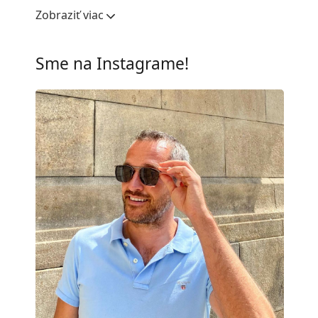
Šírka očnice:
49 mm
Zobraziť viac
Materiál skiel:
Plast
UV filter 400:
Áno
Sme na Instagrame!
Rám
Tvar rámu:
Okrúhle
Farba rámov:
Sivá
Materiál rámov:
Plast
Veľkosť:
M
Šírka:
130 mm
Dĺžka stranice:
145 mm
Šírka mostíka:
24 mm
Hmotnosť:
100 g
Nastaviteľné sedielka:
Nie
Príslušenstvo