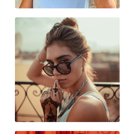
Puzdro:
Áno
Čistiaca handrička:
Áno
Ostatné
Typ:
Pánske
Kategória:
Slnečné okuliare
Značka:
David Beckham
Použitie:
Móda
Kód:
DB 1007/S 2W8 4S