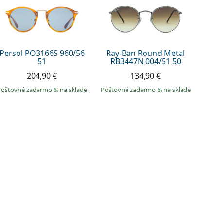
Persol PO3166S 960/56
Ray-Ban Round Metal
51
RB3447N 004/51 50
204,90 €
134,90 €
Poštovné zadarmo
&
na sklade
Poštovné zadarmo
&
na sklade