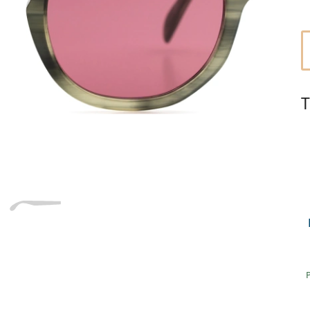
Dĺžka stranice
a
Šírka
Dĺžka
e
mostíka
stranice
24 mm
Šírka mostíka
T