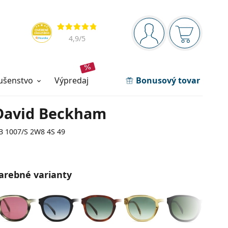
Navigačný panel
Hodnotenia
ste prihlásení
Nákupný ko
4,9
/5
lušenstvo
výpredaj
Bonusový tovar
David Beckham
B 1007/S 2W8 4S 49
arebné varianty