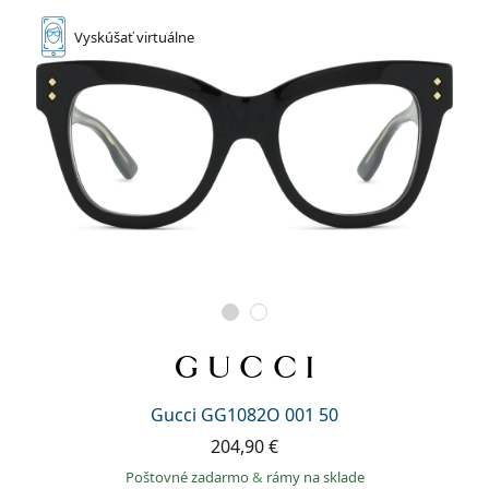
Vyskúšať
virtuálne
Gucci GG1082O 001 50
204,90 €
Poštovné zadarmo
&
rámy na sklade