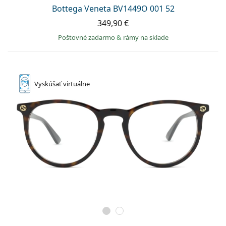
Persol
Bottega Veneta BV1449O 001 52
349,90 €
Prada
Poštovné zadarmo
&
rámy na sklade
Všetky značky
Vyskúšať
virtuálne