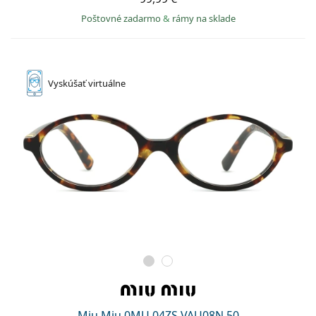
Poštovné zadarmo
&
rámy na sklade
Vyskúšať
virtuálne
Miu Miu 0MU 04ZS VAU08N 50