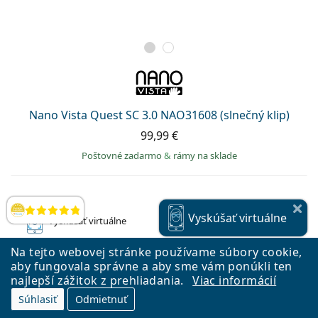
Nano Vista Quest SC 3.0 NAO31608 (slnečný klip)
99,99 €
Poštovné zadarmo
&
rámy na sklade
Hodnotenia
Vyskúšať
virtuálne
BESTSELLER
Vyskúšať
virtuálne
Na tejto webovej stránke používame súbory cookie,
aby fungovala správne a aby sme vám ponúkli ten
najlepší zážitok z prehliadania.
Viac informácií
Súhlasiť
Odmietnuť