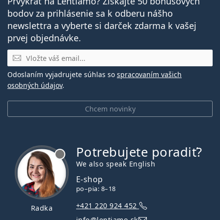
Prvýkrát na Lentiamo? Získajte 50 bonusových
bodov za prihlásenie sa k odberu nášho
newslettra a vyberte si darček zdarma k vašej
prvej objednávke.
E-mail
Odoslaním vyjadrujete súhlas so
spracovaním vašich
osobných údajov
.
Chcem novinky
Potrebujete poradiť?
je offline
We also speak English
E-shop
po–pia: 8–18
+421 220 924 452
Radka
info@lentiamo.sk