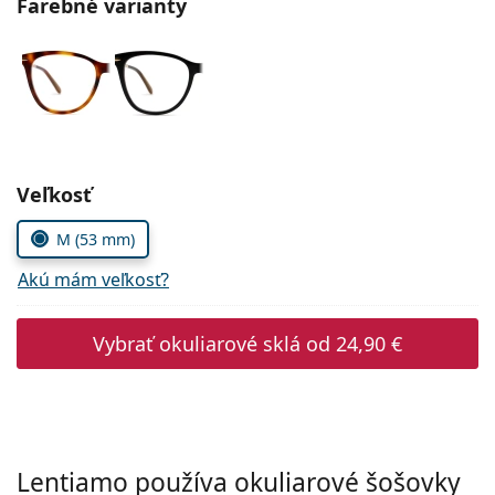
Farebné varianty
Persol
Prada
Všetky značky
Zvoľte parametre
Veľkosť
M (53 mm)
Akú mám veľkosť?
Vybrať okuliarové sklá od
24,90 €
Lentiamo používa okuliarové šošovky