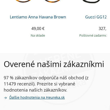
Lentiamo Anna Havana Brown
Gucci GG120
49,00 €
327,9
na sklade
Poštovné zadarmo
Overené našimi zákazníkmi
97 % zákazníkov odporúča náš obchod (z
11479 recenzií). Prezrite si vybrané
hodnotenia našich zákazníkov.
Ďalšie hodnotenia na Heureka.sk