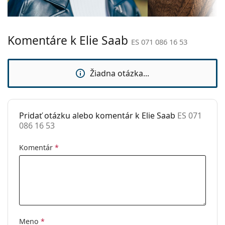
Ide o zdravotnícku pomôcku. Pred použitím si
Šírka mostíka:
16 mm
prečítajte pokyny.
Hmotnosť:
150 g
Komentáre k Elie Saab
Nastaviteľné
Nie
ES 071 086 16 53
sedielka:
Príslušenstvo
Žiadna otázka...
Puzdro:
Áno
Čistiaca
Áno
handrička:
Pridať otázku alebo komentár k Elie Saab
ES 071
086 16 53
Ostatné
Typ:
Dámske
Komentár
*
Kategória:
Dioptrické okuliare
Značka:
Elie Saab
Kód:
ES 071 086 16 53
Meno
*