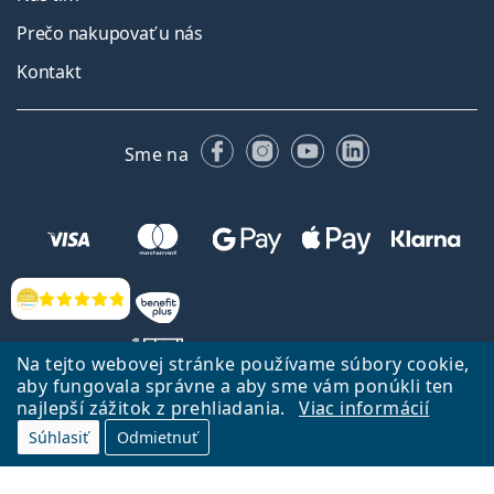
Prečo nakupovať u nás
Kontakt
Facebooku
Instagrame
YouTube
LinkedIn
Sme na
Hodnotenia
Na tejto webovej stránke používame súbory cookie,
aby fungovala správne a aby sme vám ponúkli ten
najlepší zážitok z prehliadania.
Viac informácií
Späť na Úvodnu stránku
Prejsť hore
Súhlasiť
Odmietnuť
Lentiamo.sk vlastní a prevádzkuje spoločnosť Lentiamo s.r.o., Česká
republika
Sme tu pre Vás už 18 rokov.