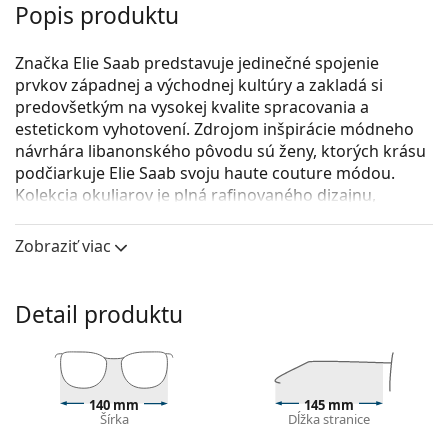
Popis produktu
Značka Elie Saab predstavuje jedinečné spojenie
prvkov západnej a východnej kultúry a zakladá si
predovšetkým na vysokej kvalite spracovania a
estetickom vyhotovení. Zdrojom inšpirácie módneho
návrhára libanonského pôvodu sú ženy, ktorých krásu
podčiarkuje Elie Saab svoju haute couture módou.
Kolekcia okuliarov je plná rafinovaného dizajnu,
ženskej elegancie a citu pre detail.
Zobraziť viac
Elie Saab ES 071 086 16 53
sú dámske dioptrické
okuliare.
Okuliarové rámy
Detail produktu
Hnedá farba rámov skvele ladí s teplým odtieňom
pleti a so svetlohnedými, čiernymi alebo tmavými
blond vlasmi.
Štvorcové rámy sú ideálnou voľbou, ak máte
140 mm
145 mm
Šírka
Dĺžka stranice
okrúhly, oválny alebo trojuholníkový typ tváre.