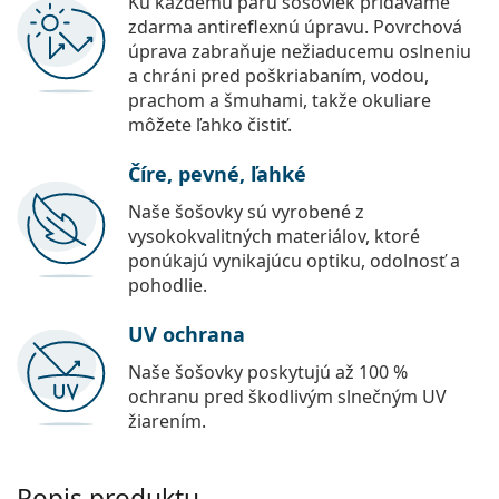
Ku každému páru šošoviek pridávame
zdarma antireflexnú úpravu. Povrchová
úprava zabraňuje nežiaducemu oslneniu
a chráni pred poškriabaním, vodou,
prachom a šmuhami, takže okuliare
môžete ľahko čistiť.
Číre, pevné, ľahké
Naše šošovky sú vyrobené z
vysokokvalitných materiálov, ktoré
ponúkajú vynikajúcu optiku, odolnosť a
pohodlie.
UV ochrana
Naše šošovky poskytujú až 100 %
ochranu pred škodlivým slnečným UV
žiarením.
Popis produktu