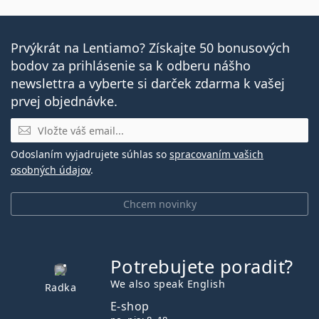
Prvýkrát na Lentiamo? Získajte 50 bonusových
bodov za prihlásenie sa k odberu nášho
newslettra a vyberte si darček zdarma k vašej
prvej objednávke.
E-mail
Odoslaním vyjadrujete súhlas so
spracovaním vašich
osobných údajov
.
Chcem novinky
Potrebujete poradiť?
je offline
We also speak English
Radka
E-shop