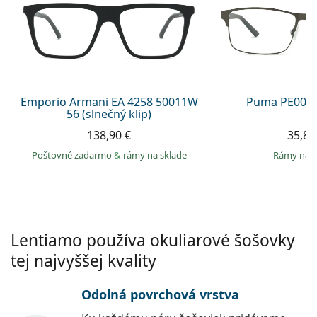
Persol
Prada
Všetky značky
Emporio Armani EA 4258 50011W
Puma PE0027
56 (slnečný klip)
138,90 €
35,89
Poštovné zadarmo
&
rámy na sklade
rámy na 
Lentiamo používa okuliarové šošovky
tej najvyššej kvality
Odolná povrchová vrstva