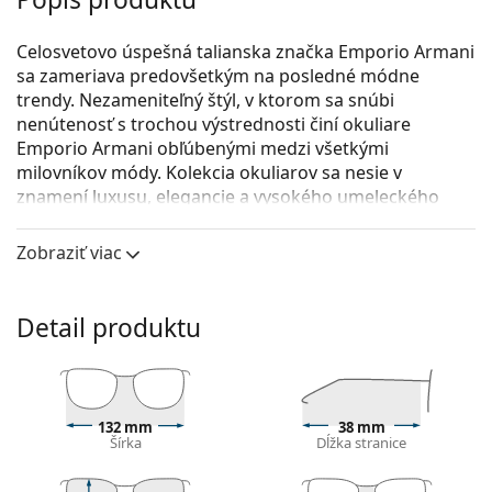
Celosvetovo úspešná talianska značka Emporio Armani
sa zameriava predovšetkým na posledné módne
trendy. Nezameniteľný štýl, v ktorom sa snúbi
nenútenosť s trochou výstrednosti činí okuliare
Emporio Armani obľúbenými medzi všetkými
milovníkov módy. Kolekcia okuliarov sa nesie v
znamení luxusu, elegancie a vysokého umeleckého
spracovania.
Zobraziť viac
Emporio Armani 0EA1098 3003 54
sú pánske dioptrické
okuliare.
Pozrite sa, ako vyzeráte v týchto okuliaroch pomocou
Detail produktu
funkcie virtuálnej skúšky.
Okuliarové rámy
Modrá farba rámov skvele ladí so studeným
132 mm
38 mm
odtieňom pleti a so svetlohnedými, čiernymi alebo
Šírka
Dĺžka stranice
svetlými blond vlasmi.
Obdĺžnikové rámy sú ideálnou voľbou, ak máte