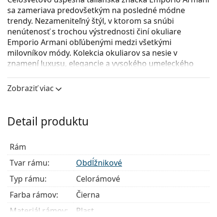
sa zameriava predovšetkým na posledné módne
trendy. Nezameniteľný štýl, v ktorom sa snúbi
nenútenosť s trochou výstrednosti činí okuliare
Emporio Armani obľúbenými medzi všetkými
milovníkov módy. Kolekcia okuliarov sa nesie v
znamení luxusu, elegancie a vysokého umeleckého
spracovania.
Zobraziť viac
Emporio Armani 0EA3181 5042
sú pánske dioptrické
okuliare.
Pozrite sa, ako vyzeráte v týchto okuliaroch pomocou
Detail produktu
funkcie virtuálnej skúšky.
Okuliarové rámy
Rám
Čierna farba rámov skvele ladí so studeným
Tvar rámu:
Obdĺžnikové
odtieňom pleti a so svetlohnedými, čiernymi alebo
Typ rámu:
Celorámové
svetlými blond vlasmi.
Obdĺžnikové rámy sú ideálnou voľbou, ak máte
Farba rámov:
Čierna
oválny alebo okrúhly typ tváre.
Materiál rámov:
Plast
Rám okuliarov je vyrobený z veľmi kvalitného plastu,