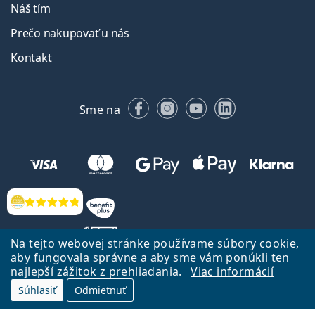
Náš tím
Prečo nakupovať u nás
Kontakt
Facebooku
Instagrame
YouTube
LinkedIn
Sme na
Hodnotenia
Na tejto webovej stránke používame súbory cookie,
aby fungovala správne a aby sme vám ponúkli ten
najlepší zážitok z prehliadania.
Viac informácií
Späť na Úvodnu stránku
Prejsť hore
Súhlasiť
Odmietnuť
Lentiamo.sk vlastní a prevádzkuje spoločnosť Lentiamo s.r.o., Česká