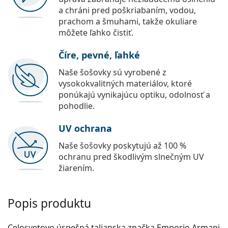
a chráni pred poškriabaním, vodou,
prachom a šmuhami, takže okuliare
môžete ľahko čistiť.
Číre, pevné, ľahké
Naše šošovky sú vyrobené z
vysokokvalitných materiálov, ktoré
ponúkajú vynikajúcu optiku, odolnosť a
pohodlie.
UV ochrana
Naše šošovky poskytujú až 100 %
ochranu pred škodlivým slnečným UV
žiarením.
Popis produktu
Celosvetovo úspešná talianska značka Emporio Armani