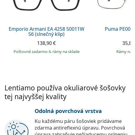
Persol
Prada
Všetky značky
Emporio Armani EA 4258 50011W
Puma PE0027
56 (slnečný klip)
138,90 €
35,89
Poštovné zadarmo
&
rámy na sklade
rámy na 
Lentiamo používa okuliarové šošovky
tej najvyššej kvality
Odolná povrchová vrstva
Ku každému páru šošoviek pridávame
zdarma antireflexnú úpravu. Povrchová
úprava zabraňuje nežiaducemu oslneniu