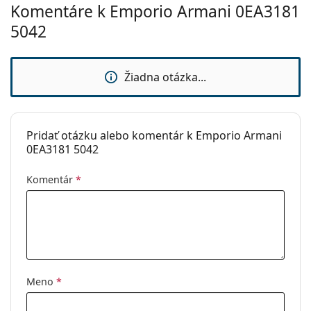
Komentáre k Emporio Armani 0EA3181
prečítajte pokyny.
5042
Žiadna otázka...
Pridať otázku alebo komentár k Emporio Armani
0EA3181 5042
Komentár
*
Meno
*