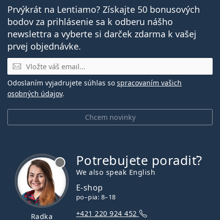
Prvýkrát na Lentiamo? Získajte 50 bonusových
bodov za prihlásenie sa k odberu nášho
newslettra a vyberte si darček zdarma k vašej
prvej objednávke.
E-mail
Odoslaním vyjadrujete súhlas so
spracovaním vašich
osobných údajov
.
Chcem novinky
Potrebujete poradiť?
je offline
We also speak English
E-shop
po–pia: 8–18
+421 220 924 452
Radka