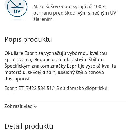
Naše šošovky poskytujú až 100 %
ochranu pred škodlivým slnečným UV
žiarením.
Popis produktu
Okuliare Esprit sa vyznačujú výbornou kvalitou
spracovania, eleganciou a mladistvým štýlom.
Špecifickým znakom značky Esprit je vysoká kvalita
materiálu, skvelý dizajn, luxusný štýl a cenová
dostupnosť.
Esprit ET17422 534 51/15
sú dámske dioptrické
okuliare.
Pozrite sa, ako vyzeráte v týchto okuliaroch pomocou
Zobraziť viac
funkcie virtuálnej skúšky.
Okuliarové rámy
Detail produktu
Fialová farba rámov skvele ladí so studeným