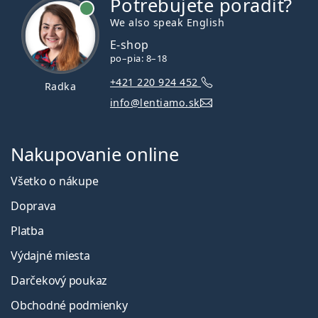
Potrebujete poradiť?
je online
We also speak English
E-shop
po–pia: 8–18
+421 220 924 452
Radka
info@lentiamo.sk
Nakupovanie online
Všetko o nákupe
Doprava
Platba
Výdajné miesta
Darčekový poukaz
Obchodné podmienky