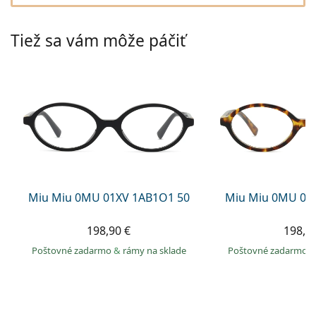
Gucci
Všetky roztoky
je onli
Všetky značky
Persol
Tiež sa vám môže páčiť
Prada
Všetky značky
Miu Miu 0MU 01XV 1AB1O1 50
Miu Miu 0MU 01
198,90 €
198,9
Poštovné zadarmo
&
rámy na sklade
Poštovné zadarmo