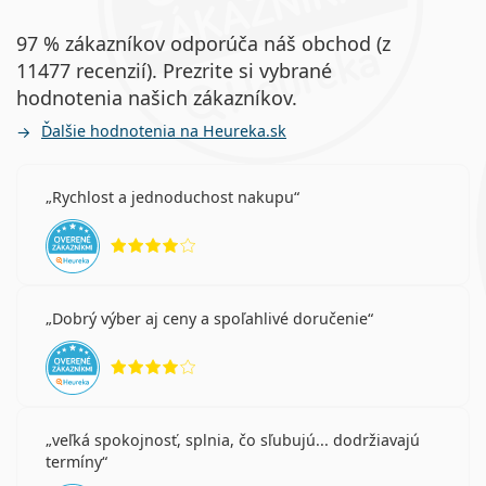
97 % zákazníkov odporúča náš obchod (z
11477 recenzií). Prezrite si vybrané
hodnotenia našich zákazníkov.
Ďalšie hodnotenia na Heureka.sk
Rychlost a jednoduchost nakupu
hodnotenie 4 z 5
Dobrý výber aj ceny a spoľahlivé doručenie
hodnotenie 4 z 5
veľká spokojnosť, splnia, čo sľubujú... dodržiavajú
termíny