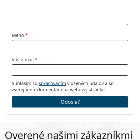
Značka:
Esprit
Kód:
ET17422 534 51/15
Meno
*
Váš e-mail
*
Súhlasím so
spracovaním
vložených údajov a so
zverejnením komentára na webovej stránke
Odoslať
Overené našimi zákazníkmi