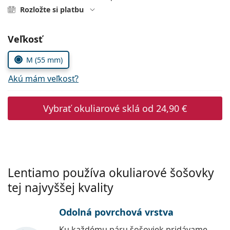
Persol
Rozložte si platbu
Prada
Zvoľte parametre
Veľkosť
Všetky značky
M (55 mm)
Akú mám veľkosť?
Vybrať okuliarové sklá od
24,90 €
Lentiamo používa okuliarové šošovky
tej najvyššej kvality
Odolná povrchová vrstva
Ku každému páru šošoviek pridávame