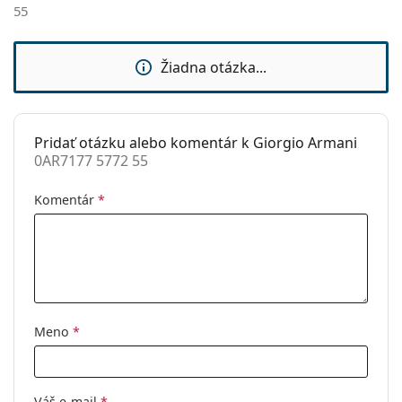
55
Slnečný klip:
Nie
Príslušenstvo
Žiadna otázka...
Puzdro:
Áno
Čistiaca
Áno
handrička:
Pridať otázku alebo komentár k Giorgio Armani
0AR7177 5772 55
Ostatné
Typ:
Pánske
Komentár
*
Kategória:
Dioptrické okuliare
Značka:
Giorgio Armani
Kód:
0AR7177 5772 55
Meno
*
Váš e-mail
*