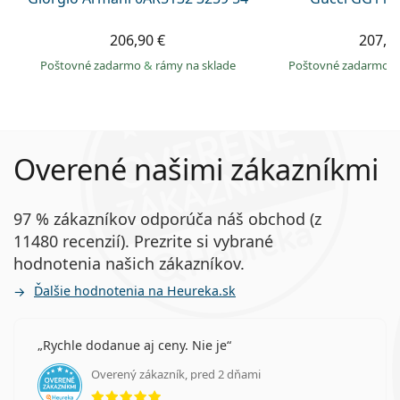
206,90 €
207,9
Poštovné zadarmo
&
rámy na sklade
Poštovné zadarmo
Overené našimi zákazníkmi
97 % zákazníkov odporúča náš obchod (z
11480 recenzií). Prezrite si vybrané
hodnotenia našich zákazníkov.
Ďalšie hodnotenia na Heureka.sk
Rychle dodanue aj ceny. Nie je
Overený zákazník, pred 2 dňami
hodnotenie 5 z 5