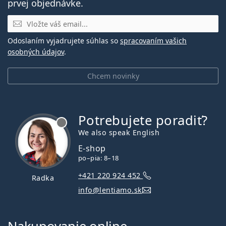
prvej objednávke.
E-mail
Odoslaním vyjadrujete súhlas so
spracovaním vašich
osobných údajov
.
Chcem novinky
Potrebujete poradiť?
je offline
We also speak English
E-shop
po–pia: 8–18
+421 220 924 452
Radka
info@lentiamo.sk