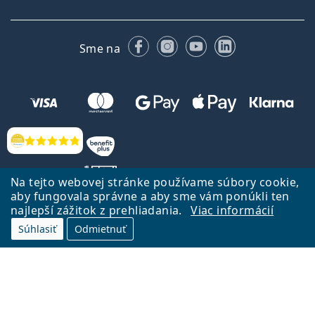
Facebooku
Instagrame
YouTube
LinkedIn
Sme na
Hodnotenia
Na tejto webovej stránke používame súbory cookie,
aby fungovala správne a aby sme vám ponúkli ten
najlepší zážitok z prehliadania.
Viac informácií
Späť na Úvodnu stránku
Prejsť hore
Súhlasiť
Odmietnuť
Lentiamo.sk vlastní a prevádzkuje spoločnosť Lentiamo s.r.o., Česká
republika
Sme tu pre Vás už 18 rokov.