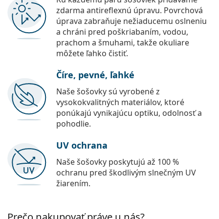
zdarma antireflexnú úpravu. Povrchová
úprava zabraňuje nežiaducemu oslneniu
a chráni pred poškriabaním, vodou,
prachom a šmuhami, takže okuliare
môžete ľahko čistiť.
Číre, pevné, ľahké
Naše šošovky sú vyrobené z
vysokokvalitných materiálov, ktoré
ponúkajú vynikajúcu optiku, odolnosť a
pohodlie.
UV ochrana
Naše šošovky poskytujú až 100 %
ochranu pred škodlivým slnečným UV
žiarením.
Prečo nakupovať práve u nás?