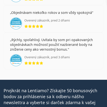
Objednávam niekoľko rokov a som vždy spokojná
Overený zákazník, pred 2 dňami
hodnotenie 5 z 5
Rýchly, spoľahlivý. Uvítala by som pri opakovaných
objednávkach možnosť použiť nazbierané body na
zníženie ceny ako vernostný bonus.
Overený zákazník, pred 3 dňami
hodnotenie 5 z 5
Prvýkrát na Lentiamo? Získajte 50 bonusových
bodov za prihlásenie sa k odberu nášho
newslettra a vyberte si darček zdarma k vašej