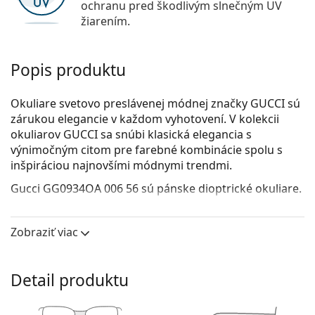
ochranu pred škodlivým slnečným UV
žiarením.
Popis produktu
Okuliare svetovo preslávenej módnej značky GUCCI sú
zárukou elegancie v každom vyhotovení. V kolekcii
okuliarov GUCCI sa snúbi klasická elegancia s
výnimočným citom pre farebné kombinácie spolu s
inšpiráciou najnovšími módnymi trendmi.
Gucci GG0934OA 006 56
sú pánske dioptrické okuliare.
Okuliarové rámy
Zobraziť viac
Čierna farba rámov skvele ladí so studeným
odtieňom pleti a so svetlohnedými, čiernymi alebo
svetlými blond vlasmi.
Detail produktu
Obdĺžnikové rámy sú ideálnou voľbou, ak máte
oválny alebo okrúhly typ tváre.
Rám okuliarov je vyrobený v kombinácii kovu a