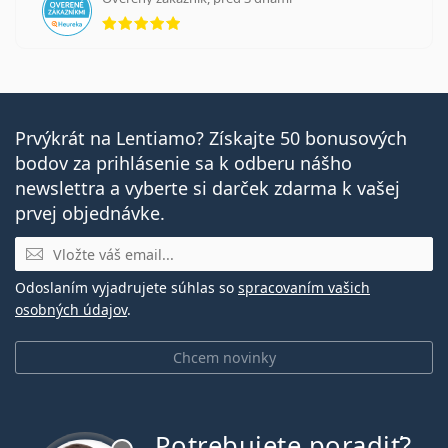
hodnotenie 5 z 5
Prvýkrát na Lentiamo? Získajte 50 bonusových
bodov za prihlásenie sa k odberu nášho
newslettra a vyberte si darček zdarma k vašej
prvej objednávke.
E-mail
Odoslaním vyjadrujete súhlas so
spracovaním vašich
osobných údajov
.
Chcem novinky
Potrebujete poradiť?
je offline