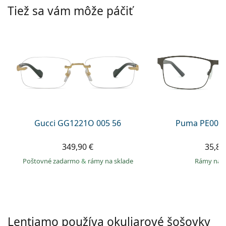
Persol
Tiež sa vám môže páčiť
Prada
Všetky značky
Gucci GG1221O 005 56
Puma PE0027
349,90 €
35,89
Poštovné zadarmo
&
rámy na sklade
rámy na 
Lentiamo používa okuliarové šošovky