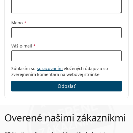
Ostatné
Typ:
Pánske
Kategória:
Dioptrické okuliare
Meno
*
Značka:
Gucci
Kód:
GG0934OA 006 56
Váš e-mail
*
Súhlasím so
spracovaním
vložených údajov a so
zverejnením komentára na webovej stránke
Odoslať
Overené našimi zákazníkmi