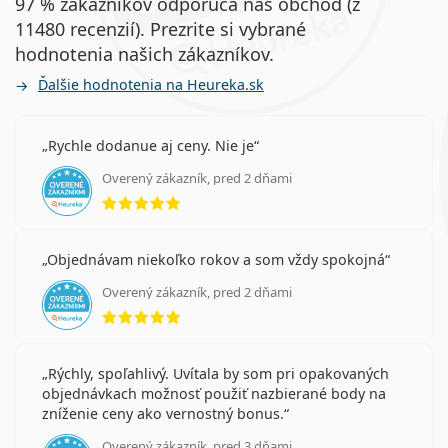
97 % zákazníkov odporúča náš obchod (z
11480 recenzií). Prezrite si vybrané
hodnotenia našich zákazníkov.
Ďalšie hodnotenia na Heureka.sk
Rychle dodanue aj ceny. Nie je
Overený zákazník, pred 2 dňami
hodnotenie 5 z 5
Objednávam niekoľko rokov a som vždy spokojná
Overený zákazník, pred 2 dňami
hodnotenie 5 z 5
Rýchly, spoľahlivý. Uvítala by som pri opakovaných
objednávkach možnosť použiť nazbierané body na
zníženie ceny ako vernostný bonus.
Overený zákazník, pred 3 dňami