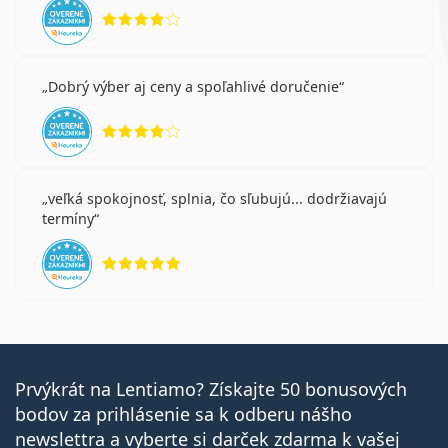
hodnotenie 4 z 5
Dobrý výber aj ceny a spoľahlivé doručenie
hodnotenie 4 z 5
veľká spokojnosť, splnia, čo sľubujú... dodržiavajú
termíny
hodnotenie 5 z 5
Prvýkrát na Lentiamo? Získajte 50 bonusových
bodov za prihlásenie sa k odberu nášho
newslettra a vyberte si darček zdarma k vašej