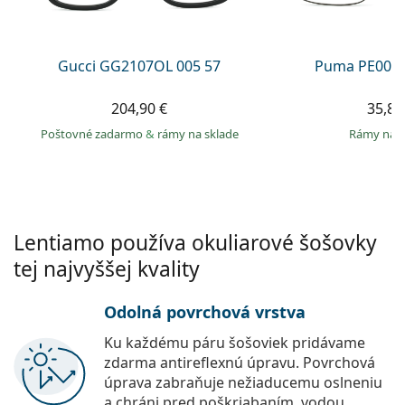
Persol
Prada
Gucci GG2107OL 005 57
Puma PE0027
Všetky značky
204,90 €
35,89
Poštovné zadarmo
&
rámy na sklade
rámy na 
Lentiamo používa okuliarové šošovky
tej najvyššej kvality
Odolná povrchová vrstva
Ku každému páru šošoviek pridávame
zdarma antireflexnú úpravu. Povrchová
úprava zabraňuje nežiaducemu oslneniu
a chráni pred poškriabaním, vodou,