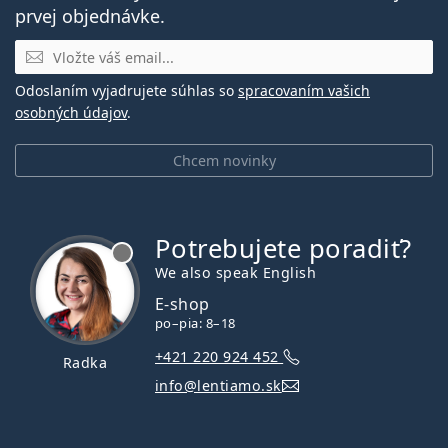
prvej objednávke.
E-mail
Odoslaním vyjadrujete súhlas so
spracovaním vašich
osobných údajov
.
Chcem novinky
Potrebujete poradiť?
je offline
We also speak English
E-shop
po–pia: 8–18
+421 220 924 452
Radka
info@lentiamo.sk