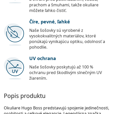
prachom a šmuhami, takže okuliare
môžete ľahko čistiť.
Číre, pevné, ľahké
Naše šošovky sú vyrobené z
vysokokvalitných materiálov, ktoré
ponúkajú vynikajúcu optiku, odolnosť a
pohodlie.
UV ochrana
Naše šošovky poskytujú až 100 %
ochranu pred škodlivým slnečným UV
žiarením.
Popis produktu
Okuliare Hugo Boss predstavujú spojenie jedinečnosti,
osobitosti a celkové elegancie. Legendárna značka