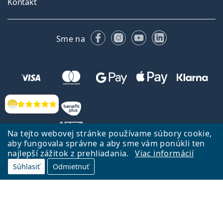
Kontakt
Facebooku
Instagrame
YouTube
LinkedIn
Sme na
Hodnotenia
Na tejto webovej stránke používame súbory cookie,
aby fungovala správne a aby sme vám ponúkli ten
najlepší zážitok z prehliadania.
Viac informácií
Späť na Úvodnu stránku
Prejsť hore
Súhlasiť
Odmietnuť
Lentiamo.sk vlastní a prevádzkuje spoločnosť Lentiamo s.r.o., Česká
republika
Sme tu pre Vás už 18 rokov.