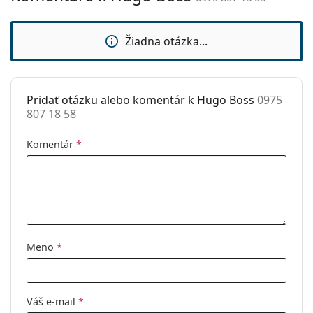
sedielka:
môžu namiesto handričky obsahovať textilné
vrecko.
Príslušenstvo
Žiadna otázka...
Ide o zdravotnícku pomôcku. Pred použitím si
Puzdro:
Áno
prečítajte pokyny.
Čistiaca
Áno
handrička:
Pridať otázku alebo komentár k Hugo Boss
0975
807 18 58
Ostatné
Typ:
Pánske
Komentár
*
Kategória:
Dioptrické okuliare
Značka:
Hugo Boss
Kód:
0975 807 18 58
Meno
*
Váš e-mail
*