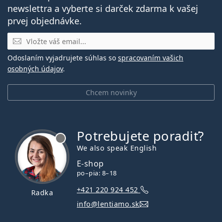
newslettra a vyberte si darček zdarma k vašej
prvej objednávke.
E-mail
Odoslaním vyjadrujete súhlas so
spracovaním vašich
osobných údajov
.
Chcem novinky
Potrebujete poradiť?
je offline
We also speak English
E-shop
po–pia: 8–18
+421 220 924 452
Radka
info@lentiamo.sk