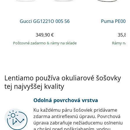
Persol
Prada
Gucci GG1221O 005 56
Puma PE0027
Všetky značky
349,90 €
35,89
Poštovné zadarmo
&
rámy na sklade
rámy na 
Lentiamo používa okuliarové šošovky
tej najvyššej kvality
Odolná povrchová vrstva
Ku každému páru šošoviek pridávame
zdarma antireflexnú úpravu. Povrchová
úprava zabraňuje nežiaducemu oslneniu
a chráni pred poškriabaním, vodou,