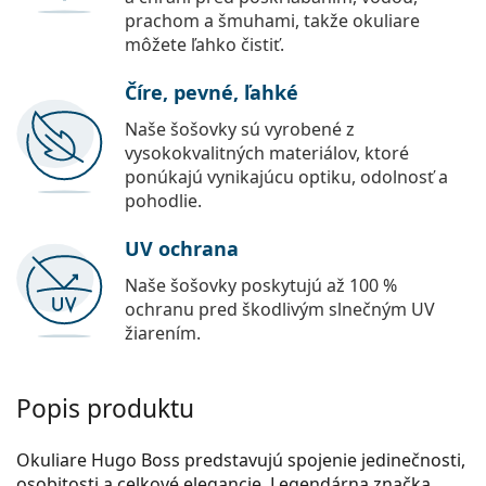
prachom a šmuhami, takže okuliare
môžete ľahko čistiť.
Číre, pevné, ľahké
Naše šošovky sú vyrobené z
vysokokvalitných materiálov, ktoré
ponúkajú vynikajúcu optiku, odolnosť a
pohodlie.
UV ochrana
Naše šošovky poskytujú až 100 %
ochranu pred škodlivým slnečným UV
žiarením.
Popis produktu
Okuliare Hugo Boss predstavujú spojenie jedinečnosti,
osobitosti a celkové elegancie. Legendárna značka