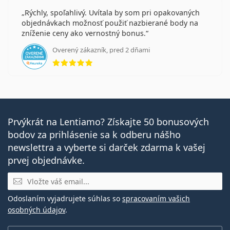
Rýchly, spoľahlivý. Uvítala by som pri opakovaných
objednávkach možnosť použiť nazbierané body na
zníženie ceny ako vernostný bonus.
Overený zákazník, pred 2 dňami
hodnotenie 5 z 5
Prvýkrát na Lentiamo? Získajte 50 bonusových
bodov za prihlásenie sa k odberu nášho
newslettra a vyberte si darček zdarma k vašej
prvej objednávke.
E-mail
Odoslaním vyjadrujete súhlas so
spracovaním vašich
osobných údajov
.