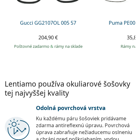
Persol
Prada
Gucci GG2107OL 005 57
Puma PE0027
Všetky značky
204,90 €
35,89
Poštovné zadarmo
&
rámy na sklade
rámy na 
Lentiamo používa okuliarové šošovky
tej najvyššej kvality
Odolná povrchová vrstva
Ku každému páru šošoviek pridávame
zdarma antireflexnú úpravu. Povrchová
úprava zabraňuje nežiaducemu oslneniu
a chráni pred poškriabaním, vodou,