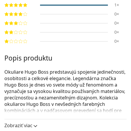
1×
0×
0×
0×
0×
Popis produktu
Okuliare Hugo Boss predstavujú spojenie jedinečnosti,
osobitosti a celkové elegancie. Legendárna značka
Hugo Boss je dnes vo svete módy už fenoménom a
vyznačuje sa vysokou kvalitou používaných materiálov,
precíznosťou a nezameniteľným dizajnom. Kolekcia
okuliarov Hugo Boss v nevšedných farebných
kombináciách a v nadčasovom prevedení sa hodí pre
všetky príležitosti.
Zobraziť viac
Hugo Boss 1080 003 19 56
sú pánske dioptrické