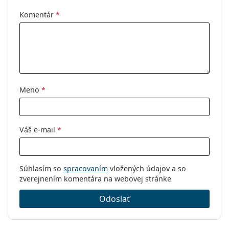
prečítajte pokyny.
Typ:
Pánske
Komentár
*
Kategória:
Dioptrické okuliare
Značka:
Hugo Boss
Kód:
1080 003 19 56
Meno
*
Váš e-mail
*
Súhlasím so
spracovaním
vložených údajov a so
zverejnením komentára na webovej stránke
Odoslať