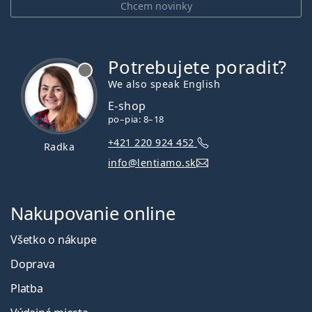
Chcem novinky
Potrebujete poradiť?
je offline
We also speak English
E-shop
po–pia: 8–18
+421 220 924 452
Radka
info@lentiamo.sk
Nakupovanie online
Všetko o nákupe
Doprava
Platba