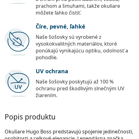
prachom a šmuhami, takže okuliare
môžete ľahko čistiť.
Číre, pevné, ľahké
Naše šošovky sú vyrobené z
vysokokvalitných materiálov, ktoré
ponúkajú vynikajúcu optiku, odolnosť a
pohodlie.
UV ochrana
Naše šošovky poskytujú až 100 %
ochranu pred škodlivým slnečným UV
žiarením.
Popis produktu
Okuliare Hugo Boss predstavujú spojenie jedinečnosti,
osobitosti a celkové elegancie. Legendárna značka