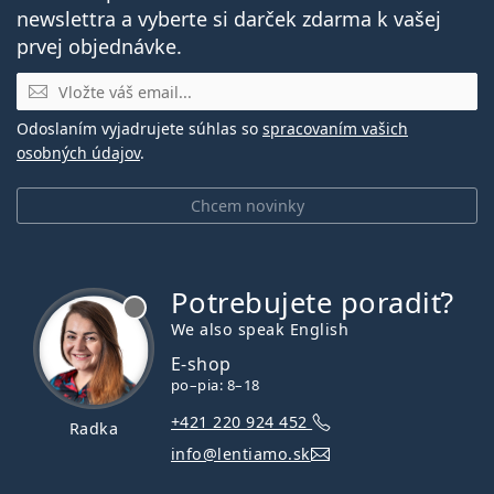
newslettra a vyberte si darček zdarma k vašej
prvej objednávke.
E-mail
Odoslaním vyjadrujete súhlas so
spracovaním vašich
osobných údajov
.
Chcem novinky
Potrebujete poradiť?
je offline
We also speak English
E-shop
po–pia: 8–18
+421 220 924 452
Radka
info@lentiamo.sk