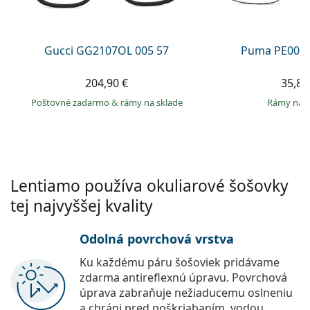
Persol
Prada
Gucci GG2107OL 005 57
Puma PE0027
Všetky značky
204,90 €
35,89
Poštovné zadarmo
&
rámy na sklade
rámy na 
Lentiamo používa okuliarové šošovky
tej najvyššej kvality
Odolná povrchová vrstva
Ku každému páru šošoviek pridávame
zdarma antireflexnú úpravu. Povrchová
úprava zabraňuje nežiaducemu oslneniu
a chráni pred poškriabaním, vodou,