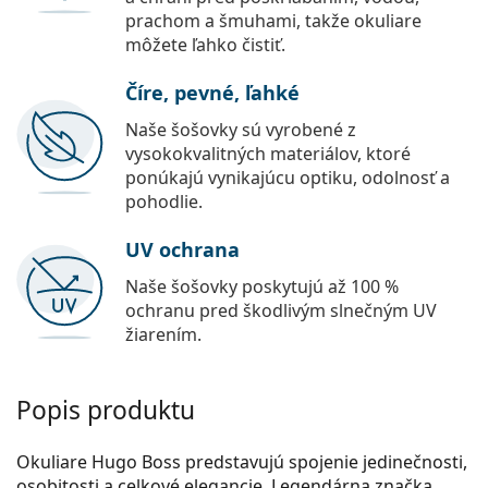
prachom a šmuhami, takže okuliare
môžete ľahko čistiť.
Číre, pevné, ľahké
Naše šošovky sú vyrobené z
vysokokvalitných materiálov, ktoré
ponúkajú vynikajúcu optiku, odolnosť a
pohodlie.
UV ochrana
Naše šošovky poskytujú až 100 %
ochranu pred škodlivým slnečným UV
žiarením.
Popis produktu
Okuliare Hugo Boss predstavujú spojenie jedinečnosti,
osobitosti a celkové elegancie. Legendárna značka