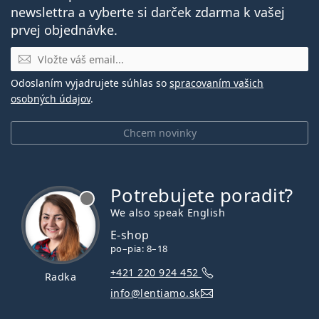
newslettra a vyberte si darček zdarma k vašej
prvej objednávke.
E-mail
Odoslaním vyjadrujete súhlas so
spracovaním vašich
osobných údajov
.
Chcem novinky
Potrebujete poradiť?
je offline
We also speak English
E-shop
po–pia: 8–18
+421 220 924 452
Radka
info@lentiamo.sk