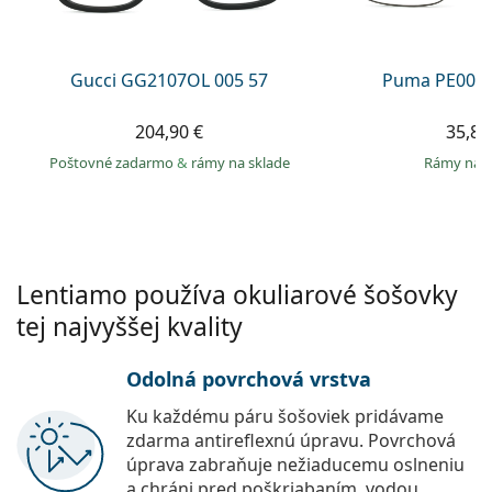
Persol
Prada
Gucci GG2107OL 005 57
Puma PE0027
Všetky značky
204,90 €
35,89
Poštovné zadarmo
&
rámy na sklade
rámy na 
Lentiamo používa okuliarové šošovky
tej najvyššej kvality
Odolná povrchová vrstva
Ku každému páru šošoviek pridávame
zdarma antireflexnú úpravu. Povrchová
úprava zabraňuje nežiaducemu oslneniu
a chráni pred poškriabaním, vodou,