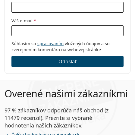
Kód:
Screen #E Light Tortoise
Váš e-mail
*
Súhlasím so
spracovaním
vložených údajov a so
zverejnením komentára na webovej stránke
Odoslať
Overené našimi zákazníkmi
97 % zákazníkov odporúča náš obchod (z
11479 recenzií). Prezrite si vybrané
hodnotenia našich zákazníkov.
Ďalšie hodnotenia na Heureka.sk