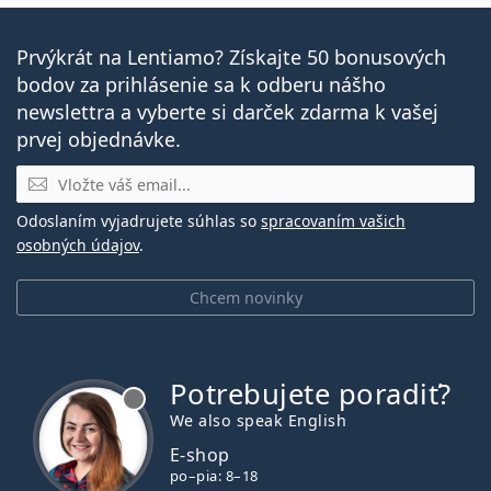
Prvýkrát na Lentiamo? Získajte 50 bonusových
bodov za prihlásenie sa k odberu nášho
newslettra a vyberte si darček zdarma k vašej
prvej objednávke.
E-mail
Odoslaním vyjadrujete súhlas so
spracovaním vašich
osobných údajov
.
Chcem novinky
Potrebujete poradiť?
je offline
We also speak English
E-shop
po–pia: 8–18