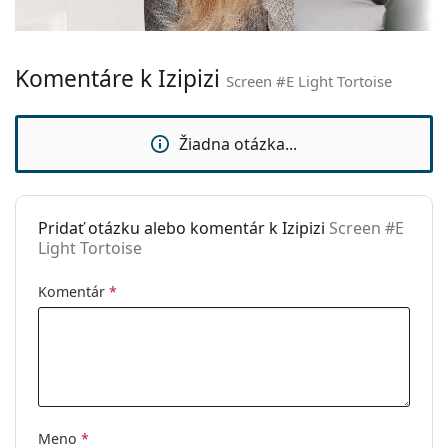
svetlu
a objavte štýlové rámy od obľúbených značiek.
Dĺžka stranice:
150 mm
Šírka mostíka:
20 mm
Komentáre k Izipizi
Hmotnosť:
135 g
Screen #E Light Tortoise
Nastaviteľné
Nie
sedielka:
Žiadna otázka...
Flexi pánt:
Áno
Príslušenstvo
Pridať otázku alebo komentár k Izipizi
Screen #E
Puzdro:
Nie
Light Tortoise
Čistiaca
Nie
handrička:
Komentár
*
Ostatné
Typ:
Unisex
Kategória:
Okuliare na počítač
Značka:
Izipizi
Meno
*