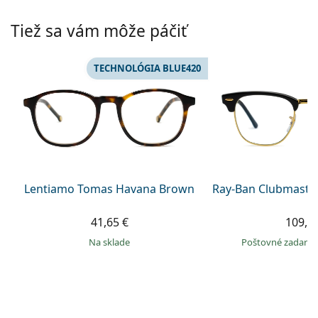
Persol
Tiež sa vám môže páčiť
Prada
Všetky značky
TECHNOLÓGIA BLUE420
Lentiamo Tomas Havana Brown
Ray-Ban Clubmaste
41,65 €
109,9
na sklade
Poštovné zadar