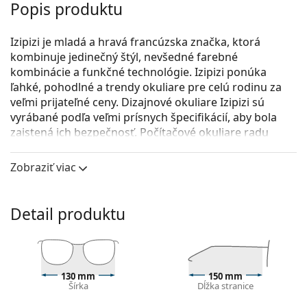
Popis produktu
Izipizi je mladá a hravá francúzska značka, ktorá
kombinuje jedinečný štýl, nevšedné farebné
kombinácie a funkčné technológie. Izipizi ponúka
ľahké, pohodlné a trendy okuliare pre celú rodinu za
veľmi prijateľné ceny. Dizajnové okuliare Izipizi sú
vyrábané podľa veľmi prísnych špecifikácií, aby bola
zaistená ich bezpečnosť. Počítačové okuliare radu
Izipizi Screen filtrujú 40 % modrého svetla - lúčov HEV
vydávaných v pásme 400 a 460 nm.
Zobraziť viac
Izipizi Screen #E Light Tortoise
sú unisex okuliare na
počítač.
Detail produktu
Okuliare proti modrému svetlu poskytujú vynikajúcu
ochranu očí tým, že filtrujú škodlivé modré svetlo
digitálnych zariadení, ako sú počítače, televízory,
tablety a mobilné telefóny. Okuliarové šošovky
130 mm
150 mm
pomáhajú znižovať digitálne namáhanie očí, bolesti
Šírka
Dĺžka stranice
hlavy a makulárnu degeneráciu a zároveň zlepšujú