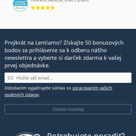
hodnotenie 5 z 5
Prvýkrát na Lentiamo? Získajte 50 bonusových
bodov za prihlásenie sa k odberu nášho
newslettra a vyberte si darček zdarma k vašej
prvej objednávke.
E-mail
Odoslaním vyjadrujete súhlas so
spracovaním vašich
osobných údajov
.
Chcem novinky
Potrebujete poradiť?
je offline