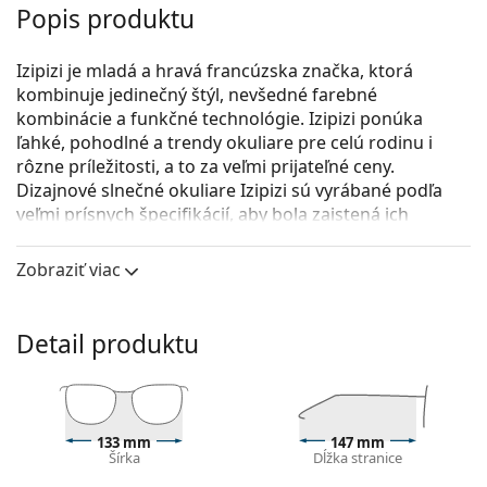
Popis produktu
Izipizi je mladá a hravá francúzska značka, ktorá
kombinuje jedinečný štýl, nevšedné farebné
kombinácie a funkčné technológie. Izipizi ponúka
ľahké, pohodlné a trendy okuliare pre celú rodinu i
rôzne príležitosti, a to za veľmi prijateľné ceny.
Dizajnové slnečné okuliare Izipizi sú vyrábané podľa
veľmi prísnych špecifikácií, aby bola zaistená ich
bezpečnosť. Rad Baby pre najmenšie deti navyše
neobsahuje BPA a je hypoalergénny. Pre určenie
Zobraziť viac
správnej veľkosti okuliarov odporúčame najmä pri
detských okuliaroch vždy zmerať parametre podľa
obrázku nižšie.
Detail produktu
Izipizi Sun #L Black
sú unisex slnečné okuliare.
Pozrite sa, ako vyzeráte v týchto slnečných okuliaroch
pomocou funkcie virtuálnej skúšky.
133 mm
147 mm
Šírka
Dĺžka stranice
Rám okuliarov