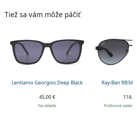
Persol
Tiež sa vám môže páčiť
Prada
Všetky značky
Lentiamo Georgios Deep Black
Ray-Ban RB345
45,00 €
114,9
na sklade
Poštovné zadar