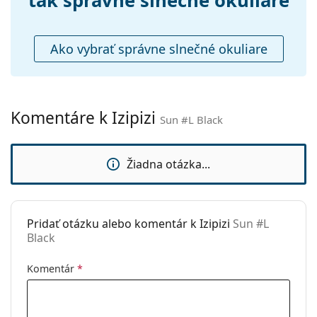
tak správne slnečné okuliare
Puzdro:
Áno
Čistiaca
Nie
Ako vybrať správne slnečné okuliare
handrička:
Ostatné
Typ:
Unisex
Komentáre k Izipizi
Sun #L Black
Kategória:
Slnečné okuliare
Značka:
Izipizi
Žiadna otázka...
Použitie:
Móda
Kód:
Sun #L Black
Dostupné s
Áno
Pridať otázku alebo komentár k Izipizi
Sun #L
Black
dioptrickými
šošovkami:
Komentár
*