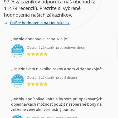
97 % zákazníkov odporúča náš obchod (z
11479 recenzií). Prezrite si vybrané
hodnotenia našich zákazníkov.
Ďalšie hodnotenia na Heureka.sk
Rychle dodanue aj ceny. Nie je
Overený zákazník, pred jedným dňom
hodnotenie 5 z 5
Objednávam niekoľko rokov a som vždy spokojná
Overený zákazník, pred 2 dňami
hodnotenie 5 z 5
Rýchly, spoľahlivý. Uvítala by som pri opakovaných
objednávkach možnosť použiť nazbierané body na
zníženie ceny ako vernostný bonus.
Overený zákazník, pred 2 dňami