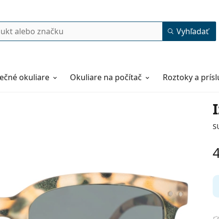
Vyhľadať
ečné okuliare
Okuliare na počítač
Roztoky a prís
I
S
51
16
147
147 mm