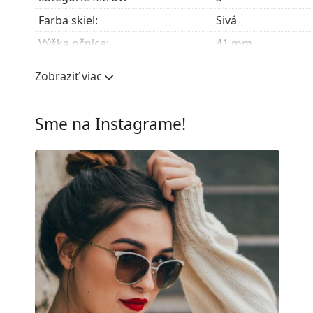
Farba skiel:
Sivá
Výška očnice:
41 mm
Šírka očnice:
51 mm
Zobraziť viac
Materiál skiel:
Plast
UV filter 400:
Áno
Sme na Instagrame!
Rám
Tvar rámu:
Obdĺžnikové
Farba rámov:
Hnedá
Materiál rámov:
Plast
Veľkosť:
M
Šírka:
133 mm
Dĺžka stranice:
147 mm
Šírka mostíka:
16 mm