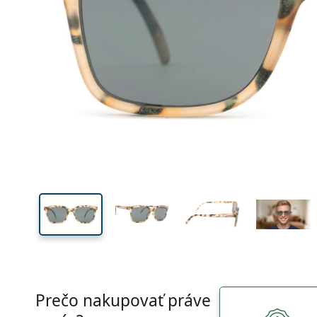
Šírka
Šírk
očnic
41 mm
51 mm
Výška očnice
Šírka očnice
Prečo nakupovať práve