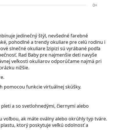
0×
mbinuje jedinečný štýl, nevšedné farebné
ké, pohodlné a trendy okuliare pre celú rodinu i
jnové slnečné okuliare Izipizi sú vyrábané podľa
ezpečnosť. Rad Baby pre najmenšie deti navyše
ávnej veľkosti okuliarov odporúčame najmä pri
rázku nižšie.
e.
ch pomocou funkcie virtuálnej skúšky.
pleti a so svetlohnedými, čiernymi alebo
u voľbou, ak máte oválny alebo okrúhly typ tváre.
plastu, ktorý poskytuje veľkú odolnosť a