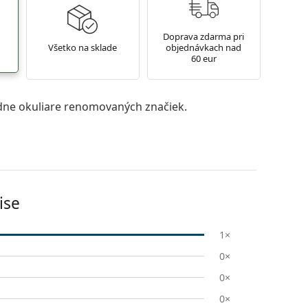
Doprava zdarma pri
Všetko na sklade
objednávkach nad
60 eur
ne okuliare renomovaných značiek.
ise
1×
0×
0×
0×