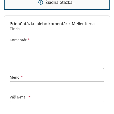
Žiadna otázka...
sedielka:
Flexi pánt:
Nie
Príslušenstvo
Pridať otázku alebo komentár k Meller
Kena
Tigris
Puzdro:
Áno
Čistiaca
Áno
Komentár
*
handrička:
Ostatné
Typ:
Unisex
Kategória:
Okuliare na počítač
Značka:
Meller
Meno
*
Kód:
Kena Tigris
Váš e-mail
*