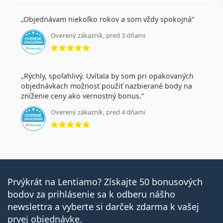
Objednávam niekoľko rokov a som vždy spokojná
Overený zákazník, pred 3 dňami
hodnotenie 5 z 5
Rýchly, spoľahlivý. Uvítala by som pri opakovaných
objednávkach možnosť použiť nazbierané body na
zníženie ceny ako vernostný bonus.
Overený zákazník, pred 4 dňami
hodnotenie 5 z 5
Prvýkrát na Lentiamo? Získajte 50 bonusových
bodov za prihlásenie sa k odberu nášho
newslettra a vyberte si darček zdarma k vašej
prvej objednávke.