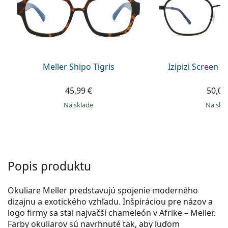
Gucci
Všetky roztoky
je onli
Všetky značky
Persol
Prada
Všetky značky
Meller Shipo Tigris
Izipizi Screen #
45,99 €
50,00
na sklade
na skl
Popis produktu
Okuliare Meller predstavujú spojenie moderného
dizajnu a exotického vzhľadu. Inšpiráciou pre názov a
logo firmy sa stal najväčší chameleón v Afrike – Meller.
Farby okuliarov sú navrhnuté tak, aby ľuďom