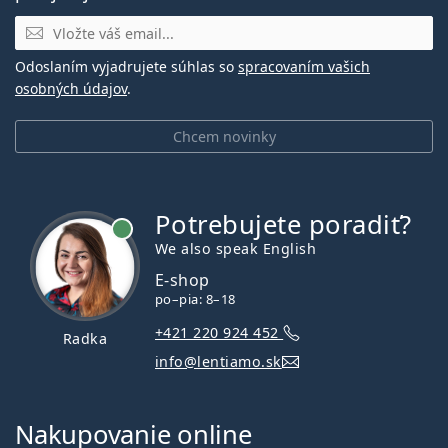
E-mail
Odoslaním vyjadrujete súhlas so
spracovaním vašich
osobných údajov
.
Chcem novinky
Potrebujete poradiť?
je online
We also speak English
E-shop
po–pia: 8–18
+421 220 924 452
Radka
info@lentiamo.sk
Nakupovanie online