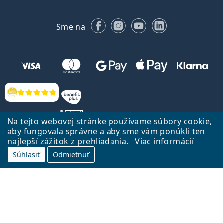
Facebooku
Instagrame
YouTube
LinkedIn
Sme na
Hodnotenia
Na tejto webovej stránke používame súbory cookie,
aby fungovala správne a aby sme vám ponúkli ten
najlepší zážitok z prehliadania.
Viac informácií
Späť na Úvodnu stránku
Prejsť hore
Súhlasiť
Odmietnuť
Lentiamo.sk vlastní a prevádzkuje spoločnosť Lentiamo s.r.o., Česká
republika
Sme tu pre Vás už 18 rokov.