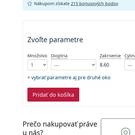
Nákupom získate
215 bonusových bodov
Zvoľte parametre
Zvoľte parametre
Množstvo
Dioptria
Zakrivenie
Cylin
8.60
+ vybrať parametre aj pre druhé oko
Pridať do košíka
Prečo nakupovať práve
u nás?