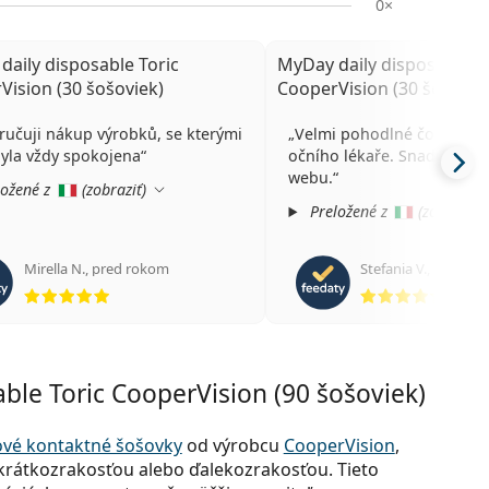
0×
daily disposable Toric
MyDay daily disposable T
Vision (30 šošoviek)
CooperVision (30 šošovie
učuji nákup výrobků, se kterými
Velmi pohodlné čočky. O
yla vždy spokojena
očního lékaře. Snadné vyhl
webu.
ožené z
(
zobraziť
)
Preložené z
(
zobraziť
)
Mirella N.
,
pred rokom
Stefania V.
,
pred ro
hodnotenie 5 z 5
hodno
ble Toric CooperVision (90 šošoviek)
ové kontaktné šošovky
od výrobcu
CooperVision
,
krátkozrakosťou alebo ďalekozrakosťou. Tieto