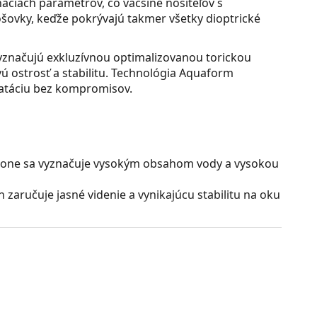
áciách parametrov, čo väčšine nositeľov s
ovky, keďže pokrývajú takmer všetky dioptrické
yznačujú exkluzívnou optimalizovanou torickou
vú ostrosť a stabilitu. Technológia Aquaform
ratáciu bez kompromisov.
icone sa vyznačuje vysokým obsahom vody a vysokou
n zaručuje jasné videnie a vynikajúcu stabilitu na oku
nách nosenia sú kontaktné šošovky pohodlné vďaka
rodzeným tvarom oka.
oduché na vkladanie aj vyberanie z oka.
V-filter na ochranu očí pred UVA a UVB žiarením.
e Toric určené?