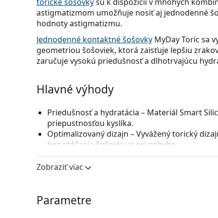
torické šošovky
sú k dispozícii v mnohých kombin
astigmatizmom umožňuje nosiť aj jednodenné šoš
hodnoty astigmatizmu.
Jednodenné kontaktné šošovky
MyDay Toric sa v
geometriou šošoviek, ktorá zaisťuje lepšiu zrako
zaručuje vysokú priedušnosť a dlhotrvajúcu hyd
Hlavné výhody
Priedušnosť a hydratácia
– Materiál Smart Sil
priepustnosťou kyslíka.
Optimalizovaný dizajn
– Vyvážený torický dizaj
bez otáčania šošovky aj pri pohybe.
Dlhotrvajúci komfort
– Aj po niekoľkých hodi
zaobleným okrajom, ktoré sú inšpirované pri
Zobraziť viac
Jednoduchá manipulácia
– Veľmi mäkké a jedn
Ochrana proti UV žiareniu
– Vysoko kvalitný U
Parametre
Pre koho sú MyDay daily disposabl