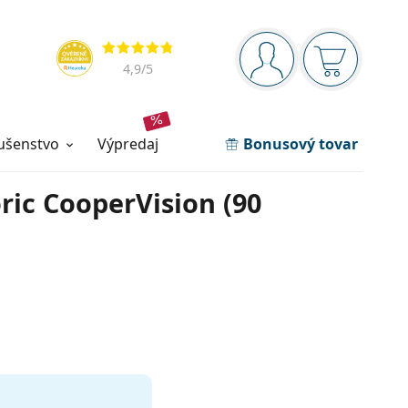
Navigačný panel
Hodnotenia
ste prihlásení
Nákupný ko
4,9
/5
lušenstvo
výpredaj
Bonusový tovar
ric CooperVision (90