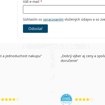
Váš e-mail
*
Súhlasím so
spracovaním
vložených údajov a so zv
Odoslať
st a jednoduchost nakupu
Dobrý výber aj ceny a spoľ
doručenie
hodnotenie 4 z 5
hodnot