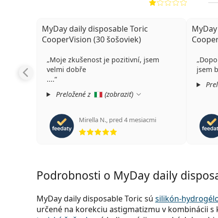
MyDay daily disposable Toric
MyDay 
CooperVision (30 šošoviek)
Cooper
Moje zkušenost je pozitivní, jsem
Dopor
velmi dobře
jsem b
....
Prel
Preložené z
(
zobraziť
)
Mirella N.
,
pred 4 mesiacmi
hodnotenie 5 z 5
Podrobnosti o MyDay daily disposa
MyDay daily disposable Toric sú
silikón-hydrogél
určené na korekciu astigmatizmu v kombinácii s 