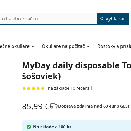
Vyhľadať
ečné okuliare
Okuliare na počítač
Roztoky a prís
MyDay daily disposable To
šošoviek)
na základe 10 recenzií
85,99 €
Doprava zdarma nad 60 eur s GLS!
Na sklade
> 100 ks