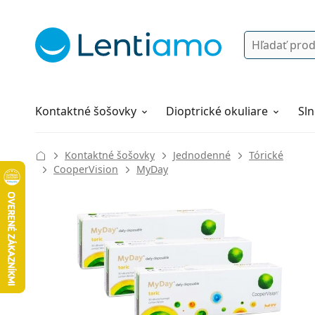
Vyhľadávanie
Prihlásenie
Navigácia webu
Roztoky
Všetko o nákupe
Kontaktné šošovky
Dioptrické okuliare
Sln
Kontaktné šošovky
Jednodenné
Tórické
CooperVision
MyDay