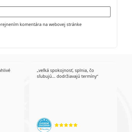
erejnením komentára na webovej stránke
ahlivé
veľká spokojnosť, splnia, čo
sľubujú... dodržiavajú termíny
enie 4 z 5
hodnotenie 5 z 5