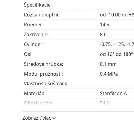
Špecifikácie
Pre nositeľov s astigmatizmom, a to aj v komb
Rozsah dioptrií:
od -10.00 do +8
Pre tých, ktorí uprednostňujú
kontaktné šošo
Priemer:
14.5
komfort.
Pre tých, ktorí trávia čas vo veľmi suchom al
Zakrivenie:
8.6
šošovky, ktoré sú zároveň zvlhčujúce a priedu
Cylinder:
-0.75, -1.25, -1.
Osi:
od 10° do 180°
Často kladené otázky
Stredová hrúbka:
0.1 mm
Modul pružnosti:
0.4 MPa
Ako dlho to môžete nosiť MyDay daily dispos
Vlastnosti šošoviek
Materiál:
Stenfilcon A
Môžete spať v MyDay daily disposable Toric?
Obsah vody:
54 %
Priepustnosť pre kyslík:
80 Dk/t
Aký je rozdiel medzi balením 30 kusov a bal
Zobraziť viac
UV filter:
Áno
Silikón-hydrogélové:
Áno