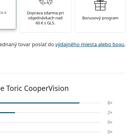
ta a
Doprava zdarma pri
objednávkach nad
Bonusový program
60 € s GLS.
jednaný tovar poslať do
výdajného miesta alebo boxu
.
e Toric CooperVision
8×
2×
0×
0×