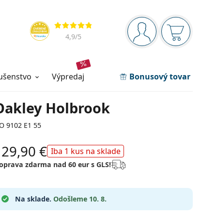
Navigačný panel
Hodnotenia
ste prihlásení
Nákupný ko
4,9
/5
lušenstvo
výpredaj
Bonusový tovar
Oakley Holbrook
O 9102 E1 55
129,90 €
Iba 1 kus na sklade
oprava zdarma nad 60 eur s GLS!
Na sklade.
Odošleme 10. 8.