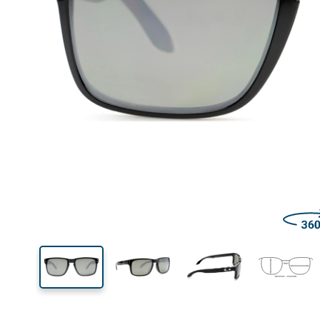
Šírka
Šírk
očnic
43 mm
55 mm
Výška očnice
Šírka očnice