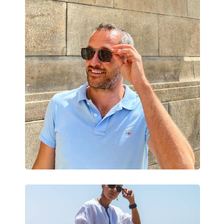
Čistiaca handrička:
Áno
Ostatné
Typ:
Pánske
Kategória:
Slnečné okuliare
Značka:
Oakley
Použitie:
Šport
Šport:
Turistika
Kód:
OO 9102 E1 55