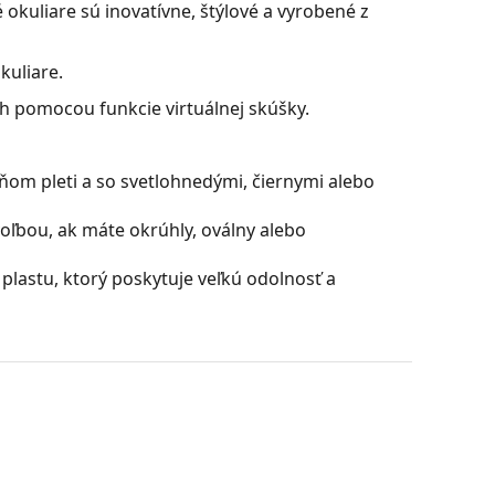
 okuliare sú inovatívne, štýlové a vyrobené z
kuliare.
ch pomocou funkcie virtuálnej skúšky.
ňom pleti a so svetlohnedými, čiernymi alebo
oľbou, ak máte okrúhly, oválny alebo
plastu, ktorý poskytuje veľkú odolnosť a
ú skvelá pre oči, pretože neovplyvňujú kontrast ani
ú vyrobené z plastu, ktorého nespornými
sknutiu.
Optics) zaisťuje vynikajúcu ostrosť, citlivosť a