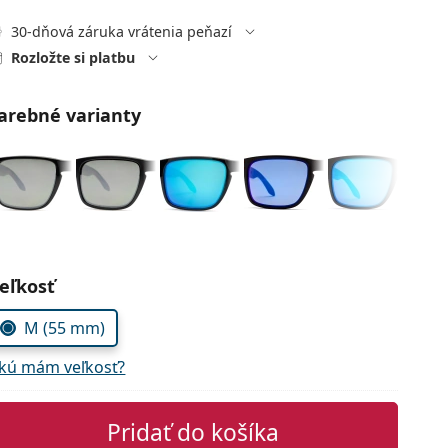
30-dňová záruka vrátenia peňazí
Rozložte si platbu
arebné varianty
voľte parametre
eľkosť
M (55 mm)
kú mám veľkosť?
Pridať do košíka