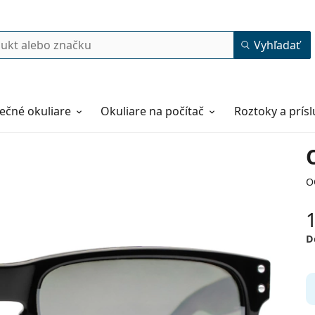
Vyhľadať
ečné okuliare
Okuliare na počítač
Roztoky a prís
O
D
55
18
137
137 mm