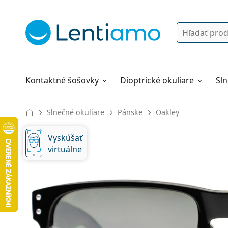
Vyhľadávanie
Prihlásenie
Navigácia webu
Roztoky
Všetko o nákupe
Kontaktné šošovky
Dioptrické okuliare
Sln
Slnečné okuliare
Pánske
Oakley
Vyskúšať
virtuálne
135 mm