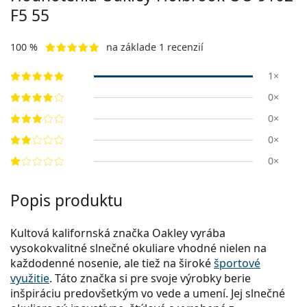
F5 55
100 %
na základe 1 recenzií
1×
0×
0×
0×
0×
Popis produktu
Kultová kalifornská značka Oakley vyrába
vysokokvalitné slnečné okuliare vhodné nielen na
každodenné nosenie, ale tiež na široké
športové
využitie
. Táto značka si pre svoje výrobky berie
inšpiráciu predovšetkým vo vede a umení. Jej slnečné