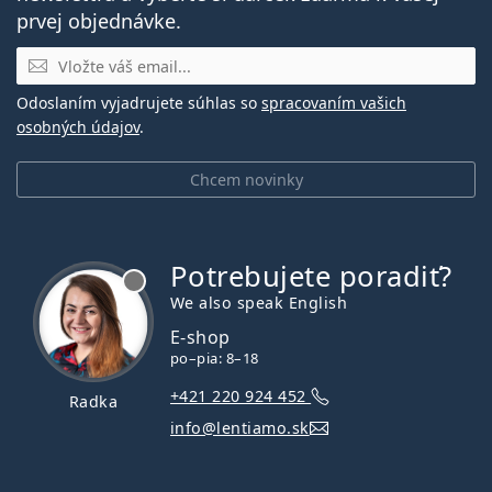
prvej objednávke.
E-mail
Odoslaním vyjadrujete súhlas so
spracovaním vašich
osobných údajov
.
Chcem novinky
Potrebujete poradiť?
je offline
We also speak English
E-shop
po–pia: 8–18
+421 220 924 452
Radka
info@lentiamo.sk