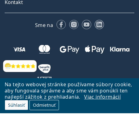
Kontakt
Facebooku
Instagrame
YouTube
LinkedIn
Sme na
Hodnotenia
Na tejto webovej stránke používame súbory cookie,
aby fungovala správne a aby sme vám ponúkli ten
najlepší zážitok z prehliadania.
Viac informácií
Späť na Úvodnu stránku
Prejsť hore
Súhlasiť
Odmietnuť
Lentiamo.sk vlastní a prevádzkuje spoločnosť Lentiamo s.r.o., Česká
republika
Sme tu pre Vás už 18 rokov.