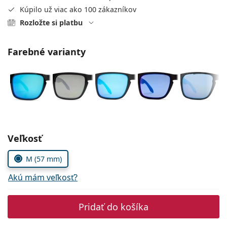
Persol
Kúpilo už viac ako 100 zákazníkov
Rozložte si platbu
Prada
Všetky značky
Farebné varianty
Zvoľte parametre
Veľkosť
M (57 mm)
Akú mám veľkosť?
Pridať do košíka