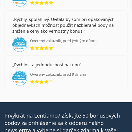
Rýchly, spoľahlivý. Uvítala by som pri opakovaných
objednávkach možnosť použiť nazbierané body na
zníženie ceny ako vernostný bonus.
Overený zákazník, pred jedným dňom
hodnotenie 5 z 5
Rychlost a jednoduchost nakupu
Overený zákazník, pred 9 dňami
hodnotenie 4 z 5
Prvýkrát na Lentiamo? Získajte 50 bonusových
bodov za prihlásenie sa k odberu nášho
newslettra a vyberte si darček zdarma k vašej