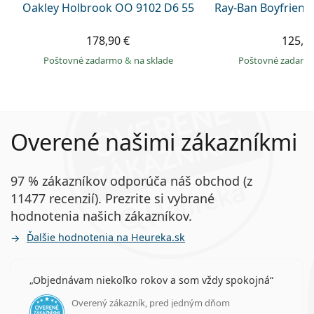
Oakley Holbrook OO 9102 D6 55
Ray-Ban Boyfriend
178,90 €
125,9
Poštovné zadarmo
&
na sklade
Poštovné zadar
Overené našimi zákazníkmi
97 % zákazníkov odporúča náš obchod (z
11477 recenzií). Prezrite si vybrané
hodnotenia našich zákazníkov.
Ďalšie hodnotenia na Heureka.sk
Objednávam niekoľko rokov a som vždy spokojná
Overený zákazník, pred jedným dňom
hodnotenie 5 z 5