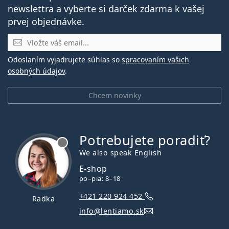
newslettra a vyberte si darček zdarma k vašej
prvej objednávke.
E-mail
Odoslaním vyjadrujete súhlas so
spracovaním vašich
osobných údajov
.
Chcem novinky
Potrebujete poradiť?
je offline
We also speak English
E-shop
po–pia: 8–18
+421 220 924 452
Radka
info@lentiamo.sk