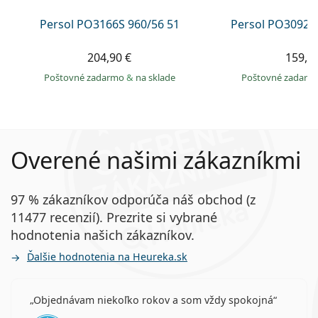
Persol PO3166S 960/56 51
Persol PO3092S
204,90 €
159,9
Poštovné zadarmo
&
na sklade
Poštovné zadar
Overené našimi zákazníkmi
97 % zákazníkov odporúča náš obchod (z
11477 recenzií). Prezrite si vybrané
hodnotenia našich zákazníkov.
Ďalšie hodnotenia na Heureka.sk
Objednávam niekoľko rokov a som vždy spokojná