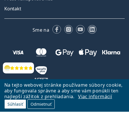
Kontakt
Facebooku
Instagrame
YouTube
LinkedIn
Sme na
Hodnotenia
Na tejto webovej stránke používame súbory cookie,
aby fungovala správne a aby sme vám ponúkli ten
najlepší zážitok z prehliadania.
Viac informácií
Späť na Úvodnu stránku
Prejsť hore
Súhlasiť
Odmietnuť
Lentiamo.sk vlastní a prevádzkuje spoločnosť Lentiamo s.r.o., Česká
republika
Sme tu pre Vás už 18 rokov.