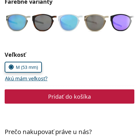
Farebné varianty
Persol
Prada
Všetky značky
Zvoľte parametre
Veľkosť
M (53 mm)
Akú mám veľkosť?
Pridať do košíka
Prečo nakupovať práve u nás?