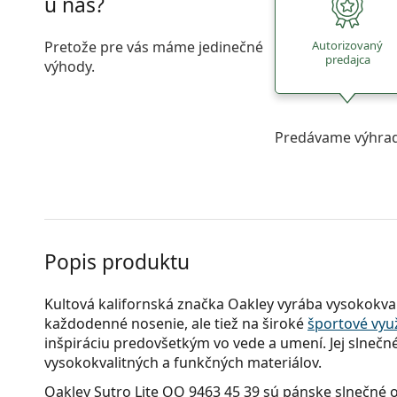
u nás?
Pretože pre vás máme jedinečné
Autorizovaný
predajca
výhody.
Predávame výhrad
Popis produktu
Kultová kalifornská značka Oakley vyrába vysokokval
každodenné nosenie, ale tiež na široké
športové využ
inšpiráciu predovšetkým vo vede a umení. Jej slnečné
vysokokvalitných a funkčných materiálov.
Oakley Sutro Lite OO 9463 45 39
sú pánske slnečné o