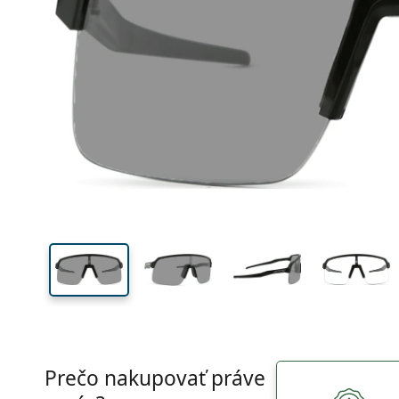
Šírka
Šírk
očnic
52 mm
39 mm
Výška očnice
Šírka očnice
Prečo nakupovať práve