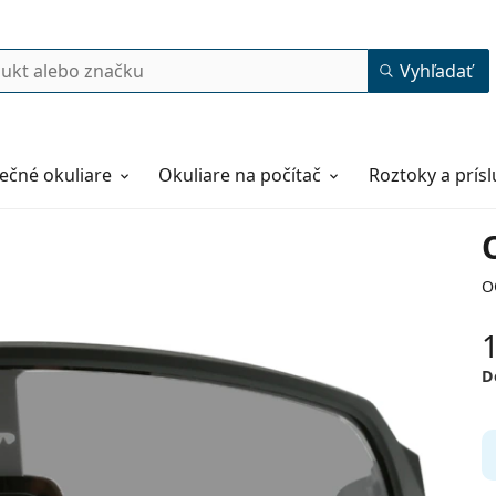
Vyhľadať
ečné okuliare
Okuliare na počítač
Roztoky a prís
O
D
39
16
138
138 mm