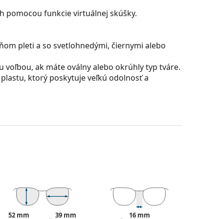
ch pomocou funkcie virtuálnej skúšky.
ňom pleti a so svetlohnedými, čiernymi alebo
u voľbou, ak máte oválny alebo okrúhly typ tváre.
plastu, ktorý poskytuje veľkú odolnosť a
ú skvelá pre oči, pretože neovplyvňujú kontrast ani
ú vyrobené z plastu, ktorého nespornými
sknutiu.
Optics) zaisťuje vynikajúcu ostrosť, citlivosť a
slenie obrazu a umožňuje tak vidieť objekty
nachádzajú. Patentované riešenia v technológii
can National Standards Institute a ponúkajú
52 mm
39 mm
16 mm
a prispôsobujú meniacim sa podmienkam UV