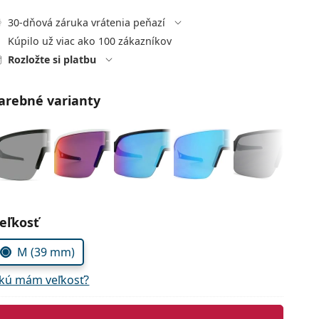
30-dňová záruka vrátenia peňazí
Kúpilo už viac ako 100 zákazníkov
Rozložte si platbu
arebné varianty
voľte parametre
eľkosť
M (39 mm)
kú mám veľkosť?