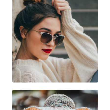
Tvar rámu:
Obdĺžnikové
Farba rámov:
Čierna
Materiál rámov:
Plast
Veľkosť:
M
Šírka:
136 mm
Dĺžka stranice:
138 mm
Šírka mostíka:
16 mm
Hmotnosť:
170 g
Nastaviteľné sedielka:
Nie
Flexi pánt:
Nie
Príslušenstvo
Puzdro:
Áno
Čistiaca handrička:
Áno