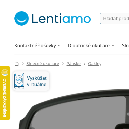
Vyhľadávanie
Prihlásenie
Navigácia webu
Roztoky
Všetko o nákupe
Kontaktné šošovky
Dioptrické okuliare
Sln
Slnečné okuliare
Pánske
Oakley
Vyskúšať
virtuálne
136 mm