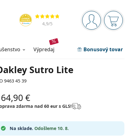
Navigačný panel
Hodnotenia
ste prihlásení
Nákupný ko
4,9
/5
lušenstvo
výpredaj
Bonusový tovar
Oakley Sutro Lite
O 9463 45 39
164,90 €
oprava zdarma nad 60 eur s GLS!
Na sklade.
Odošleme 10. 8.