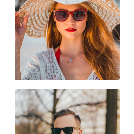
Ostatné
Typ:
Pánske
Kategória:
Slnečné okuliare
Značka:
Oakley
Použitie:
Šport
Šport:
Cyklistika, Beh, Tu
Kód:
OO 9463 45 39
Dostupné s dioptrickými
Nie
šošovkami: