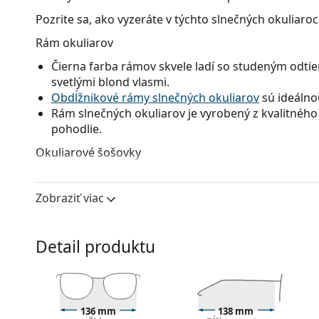
Pozrite sa, ako vyzeráte v týchto slnečných okuliaro
Rám okuliarov
Čierna farba rámov skvele ladí so studeným odtie
svetlými blond vlasmi.
Obdĺžnikové rámy slnečných okuliarov
sú ideálno
Rám slnečných okuliarov je vyrobený z kvalitného 
pohodlie.
Okuliarové šošovky
Sivé sklá okuliarov zmierňujú intenzitu svetla a s
neskresľujú farby.
Zobraziť viac
Okuliarové šošovky týchto slnečných okuliarov s
výhodami sú nízka hmotnosť a odolnosť proti pra
Inovatívna technológia skiel
HDO
(High Definition 
Detail produktu
presnosť videnia. HDO eliminuje zväčšenie a skre
presne tak, ako vyzerajú a tam, kde sa skutočne 
HDO dosahujú znamenité výsledky v testoch Ameri
jedinečný vizuálny obraz aj ochranu.
136 mm
138 mm
Okuliare majú
fotochromatické
šošovky, ktoré s