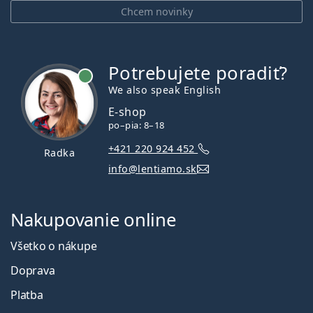
Chcem novinky
Potrebujete poradiť?
je online
We also speak English
E-shop
po–pia: 8–18
+421 220 924 452
Radka
info@lentiamo.sk
Nakupovanie online
Všetko o nákupe
Doprava
Platba