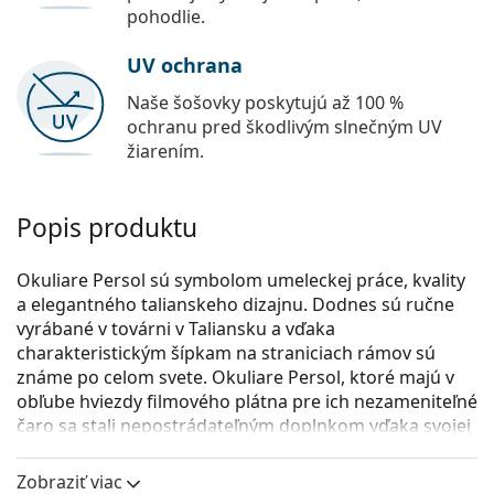
pohodlie.
UV ochrana
Naše šošovky poskytujú až 100 %
ochranu pred škodlivým slnečným UV
žiarením.
Popis produktu
Okuliare Persol sú symbolom umeleckej práce, kvality
a elegantného talianskeho dizajnu. Dodnes sú ručne
vyrábané v továrni v Taliansku a vďaka
charakteristickým šípkam na straniciach rámov sú
známe po celom svete. Okuliare Persol, ktoré majú v
obľube hviezdy filmového plátna pre ich nezameniteľné
čaro sa stali nepostrádateľným doplnkom vďaka svojej
vysokej kvalite, tradičným tvarom a kultovej povesti.
Zobraziť viac
Persol 0PO3007VM 24 52
sú pánske dioptrické