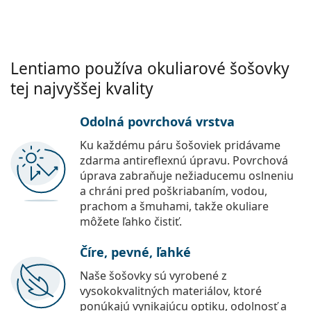
Lentiamo používa okuliarové šošovky
tej najvyššej kvality
Odolná povrchová vrstva
Ku každému páru šošoviek pridávame
zdarma antireflexnú úpravu. Povrchová
úprava zabraňuje nežiaducemu oslneniu
a chráni pred poškriabaním, vodou,
prachom a šmuhami, takže okuliare
môžete ľahko čistiť.
Číre, pevné, ľahké
Naše šošovky sú vyrobené z
vysokokvalitných materiálov, ktoré
ponúkajú vynikajúcu optiku, odolnosť a