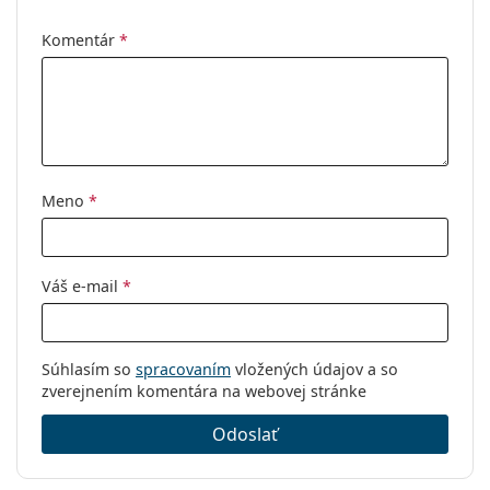
Ostatné
Komentár
*
Typ:
Pánske
Kategória:
Dioptrické okuliare
Značka:
Persol
Kód:
0PO3007VM 24 52
Meno
*
Váš e-mail
*
Súhlasím so
spracovaním
vložených údajov a so
zverejnením komentára na webovej stránke
Odoslať