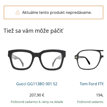
Gucci
Všetky roztoky
je onli
Všetky značky
Persol
Aktuálne tento produkt nepredávame.
Prada
Tiež sa vám môže páčiť
Všetky značky
Gucci GG1138O 001 52
Tom Ford FT60
207,90 €
194,9
Poštovné zadarmo
&
rámy na sklade
Poštovné zadarmo