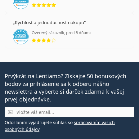
hodnotenie 5 z 5
Rychlost a jednoduchost nakupu
Overený zákazník, pred 8 dňami
hodnotenie 4 z 5
Prvýkrát na Lentiamo? Získajte 50 bonusových
bodov za prihlásenie sa k odberu nášho
newslettra a vyberte si darček zdarma k vašej
prvej objednávke.
E-mail
Odoslaním vyjadrujete súhlas so
spracovaním vašich
osobných údajov
.