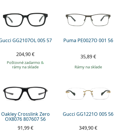
Gucci GG2107OL 005 57
Puma PE0027O 001 56
204,90 €
35,89 €
Poštovné zadarmo
&
rámy na sklade
rámy na sklade
Oakley Crosslink Zero
Gucci GG1221O 005 56
OX8076 807607 56
91,99 €
349,90 €