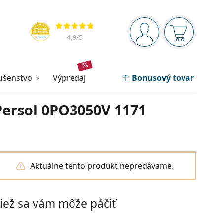
Navigačný panel
Hodnotenia
ste prihlásení
Nákupný ko
4,9
/5
lušenstvo
výpredaj
Bonusový tovar
Persol 0PO3050V 1171
Aktuálne tento produkt nepredávame.
iež sa vám môže páčiť