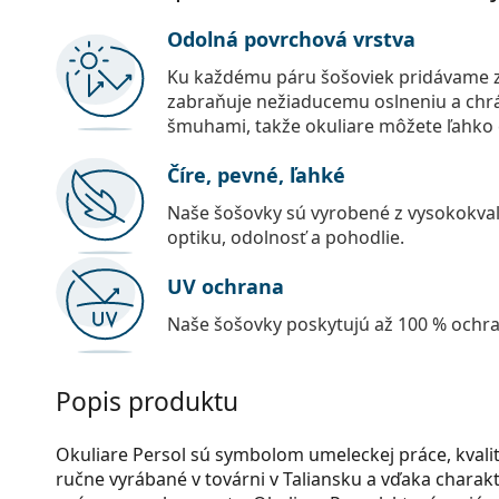
Odolná povrchová vrstva
Ku každému páru šošoviek pridávame z
zabraňuje nežiaducemu oslneniu a chr
šmuhami, takže okuliare môžete ľahko č
Číre, pevné, ľahké
Naše šošovky sú vyrobené z vysokokval
optiku, odolnosť a pohodlie.
UV ochrana
Naše šošovky poskytujú až 100 % ochr
Popis produktu
Okuliare Persol sú symbolom umeleckej práce, kvali
ručne vyrábané v továrni v Taliansku a vďaka charak