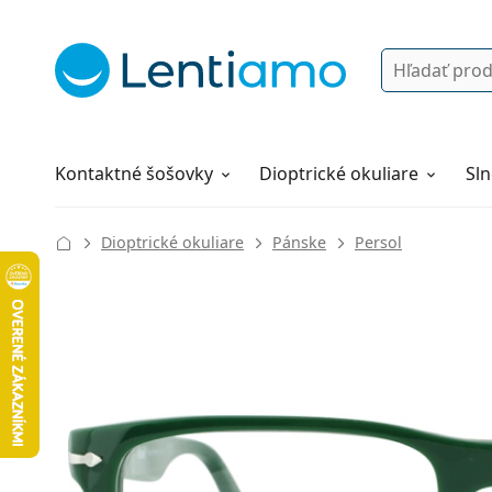
Vyhľadávanie
Prihlásenie
Navigácia webu
Roztoky
Všetko o nákupe
Kontaktné šošovky
Dioptrické okuliare
Sln
Dioptrické okuliare
Pánske
Persol