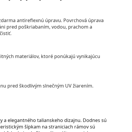
darma antireflexnú úpravu. Povrchová úprava
áni pred poškriabaním, vodou, prachom a
istiť.
itných materiálov, ktoré ponúkajú vynikajúcu
anu pred škodlivým slnečným UV žiarením.
ty a elegantného talianskeho dizajnu. Dodnes sú
teristickým šípkam na straniciach rámov sú