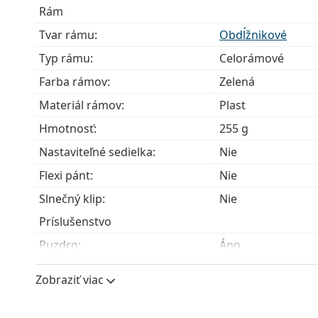
modely môžu namiesto handričky obsahovať texti
Rám
Ide o zdravotnícku pomôcku. Pred použitím si prečít
Tvar rámu:
Obdĺžnikové
Typ rámu:
Celorámové
Farba rámov:
Zelená
Materiál rámov:
Plast
Hmotnosť:
255 g
Nastaviteľné sedielka:
Nie
Flexi pánt:
Nie
Slnečný klip:
Nie
Príslušenstvo
Puzdro:
Áno
Čistiaca handrička:
Áno
Zobraziť viac
Ostatné
Typ:
Pánske