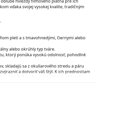
 obľube hviezdy filmového plátna pre ich
kom vďaka svojej vysokej kvalite, tradičným
.
eňom pleti a s tmavohnedými, čiernymi alebo
lny alebo okrúhly typ tváre.
stu, ktorý ponúka vysokú odolnosť, pohodlné
, skladajú sa z okuliarového stredu a páru
razniť a dotvoriť váš štýl. K ich prednostiam
uliarových šošoviek a predovšetkým ich ochrana
všetky typy okuliarových šošoviek, vrátane tých
puzdra a jeho vyhotovenie sa môžu líšiť.
 čistenie a starostlivosť o okuliare. Niektoré