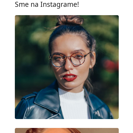
Sme na Instagrame!
Kategória:
Dioptrické okuliar
Značka:
Persol