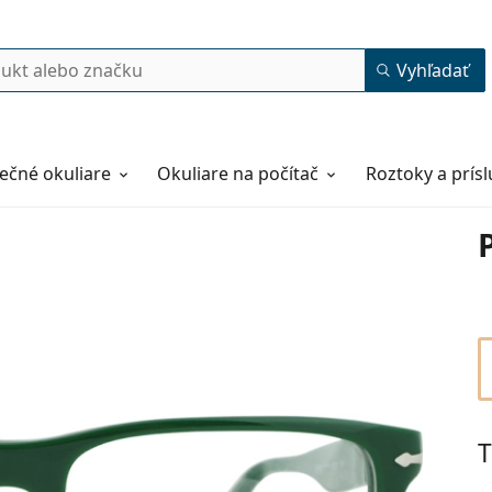
Vyhľadať
ečné okuliare
Okuliare na počítač
Roztoky a prís
T