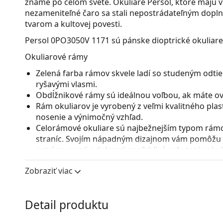
známe po celom svete. Okuliare Persol, ktoré majú v
nezameniteľné čaro sa stali nepostrádateľným dopln
tvarom a kultovej povesti.
Persol 0PO3050V 1171
sú pánske dioptrické okuliare
Okuliarové rámy
Zelená farba rámov skvele ladí so studeným odti
ryšavými vlasmi.
Obdĺžnikové rámy sú ideálnou voľbou, ak máte ová
Rám okuliarov je vyrobený z veľmi kvalitného pla
nosenie a výnimočný vzhľad.
Celorámové okuliare sú najbežnejším typom rámov
straníc. Svojím nápadným dizajnom vám pomôžu zvý
patrí pevnosť, odolnosť, spoľahlivé uchytenie ok
pred poškodením. Tento druh rámu je vhodný pre 
Zobraziť viac
s vyššou optickou mohutnosťou.
Príslušenstvo
Detail produktu
Okuliare dodávame s originálnym puzdrom. Farba 
Handrička, ktorá je súčasťou balenia, je ideálna na