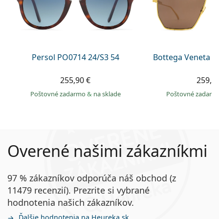
Persol PO0714 24/S3 54
Bottega Veneta B
255,90 €
259,9
Poštovné zadarmo
&
na sklade
Poštovné zadar
Overené našimi zákazníkmi
97 % zákazníkov odporúča náš obchod (z
11479 recenzií). Prezrite si vybrané
hodnotenia našich zákazníkov.
Ďalšie hodnotenia na Heureka.sk