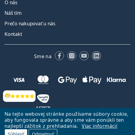
O nás
Náš tím
Prečo nakupovať u nás
Kontakt
Facebooku
Instagrame
YouTube
LinkedIn
Sme na
Hodnotenia
Na tejto webovej stránke používame súbory cookie,
aby fungovala správne a aby sme vám ponúkli ten
najlepší zážitok z prehliadania.
Viac informácií
Späť na Úvodnu stránku
Prejsť hore
Súhlasiť
Odmietnuť