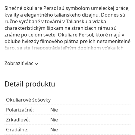
Slnečné okuliare Persol sú symbolom umeleckej práce,
kvality a elegantného talianskeho dizajnu. Dodnes sú
ručne vyrábané v továrni v Taliansku a vďaka
charakteristickým šípkam na straniciach rámu sú
známe po celom svete. Okuliare Persol, ktoré majú v
obľube hviezdy filmového plátna pre ich nezameniteľné
čaro, sa stali nepostrádateľným doplnkom vďaka ich
vysokej kvalite, tradičným tvarom a kultovej povesti.
Zobraziť viac
Persol PO0714 24/31
sú pánske slnečné okuliare.
Pozrite sa, ako vyzeráte v týchto slnečných okuliaroch
pomocou funkcie virtuálnej skúšky.
Detail produktu
Rám okuliarov
Okuliarové šošovky
Hnedá farba rámov skvele ladí s teplým odtieňom
pleti a so svetlohnedými, čiernymi alebo tmavými
Polarizačné:
Nie
blond vlasmi.
Zrkadlové:
Nie
Rámy slnečných okuliarov v tvare pilotiek
sú
ideálnou voľbou, ak máte hranatý, oválny alebo
Gradálne:
Nie
trojuholníkový typ tváre.