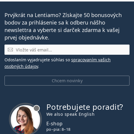
Prvýkrát na Lentiamo? Získajte 50 bonusových
bodov za prihlásenie sa k odberu nášho
newslettra a vyberte si darček zdarma k vašej
prvej objednávke.
E-mail
Odoslaním vyjadrujete súhlas so
spracovaním vašich
osobných údajov
.
Chcem novinky
Potrebujete poradiť?
je offline
We also speak English
E-shop
po–pia: 8–18