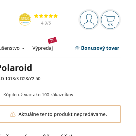
Navigačný panel
Hodnotenia
ste prihlásení
Nákupný ko
4,9
/5
lušenstvo
výpredaj
Bonusový tovar
Polaroid
LD 1013/S D28/Y2 50
Kúpilo už viac ako 100 zákazníkov
Aktuálne tento produkt nepredávame.