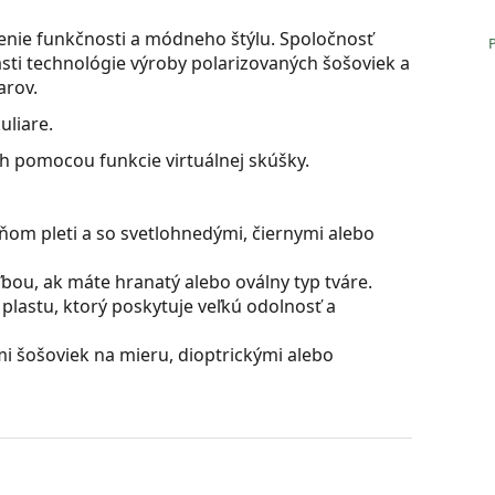
jenie funkčnosti a módneho štýlu. Spoločnosť
sti technológie výroby polarizovaných šošoviek a
arov.
uliare.
ch pomocou funkcie virtuálnej skúšky.
ňom pleti a so svetlohnedými, čiernymi alebo
bou, ak máte hranatý alebo oválny typ tváre.
plastu, ktorý poskytuje veľkú odolnosť a
 šošoviek na mieru, dioptrickými alebo
ú skvelá pre oči, pretože neovplyvňujú kontrast ani