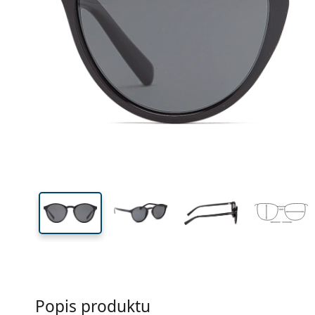
Šírka
Šírk
očnic
49 mm
50 mm
Výška očnice
Šírka očnice
Popis produktu