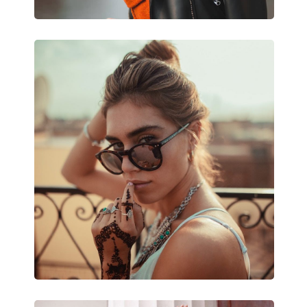
Puzdro:
Nie
Čistiaca handrička:
Áno
Ostatné
Typ:
Pánske
Kategória:
Slnečné okuliare
Značka:
Polaroid
Použitie:
Móda
Kód:
PLD 1013/S D28/Y
Dostupné s dioptrickými
Áno
šošovkami: