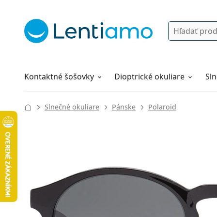
Vyhľadávanie
Prihlásenie
Navigácia webu
Roztoky
Všetko o nákupe
Kontaktné šošovky
Dioptrické okuliare
Sln
Slnečné okuliare
Pánske
Polaroid
137 mm