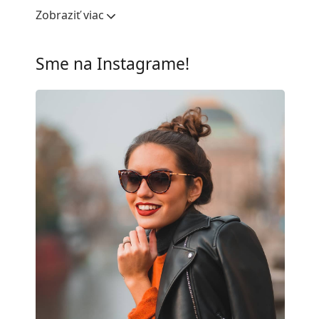
Šírka očnice:
50 mm
Zobraziť viac
Materiál skiel:
Plast
UV filter 400:
Áno
Sme na Instagrame!
Rám
Tvar rámu:
Okrúhle
Farba rámov:
Čierna
Materiál rámov:
Plast
Veľkosť:
M
Šírka:
137 mm
Dĺžka stranice:
148 mm
Šírka mostíka:
22 mm
Hmotnosť:
40 g
Nastaviteľné sedielka:
Nie
Príslušenstvo