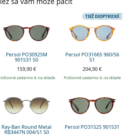
iež sa vám môže páčiť
TIEŽ DIOPTRICKÉ
Persol PO3092SM
Persol PO3166S 960/56
901531 50
51
159,90 €
204,90 €
Poštovné zadarmo
&
na sklade
Poštovné zadarmo
&
na sklade
Ray-Ban Round Metal
Persol PO3152S 901531
RB3447N 004/51 50