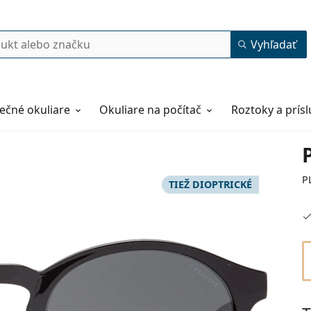
Vyhľadať
ečné okuliare
Okuliare na počítač
Roztoky a prís
P
TIEŽ DIOPTRICKÉ
50
22
148
148 mm