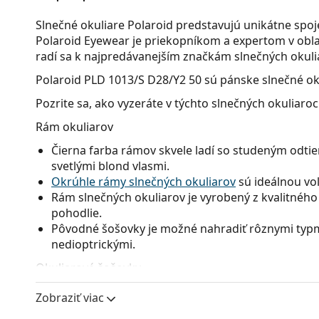
Slnečné okuliare Polaroid predstavujú unikátne spo
Polaroid Eyewear je priekopníkom a expertom v obla
radí sa k najpredávanejším značkám slnečných okuli
Polaroid PLD 1013/S D28/Y2 50
sú pánske slnečné ok
Pozrite sa, ako vyzeráte v týchto slnečných okuliaro
Rám okuliarov
Čierna farba rámov skvele ladí so studeným odtie
svetlými blond vlasmi.
Okrúhle rámy slnečných okuliarov
sú ideálnou voľ
Rám slnečných okuliarov je vyrobený z kvalitného 
pohodlie.
Pôvodné šošovky je možné nahradiť rôznymi typmi
nedioptrickými.
Okuliarové šošovky
Sivé sklá okuliarov zmierňujú intenzitu svetla a s
Zobraziť viac
neskresľujú farby.