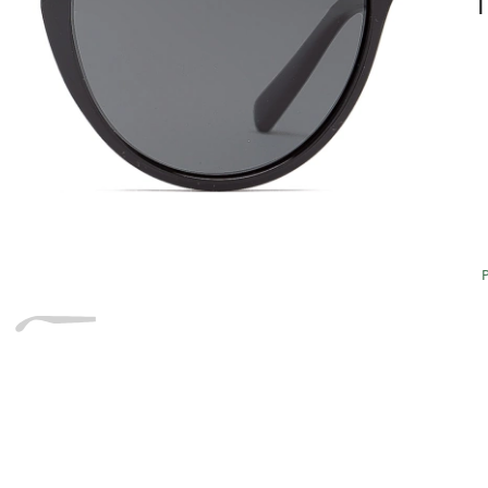
T
Dĺžka stranice
a
Šírka
Dĺžka
e
mostíka
stranice
22 mm
Šírka mostíka