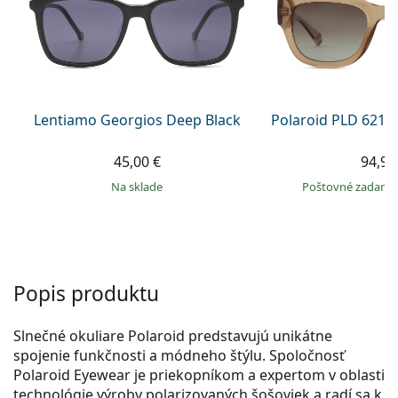
Gucci
Všetky roztoky
je onli
Všetky značky
Persol
Prada
Všetky značky
Lentiamo Georgios Deep Black
Polaroid PLD 6213
45,00 €
94,99
na sklade
Poštovné zadar
Popis produktu
Slnečné okuliare Polaroid predstavujú unikátne
spojenie funkčnosti a módneho štýlu. Spoločnosť
Polaroid Eyewear je priekopníkom a expertom v oblasti
technológie výroby polarizovaných šošoviek a radí sa k