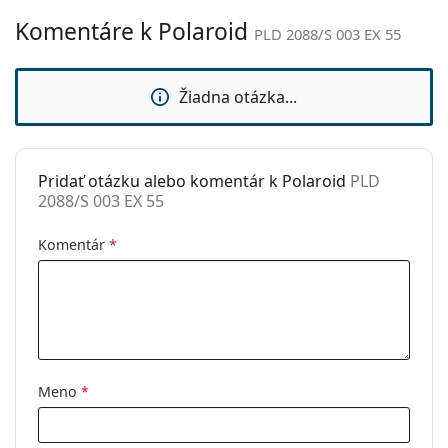
Kategória:
Slnečné okuliare
Komentáre k Polaroid
PLD 2088/S 003 EX 55
Značka:
Polaroid
Použitie:
Móda
Žiadna otázka...
Kód:
PLD 2088/S 003 EX 55
Dostupné s
Nie
dioptrickými
Pridať otázku alebo komentár k Polaroid
PLD
šošovkami:
2088/S 003 EX 55
Komentár
*
Meno
*