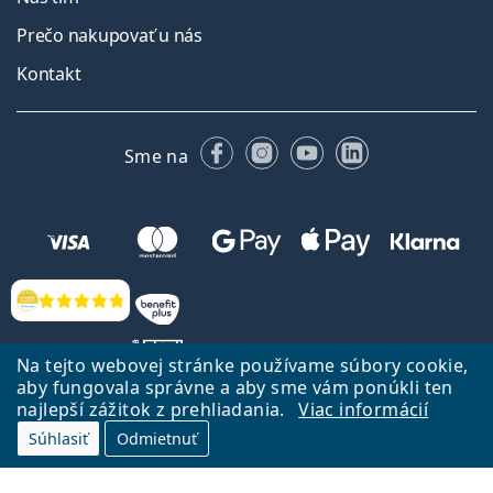
Prečo nakupovať u nás
Kontakt
Facebooku
Instagrame
YouTube
LinkedIn
Sme na
Hodnotenia
Na tejto webovej stránke používame súbory cookie,
aby fungovala správne a aby sme vám ponúkli ten
najlepší zážitok z prehliadania.
Viac informácií
Späť na Úvodnu stránku
Prejsť hore
Súhlasiť
Odmietnuť
Lentiamo.sk vlastní a prevádzkuje spoločnosť Lentiamo s.r.o., Česká
republika
Sme tu pre Vás už 18 rokov.