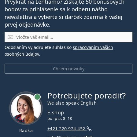
Prvýkrát na Lentiamo? Získajte 50 bonusových
bodov za prihlásenie sa k odberu nášho
newslettra a vyberte si darček zdarma k vašej
prvej objednávke.
E-mail
Odoslaním vyjadrujete súhlas so
spracovaním vašich
osobných údajov
.
Chcem novinky
Potrebujete poradiť?
je online
We also speak English
E-shop
po–pia: 8–18
+421 220 924 452
Radka