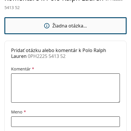
sedielka:
5413 52
Flexi pánt:
Nie
Slnečný klip:
Nie
Žiadna otázka...
Príslušenstvo
Puzdro:
Áno
Pridať otázku alebo komentár k Polo Ralph
Čistiaca
Áno
Lauren
0PH2225 5413 52
handrička:
Ostatné
Komentár
*
Typ:
Pánske
Kategória:
Dioptrické okuliare
Značka:
Polo Ralph Lauren
Kód:
0PH2225 5413 52
Meno
*