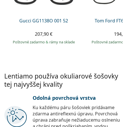
Persol
Prada
Gucci GG1138O 001 52
Tom Ford FT60
Všetky značky
207,90 €
194,9
Poštovné zadarmo
&
rámy na sklade
Poštovné zadarmo
Lentiamo používa okuliarové šošovky
tej najvyššej kvality
Odolná povrchová vrstva
Ku každému páru šošoviek pridávame
zdarma antireflexnú úpravu. Povrchová
úprava zabraňuje nežiaducemu oslneniu
a chráni pred poškriabaním, vodou,