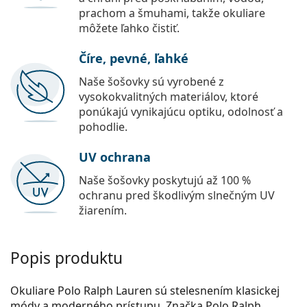
prachom a šmuhami, takže okuliare
môžete ľahko čistiť.
Číre, pevné, ľahké
Naše šošovky sú vyrobené z
vysokokvalitných materiálov, ktoré
ponúkajú vynikajúcu optiku, odolnosť a
pohodlie.
UV ochrana
Naše šošovky poskytujú až 100 %
ochranu pred škodlivým slnečným UV
žiarením.
Popis produktu
Okuliare Polo Ralph Lauren sú stelesnením klasickej
módy a moderného prístupu. Značka Polo Ralph