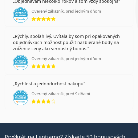
Objednávam niekoľko rokov a som vždy spokojná
Overený zákazník, pred jedným dňom
hodnotenie 5 z 5
Rýchly, spoľahlivý. Uvítala by som pri opakovaných
objednávkach možnosť použiť nazbierané body na
zníženie ceny ako vernostný bonus.
Overený zákazník, pred jedným dňom
hodnotenie 5 z 5
Rychlost a jednoduchost nakupu
Overený zákazník, pred 9 dňami
hodnotenie 4 z 5
Prvýkrát na Lentiamo? Získajte 50 bonusových