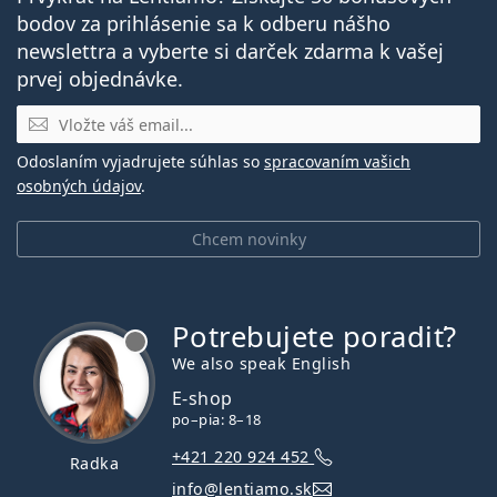
bodov za prihlásenie sa k odberu nášho
newslettra a vyberte si darček zdarma k vašej
prvej objednávke.
E-mail
Odoslaním vyjadrujete súhlas so
spracovaním vašich
osobných údajov
.
Chcem novinky
Potrebujete poradiť?
je offline
We also speak English
E-shop
po–pia: 8–18
+421 220 924 452
Radka
info@lentiamo.sk