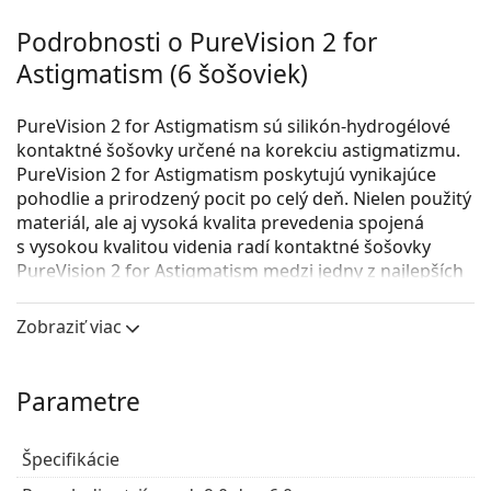
Podrobnosti o PureVision 2 for
Astigmatism (6 šošoviek)
PureVision 2 for Astigmatism sú silikón-hydrogélové
kontaktné šošovky určené na korekciu astigmatizmu.
PureVision 2 for Astigmatism poskytujú vynikajúce
pohodlie a prirodzený pocit po celý deň. Nielen použitý
materiál, ale aj vysoká kvalita prevedenia spojená
s vysokou kvalitou videnia radí kontaktné šošovky
PureVision 2 for Astigmatism medzi jedny z najlepších
tórických šošoviek na trhu.
Zobraziť viac
Kontaktné šošovky PureVision 2 for Astigmatism majú
inovatívny dizajn Auto Align, ktorý stabilizuje šošovku
v oku, a tým redukuje rozmazané videnie. Zvlhčujúca
Parametre
látka Comfort Moist poskytuje očiam hydratáciu a
pohodlie po celý deň.
Špecifikácie
Nositelia šošoviek PureVision Toric môžu prejsť na
nové šošovky PureVision 2 for Astigmatism bez