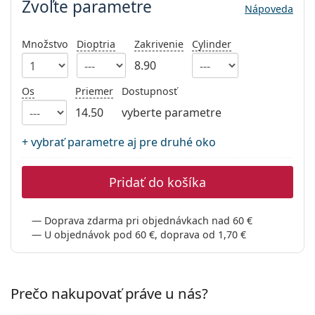
Gucci
Zvoľte parametre
Všetky roztoky
Nápoveda
je onli
Všetky značky
Persol
Množstvo
Dioptria
Zakrivenie
Cylinder
Prada
8.90
Všetky značky
Os
Priemer
Dostupnosť
14.50
vyberte parametre
+ vybrať parametre aj pre druhé oko
Pridať do košíka
Doprava zdarma pri objednávkach nad 60 €
U objednávok pod 60 €, doprava od 1,70 €
Prečo nakupovať práve u nás?