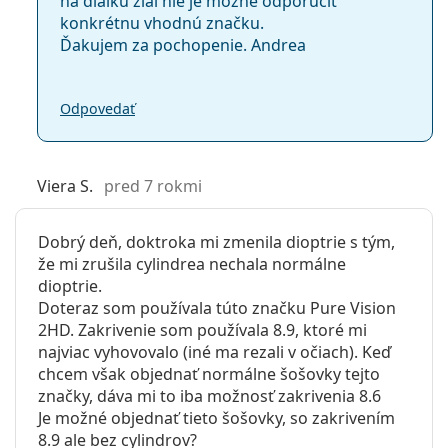
na diaľku žiaľ nie je možné odporučiť
konkrétnu vhodnú značku.
Ďakujem za pochopenie. Andrea
Odpovedať
Viera S.
pred 7 rokmi
Dobrý deň, doktroka mi zmenila dioptrie s tým,
že mi zrušila cylindrea nechala normálne
dioptrie.
Doteraz som používala túto značku Pure Vision
2HD. Zakrivenie som používala 8.9, ktoré mi
najviac vyhovovalo (iné ma rezali v očiach). Keď
chcem však objednať normálne šošovky tejto
značky, dáva mi to iba možnosť zakrivenia 8.6
Je možné objednať tieto šošovky, so zakrivením
8.9 ale bez cylindrov?