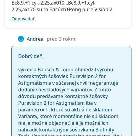
Bc8.9,+1,cyl.-2,25,ax010...Bc8,9,+1,cyl-
Tórické šošovky
2.25,ax170.su to Bacúch+Pong pure Vision 2
Kontinuálne
Odpovedať
Silikón-hydrogélové
Kontaktné šošovky
Andrea
pred 3 rokmi
Dobrý deň,
výrobca Bausch & Lomb obmedzil výrobu
kontaktných šošoviek Purevision 2 for
Astigmatism a v súčasnej chvíli negarantuje
dodanie neskladových variantov. Z tohto
dôvodu predávame kontaktné šošovky
Purevision 2 for Astigmatism iba v
parametroch, ktoré sú aktuálne skladom.
Varianty, ktoré momentálne nie sú skladom,
nie je možné objednať, ale je možné ich
nahradiť kontaktnými šošovkami Biofinity