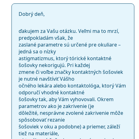
Dobrý deň,
ďakujem za Vašu otázku. Veľmi ma to mrzí,
predpokladám však, že
zaslané parametre sú určené pre okuliare –
jedná sa o nízky
astigmatizmus, ktorý tórické kontaktné
šošovky nekorigujú. Pri každej
zmene či voľbe značky kontaktných šošoviek
je nutné navštíviť Vášho
očného lekára alebo kontaktológa, ktorý Vám
odporučí vhodné kontaktné
šošovky tak, aby Vám vyhovovali. Okrem
parametrov ako je zakrivenie (je
dôležité, nesprávne zvolené zakrivenie môže
spôsobovať rezanie
šošoviek v oku a podobne) a priemer, záleží
tiež na materiále,