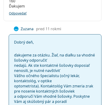
160
Ďakujem
Odpovedať
Zuzana
pred 11 rokmi
Dobrý deň,
ďakujeme za otázku. Žiaľ, na diaľku sa vhodné
šošovky odporučiť
nedajú. Ak ste kontaktné šošovky doposiaľ
nenosili, je nutné navštíviť
Vášho očného špecialistu (očný lekár,
kontaktológ, v optike
optometrista). Kontaktológ Vám zmeria zrak
pre nosenie kontaktných šošoviek
a odporučí Vám vhodné šošovky. Poskytne
Vám aj skúšobný pár a poradí