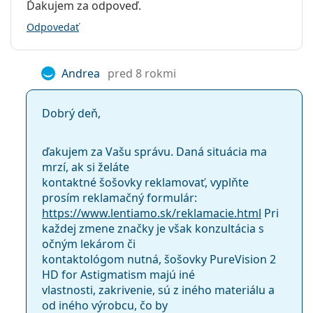
Ďakujem za odpoveď.
Odpovedať
Andrea
pred 8 rokmi
Dobrý deň,
ďakujem za Vašu správu. Daná situácia ma
mrzí, ak si želáte
kontaktné šošovky reklamovať, vyplňte
prosím reklamačný formulár:
https://www.lentiamo.sk/reklamacie.html
Pri
každej zmene značky je však konzultácia s
očným lekárom či
kontaktológom nutná, šošovky PureVision 2
HD for Astigmatism majú iné
vlastnosti, zakrivenie, sú z iného materiálu a
od iného výrobcu, čo by