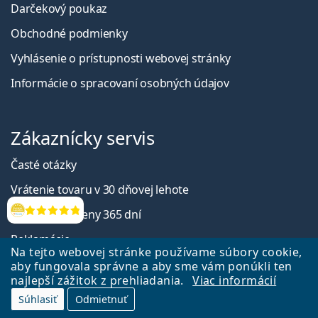
Darčekový poukaz
Obchodné podmienky
Vyhlásenie o prístupnosti webovej stránky
Informácie o spracovaní osobných údajov
Zákaznícky servis
Časté otázky
Vrátenie tovaru v 30 dňovej lehote
Garancia výmeny 365 dní
Hodnotenia
Reklamácie
Na tejto webovej stránke používame súbory cookie,
Klientská sekcia
aby fungovala správne a aby sme vám ponúkli ten
najlepší zážitok z prehliadania.
Viac informácií
Súhlasiť
Odmietnuť