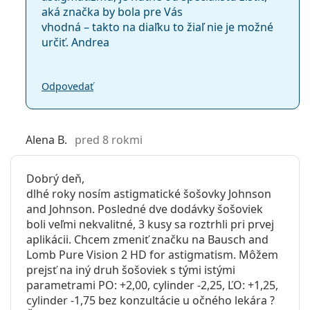
aká značka by bola pre Vás
vhodná – takto na diaľku to žiaľ nie je možné
určiť. Andrea
Odpovedať
Alena B.
pred 8 rokmi
Dobrý deň,
dlhé roky nosím astigmatické šošovky Johnson
and Johnson. Posledné dve dodávky šošoviek
boli veľmi nekvalitné, 3 kusy sa roztrhli pri prvej
aplikácii. Chcem zmeniť značku na Bausch and
Lomb Pure Vision 2 HD for astigmatism. Môžem
prejsť na iný druh šošoviek s tými istými
parametrami PO: +2,00, cylinder -2,25, ĽO: +1,25,
cylinder -1,75 bez konzultácie u očného lekára ?