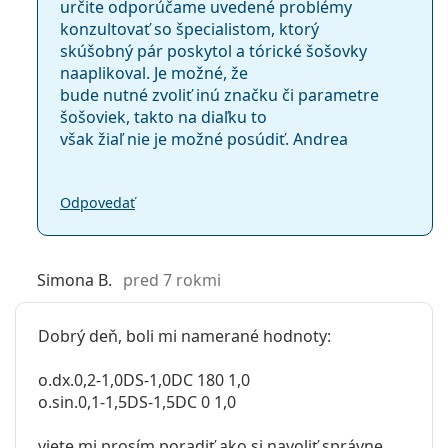
určite odporúčame uvedené problémy
konzultovať so špecialistom, ktorý
skúšobný pár poskytol a tórické šošovky
naaplikoval. Je možné, že
bude nutné zvoliť inú značku či parametre
šošoviek, takto na diaľku to
však žiaľ nie je možné posúdiť. Andrea
Odpovedať
Simona B.
pred 7 rokmi
Dobrý deň, boli mi namerané hodnoty:
o.dx.0,2-1,0DS-1,0DC 180 1,0
o.sin.0,1-1,5DS-1,5DC 0 1,0
viete mi prosím poradiť ako si navoliť správne