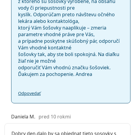
z ktorého sú šošovky vyrobené, na obsahu
vody či priepustnosti pre
kyslík. Odporúčam preto návštevu očného
lekára alebo kontaktológa,
ktorý Vám šošovky naaplikuje – zmeria
parametre vhodné práve pre Vás,
a prípadne poskytne skúšobný pár, odporučí
Vám vhodné kontaktné
šošovky tak, aby ste boli spokojná. Na diaľku
žiaľ nie je možné
odporučiť Vám vhodnú značku šošoviek.
Ďakujem za pochopenie. Andrea
Odpovedať
Daniela M.
pred 10 rokmi
Dobry den,dalo by sa objednat tieto sosovky s