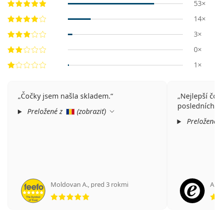
53×
14×
3×
0×
1×
Čočky jsem našla skladem.
Nejlepší čoč
posledních as
Preložené z
(
zobraziť
)
Preložené 
Moldovan A.
,
pred 3 rokmi
An
hodnotenie 5 z 5