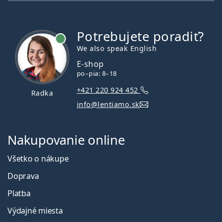
Potrebujete poradiť?
je online
We also speak English
E-shop
po–pia: 8–18
+421 220 924 452
Radka
info@lentiamo.sk
Nakupovanie online
Všetko o nákupe
Doprava
Platba
Výdajné miesta