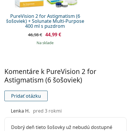
Používanie
Expirácia:
Najmenej 11 mesiacov
PureVision 2 for Astigmatism (6
šošoviek) + Solunate Multi-Purpose
Zafarbenie pre
Áno
400 ml s puzdrom
manipuláciu:
44,99 €
46,98 €
So šošovkami sa
Áno
na sklade
môže spať:
Indikátor líc-
Nie
rub:
Komentáre k PureVision 2 for
Balenie
Astigmatism (6 šošoviek)
Výrobca:
Bausch & Lomb
Šošoviek v
6
Pridať otázku
krabičke:
Hmotnosť:
50 g
Lenka H.
pred 3 rokmi
Ostatné
Kategória:
Dobrý deň tieto šošovky už nebudú dostupné
Mesačné