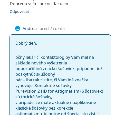
Dopredu veľmi pekne ďakujem.
Odpovedať
Andrea
pred 7 rokmi
Dobrý deň,
očný lekár či kontaktológ by Vám mal na
základe nového vyšetrenia
odporučiť inú značku šošoviek, prípadne tiež
poskytnúť skúšobný
pár – iba tak zistíte, či Vám iná značka
vyhovuje. Kontaktné šošovky
PureVision 2 HD for Astigmatism (6 šošoviek)
sú tórické šošovky,
v prípade, že máte aktuálne naaplikované
klasické šošovky bez korekcie
astigmatizmu, je nutné od špecialistu zistiť,