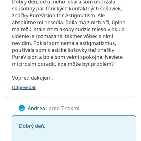
Dobrý deň, od očného lekára som obdržala
skúšobný pár tórických kontaktných šošoviek,
značky PureVision for Astigmatism. Ale
absolútne mi nesedia. Bolia ma z nich oči, úplne
ma režú, stále cítim akoby cudzie teleso v oku a
videnie je rozmazané, takmer vôbec s nimi
nevidím. Pokiaľ som nemala astigmatizmus,
používala som klasické šošovky tiež značky
PureVision a bola som veľmi spokojná. Neviete
mi prosím poradiť, kde môže byť problém?
Vopred ďakujem.
Odpovedať
Andrea
pred 7 rokmi
Dobrý deň,