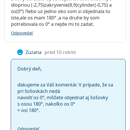
diopriou (-2,75)zakryvenie(8,9)cylinder(-0,75) a
os(0°) ?lebo uz jedno oko som si objednala to
iste,ale os mam 180° ,a na druhe by som
potrebovala os 0° a nejde mi to zadat.
Odpovedať
Zuzana
pred 10 rokmi
Dobrý deň,
ďakujeme za Váš komentár. V prípade, že sa
pri šošovkách nedá
navoliť os 0°, môžete objednať aj šošovky
s osou 180°, nakoľko os 0°
= osi 180°.
Odpovedať