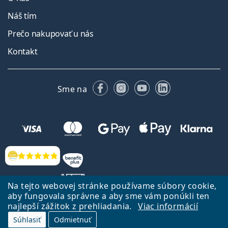
Náš tím
Prečo nakupovať u nás
Kontakt
Facebooku
Instagrame
YouTube
LinkedIn
Sme na
Hodnotenia
Na tejto webovej stránke používame súbory cookie,
aby fungovala správne a aby sme vám ponúkli ten
najlepší zážitok z prehliadania.
Viac informácií
Späť na Úvodnu stránku
Prejsť hore
Súhlasiť
Odmietnuť