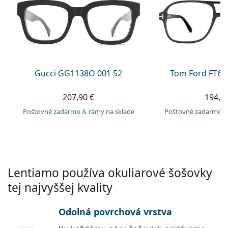
Persol
Prada
Všetky značky
Gucci GG1138O 001 52
Tom Ford FT60
207,90 €
194,9
Poštovné zadarmo
&
rámy na sklade
Poštovné zadarmo
Lentiamo používa okuliarové šošovky
tej najvyššej kvality
Odolná povrchová vrstva