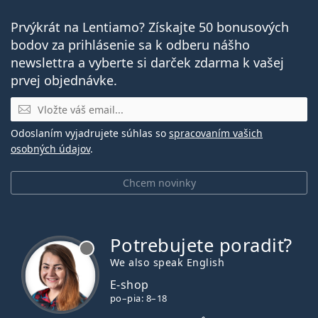
Prvýkrát na Lentiamo? Získajte 50 bonusových
bodov za prihlásenie sa k odberu nášho
newslettra a vyberte si darček zdarma k vašej
prvej objednávke.
E-mail
Odoslaním vyjadrujete súhlas so
spracovaním vašich
osobných údajov
.
Chcem novinky
Potrebujete poradiť?
je offline
We also speak English
E-shop
po–pia: 8–18