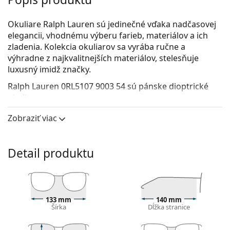
Okuliare Ralph Lauren sú jedinečné vďaka nadčasovej
elegancii, vhodnému výberu farieb, materiálov a ich
zladenia. Kolekcia okuliarov sa vyrába ručne a
výhradne z najkvalitnejších materiálov, stelesňuje
luxusný imidž značky.
Ralph Lauren 0RL5107 9003 54
sú pánske dioptrické
okuliare.
Okuliarové rámy
Zobraziť viac
Čierna farba rámov skvele ladí so studeným
odtieňom pleti a so svetlohnedými, čiernymi alebo
Detail produktu
svetlými blond vlasmi.
Štvorcové rámy sú ideálnou voľbou, ak máte
okrúhly, oválny alebo trojuholníkový typ tváre.
Rám okuliarov je vyrobený z kovu, ktorý dobre drží
tvar a ponúka vysokú pevnosť a unikátny vzhľad.
133 mm
140 mm
Šírka
Dĺžka stranice
Celorámové okuliare sú najbežnejším typom rámov,
skladajú sa z okuliarového stredu a páru straníc.