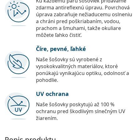
Ku každému páru šošoviek pridávame
zdarma antireflexnú úpravu. Povrchová
úprava zabraňuje nežiaducemu oslneniu
a chráni pred poškriabaním, vodou,
prachom a šmuhami, takže okuliare
môžete ľahko čistiť.
Číre, pevné, ľahké
Naše šošovky sú vyrobené z
vysokokvalitných materiálov, ktoré
ponúkajú vynikajúcu optiku, odolnosť a
pohodlie.
UV ochrana
Naše šošovky poskytujú až 100 %
ochranu pred škodlivým slnečným UV
žiarením.
Popis produktu