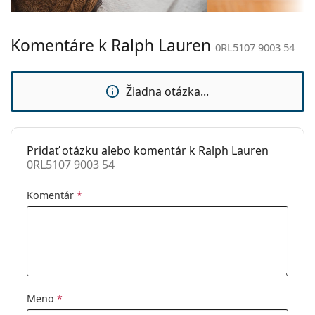
vrecko.
Hmotnosť:
150 g
Ide o zdravotnícku pomôcku. Pred použitím si
Komentáre k Ralph Lauren
Nastaviteľné
Áno
0RL5107 9003 54
prečítajte pokyny.
sedielka:
Príslušenstvo
Žiadna otázka...
Puzdro:
Áno
Čistiaca
Áno
handrička:
Pridať otázku alebo komentár k Ralph Lauren
0RL5107 9003 54
Ostatné
Typ:
Pánske
Komentár
*
Kategória:
Dioptrické okuliare
Značka:
Ralph Lauren
Kód:
0RL5107 9003 54
Meno
*