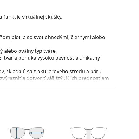
 funkcie virtuálnej skúšky.
ňom pleti a so svetlohnedými, čiernymi alebo
 alebo oválny typ tváre.
ží tvar a ponúka vysokú pevnosť a unikátny
, skladajú sa z okuliarového stredu a páru
razniť a dotvoriť váš štýl. K ich prednostiam
uliarových šošoviek a predovšetkým ich ochrana
všetky typy okuliarových šošoviek, vrátane tých
ície a usadenie okuliarov. Nosové opierky sa
t pri nosení. Nastavenie sedielok by mal vždy
láciou nedošlo k ich poškodeniu alebo