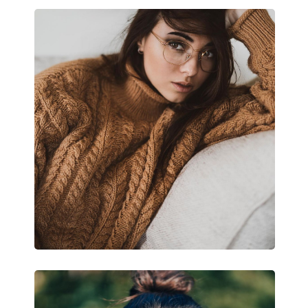
Hmotnosť:
100 g
Nastaviteľné sedielka:
Áno
Príslušenstvo
Puzdro:
Áno
Čistiaca handrička:
Áno
Ostatné
Typ:
Unisex
Kategória:
Dioptrické okuliar
Značka:
Ray-Ban
Kód:
0RX6355 2994 50