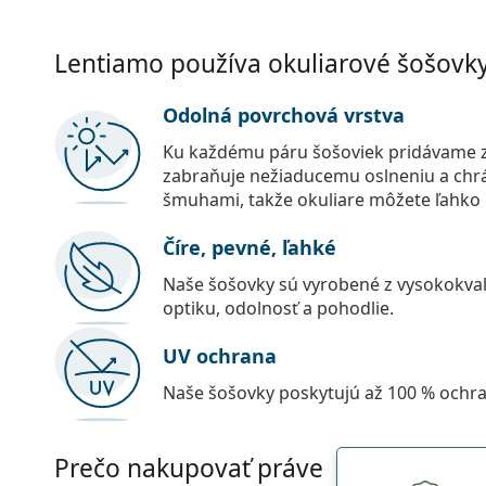
Lentiamo používa okuliarové šošovky 
Odolná povrchová vrstva
Ku každému páru šošoviek pridávame z
zabraňuje nežiaducemu oslneniu a chr
šmuhami, takže okuliare môžete ľahko č
Číre, pevné, ľahké
Naše šošovky sú vyrobené z vysokokval
optiku, odolnosť a pohodlie.
UV ochrana
Naše šošovky poskytujú až 100 % ochr
Prečo nakupovať práve