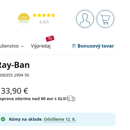
Navigačný panel
Hodnotenia
ste prihlásení
Nákupný ko
4,9
/5
lušenstvo
výpredaj
Bonusový tovar
Ray-Ban
RX6355 2994 50
133,90 €
oprava zdarma nad 60 eur s GLS!
Rámy na sklade.
Odošleme
12. 8.