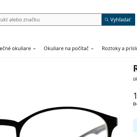
Vyhľadať
ečné okuliare
Okuliare na počítač
Roztoky a prís
0
D
50
20
145
145 mm