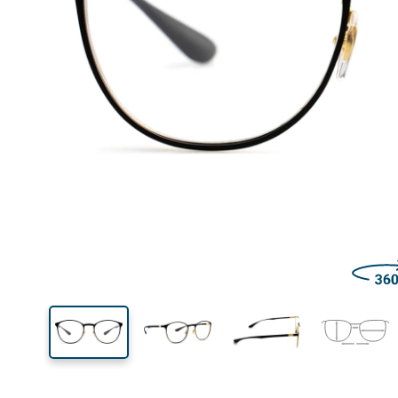
Šírka
Šírk
očnic
42 mm
50 mm
Výška očnice
Šírka očnice