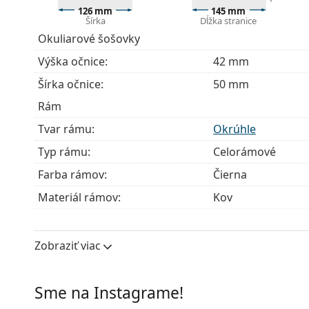
126 mm
145 mm
Okuliare dodávame s originálnym puzdrom. Farba 
Šírka
Dĺžka stranice
Handrička, ktorá je súčasťou balenia, je ideálna na
Okuliarové šošovky
modely môžu namiesto handričky obsahovať texti
Výška očnice:
42 mm
Ide o zdravotnícku pomôcku. Pred použitím si prečít
Šírka očnice:
50 mm
Rám
Tvar rámu:
Okrúhle
Typ rámu:
Celorámové
Farba rámov:
Čierna
Materiál rámov:
Kov
Veľkosť:
S
Šírka:
126 mm
Zobraziť viac
Dĺžka stranice:
145 mm
Šírka mostíka:
20 mm
Sme na Instagrame!