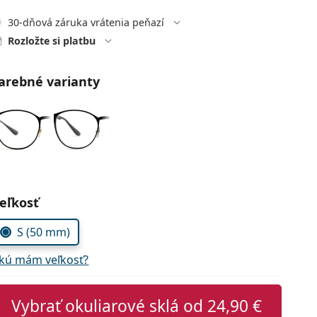
30-dňová záruka vrátenia peňazí
Rozložte si platbu
arebné varianty
voľte parametre
eľkosť
S (50 mm)
kú mám veľkosť?
Vybrať okuliarové sklá od
24,90 €