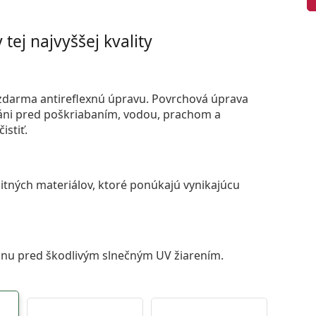
tej najvyššej kvality
darma antireflexnú úpravu. Povrchová úprava
áni pred poškriabaním, vodou, prachom a
istiť.
itných materiálov, ktoré ponúkajú vynikajúcu
anu pred škodlivým slnečným UV žiarením.