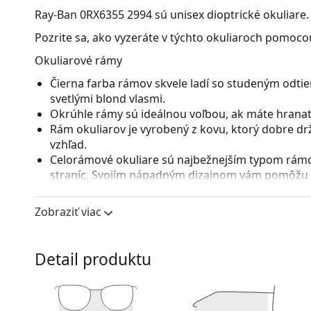
Ray-Ban 0RX6355 2994
sú unisex dioptrické okuliare.
Pozrite sa, ako vyzeráte v týchto okuliaroch pomocou
Okuliarové rámy
Čierna farba rámov skvele ladí so studeným odtie
svetlými blond vlasmi.
Okrúhle rámy sú ideálnou voľbou, ak máte hranatý
Rám okuliarov je vyrobený z kovu, ktorý dobre dr
vzhľad.
Celorámové okuliare sú najbežnejším typom rámov
straníc. Svojím nápadným dizajnom vám pomôžu zvý
patrí pevnosť, odolnosť, spoľahlivé uchytenie ok
pred poškodením. Tento druh rámu je vhodný pre 
Zobraziť viac
s vyššou optickou mohutnosťou.
Nastaviteľné sedielka umožňujú jemnú úpravu poz
prispôsobia tvaru nosa a zaistia tak väčší komfor
Detail produktu
vykonávať skúsený optik, aby neodbornou manipu
zlomeniu.
Príslušenstvo