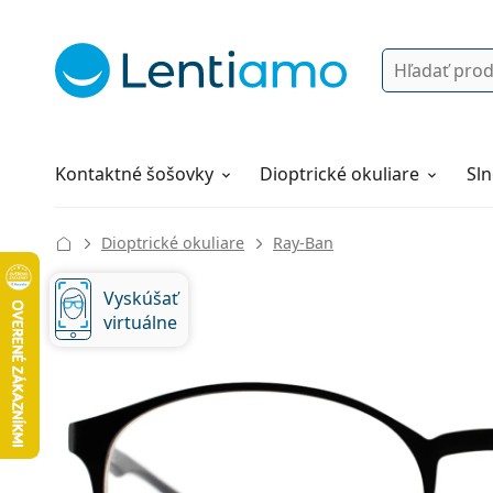
Vyhľadávanie
Prihlásenie
Navigácia webu
Roztoky
Všetko o nákupe
Kontaktné šošovky
Dioptrické okuliare
Sln
Dioptrické okuliare
Ray-Ban
Vyskúšať
virtuálne
126 mm