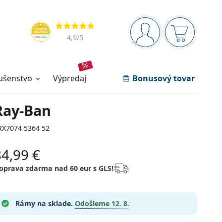
Navigačný panel
Hodnotenia
ste prihlásení
Nákupný ko
4,9
/5
lušenstvo
výpredaj
Bonusový tovar
Ray-Ban
RX7074 5364 52
84,99 €
oprava zdarma nad 60 eur s GLS!
Rámy na sklade.
Odošleme
12. 8.