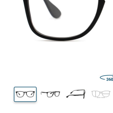
Šírka
Šírk
očnic
41 mm
52 mm
Výška očnice
Šírka očnice