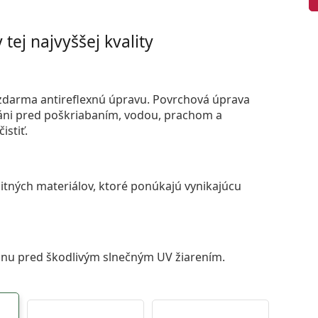
tej najvyššej kvality
darma antireflexnú úpravu. Povrchová úprava
áni pred poškriabaním, vodou, prachom a
istiť.
itných materiálov, ktoré ponúkajú vynikajúcu
anu pred škodlivým slnečným UV žiarením.