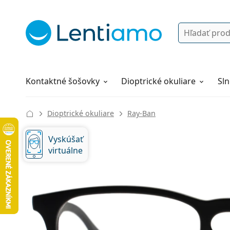
Vyhľadávanie
Prihlásenie
Navigácia webu
Roztoky
Všetko o nákupe
Kontaktné šošovky
Dioptrické okuliare
Sln
Dioptrické okuliare
Ray-Ban
Vyskúšať
virtuálne
132 mm