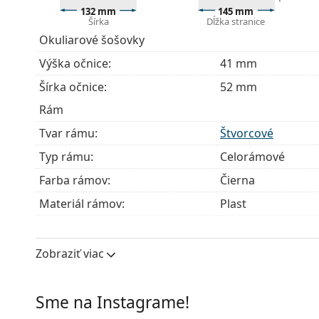
Ide o zdravotnícku pomôcku. Pred použitím si prečít
132 mm
145 mm
Šírka
Dĺžka stranice
Okuliarové šošovky
Výška očnice:
41 mm
Šírka očnice:
52 mm
Rám
Tvar rámu:
Štvorcové
Typ rámu:
Celorámové
Farba rámov:
Čierna
Materiál rámov:
Plast
Veľkosť:
M
Šírka:
132 mm
Zobraziť viac
Dĺžka stranice:
145 mm
Šírka mostíka:
18 mm
Sme na Instagrame!