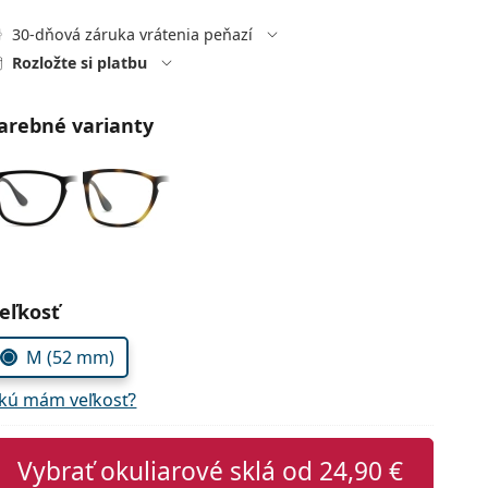
30-dňová záruka vrátenia peňazí
Rozložte si platbu
arebné varianty
voľte parametre
eľkosť
M (52 mm)
kú mám veľkosť?
Vybrať okuliarové sklá od
24,90 €