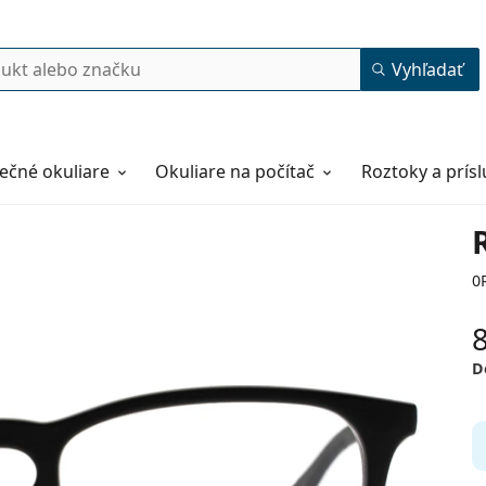
Vyhľadať
ečné okuliare
Okuliare na počítač
Roztoky a prís
0
D
52
18
145
145 mm