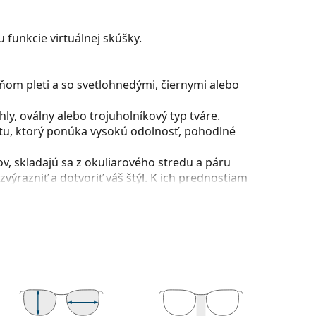
 funkcie virtuálnej skúšky.
ňom pleti a so svetlohnedými, čiernymi alebo
y, oválny alebo trojuholníkový typ tváre.
stu, ktorý ponúka vysokú odolnosť, pohodlné
, skladajú sa z okuliarového stredu a páru
razniť a dotvoriť váš štýl. K ich prednostiam
uliarových šošoviek a predovšetkým ich ochrana
všetky typy okuliarových šošoviek, vrátane tých
puzdra a jeho vyhotovenie sa môžu líšiť.
 čistenie a starostlivosť o okuliare. Niektoré
lné vrecko.