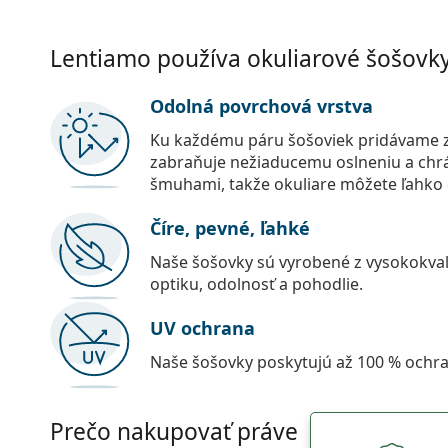
Lentiamo používa okuliarové šošovky 
Odolná povrchová vrstva
Ku každému páru šošoviek pridávame z
zabraňuje nežiaducemu oslneniu a chr
šmuhami, takže okuliare môžete ľahko č
Číre, pevné, ľahké
Naše šošovky sú vyrobené z vysokokval
optiku, odolnosť a pohodlie.
UV ochrana
Naše šošovky poskytujú až 100 % ochr
Prečo nakupovať práve