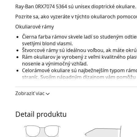
Ray-Ban 0RX7074 5364
sú unisex dioptrické okuliare.
Pozrite sa, ako vyzeráte v týchto okuliaroch pomocou
Okuliarové rámy
Čierna farba rámov skvele ladí so studeným odtie
svetlými blond vlasmi.
Štvorcové rámy sú ideálnou voľbou, ak máte okrúhl
Rám okuliarov je vyrobený z veľmi kvalitného pla
nosenie a výnimočný vzhľad.
Celorámové okuliare sú najbežnejším typom rámov
straníc. Svojím nápadným dizajnom vám pomôžu zvý
patrí pevnosť, odolnosť, spoľahlivé uchytenie ok
pred poškodením. Tento druh rámu je vhodný pre 
Zobraziť viac
s vyššou optickou mohutnosťou.
Príslušenstvo
Detail produktu
Okuliare dodávame s originálnym puzdrom. Farba 
Handrička, ktorá je súčasťou balenia, je ideálna na
modely môžu namiesto handričky obsahovať texti