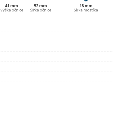
ajte pokyny.
41 mm
52 mm
18 mm
Výška očnice
Šírka očnice
Šírka mostíka