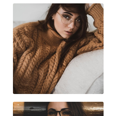
Hmotnosť:
160 g
Nastaviteľné sedielka:
Nie
Príslušenstvo
Puzdro:
Áno
Čistiaca handrička:
Áno
Ostatné
Typ:
Unisex
Kategória:
Dioptrické okuliar
Značka:
Ray-Ban
Kód:
0RX7074 5364 52