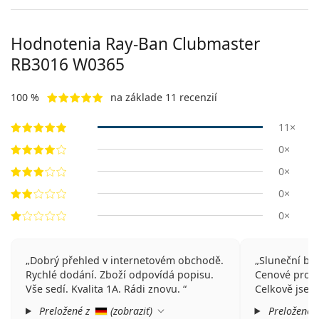
Hodnotenia Ray-Ban Clubmaster
RB3016 W0365
100 %
na základe 11 recenzií
11×
0×
0×
0×
0×
Dobrý přehled v internetovém obchodě.
Sluneční brý
Rychlé dodání. Zboží odpovídá popisu.
Cenové prove
Vše sedí. Kvalita 1A. Rádi znovu.
Celkově jsem
Preložené z
(
zobraziť
)
Preložené 