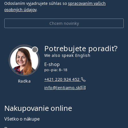
Odoslaním vyjadrujete súhlas so
spracovaním vašich
osobných údajov
.
Chcem novinky
Potrebujete poradiť?
je offline
We also speak English
E-shop
po–pia: 8–18
+421 220 924 452
Radka
info@lentiamo.sk
Nakupovanie online
Všetko o nákupe