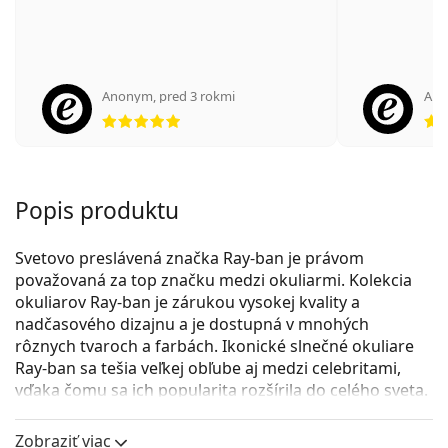
Anonym
,
pred 3 rokmi
An
hodnotenie 5 z 5
Popis produktu
Svetovo preslávená značka Ray-ban je právom
považovaná za top značku medzi okuliarmi. Kolekcia
okuliarov Ray-ban je zárukou vysokej kvality a
nadčasového dizajnu a je dostupná v mnohých
rôznych tvaroch a farbách. Ikonické slnečné okuliare
Ray-ban sa tešia veľkej obľube aj medzi celebritami,
vďaka čomu sa ich popularita rozšírila do celého sveta.
Ray-Ban Clubmaster RB3016 W0365
sú unisex slnečné
Zobraziť viac
okuliare.