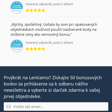
Overený zákazník, pred 2 dňami
hodnotenie 5 z 5
Rýchly, spoľahlivý. Uvítala by som pri opakovaných
objednávkach možnosť použiť nazbierané body na
zníženie ceny ako vernostný bonus.
Overený zákazník, pred 2 dňami
hodnotenie 5 z 5
Prvýkrát na Lentiamo? Získajte 50 bonusových
bodov za prihlásenie sa k odberu nášho
newslettra a vyberte si darček zdarma k vašej
prvej objednávke.
E-mail