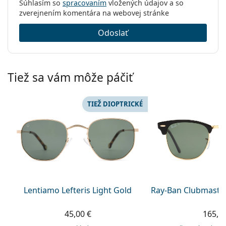
Súhlasím so
spracovaním
vložených údajov a so
zverejnením komentára na webovej stránke
Odoslať
Tiež sa vám môže páčiť
TIEŽ DIOPTRICKÉ
Lentiamo Lefteris Light Gold
Ray-Ban Clubmaste
45,00 €
165,9