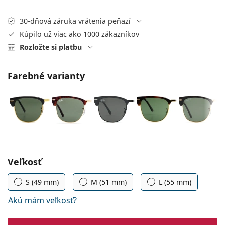
Persol
30-dňová záruka vrátenia peňazí
Prada
Kúpilo už viac ako 1000 zákazníkov
Všetky značky
Rozložte si platbu
Farebné varianty
Zvoľte parametre
Veľkosť
S (49 mm)
M (51 mm)
L (55 mm)
Akú mám veľkosť?