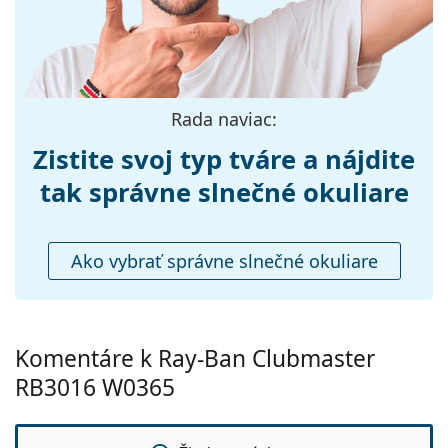
čistenie a starostlivosť o okuliare. Niektoré modely
Použitie:
Móda
môžu namiesto handričky obsahovať textilné
vrecko.
Dostupné s
Nie
dioptrickými
Preskúmajte celú ponuku
slnečných okuliarov
a
šošovkami:
objavte štýlové rámy od obľúbených značiek.
Rada naviac:
Zistite svoj typ tváre a nájdite
tak správne slnečné okuliare
Ako vybrať správne slnečné okuliare
Komentáre k Ray-Ban Clubmaster
RB3016 W0365