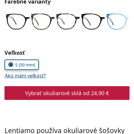
Farebné varianty
Persol
Prada
Všetky značky
Zvoľte parametre
Veľkosť
S (50 mm)
Akú mám veľkosť?
Vybrať okuliarové sklá od
24,90 €
Lentiamo používa okuliarové šošovky