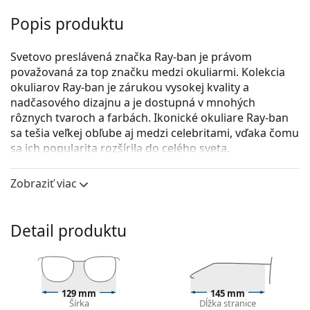
Popis produktu
Svetovo preslávená značka Ray-ban je právom
považovaná za top značku medzi okuliarmi. Kolekcia
okuliarov Ray-ban je zárukou vysokej kvality a
nadčasového dizajnu a je dostupná v mnohých
rôznych tvaroch a farbách. Ikonické okuliare Ray-ban
sa tešia veľkej obľube aj medzi celebritami, vďaka čomu
sa ich popularita rozšírila do celého sveta.
Ray-Ban Elliot 0RX5397 2000
sú unisex dioptrické
Zobraziť viac
okuliare.
Okuliarové rámy
Detail produktu
Čierna farba rámov skvele ladí so studeným
odtieňom pleti a so svetlohnedými, čiernymi alebo
svetlými blond vlasmi.
Štvorcové rámy sú ideálnou voľbou, ak máte
okrúhly, oválny alebo trojuholníkový typ tváre.
129 mm
145 mm
Šírka
Dĺžka stranice
Rám okuliarov je vyrobený z acetátu, ktorý je