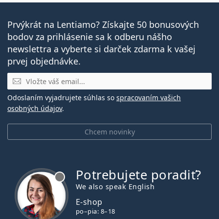
Prvýkrát na Lentiamo? Získajte 50 bonusových
bodov za prihlásenie sa k odberu nášho
newslettra a vyberte si darček zdarma k vašej
prvej objednávke.
E-mail
Odoslaním vyjadrujete súhlas so
spracovaním vašich
osobných údajov
.
Chcem novinky
Potrebujete poradiť?
je offline
We also speak English
E-shop
po–pia: 8–18