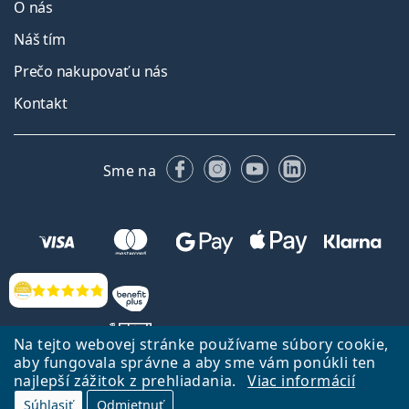
O nás
Náš tím
Prečo nakupovať u nás
Kontakt
Facebooku
Instagrame
YouTube
LinkedIn
Sme na
Hodnotenia
Na tejto webovej stránke používame súbory cookie,
aby fungovala správne a aby sme vám ponúkli ten
najlepší zážitok z prehliadania.
Viac informácií
Späť na Úvodnu stránku
Prejsť hore
Súhlasiť
Odmietnuť