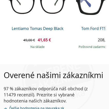
Lentiamo Tomas Deep Black
Tom Ford FT56
41,65 €
208,9
49,00 €
na sklade
Poštovné zadarmo
Overené našimi zákazníkmi
97 % zákazníkov odporúča náš obchod (z
11479 recenzií). Prezrite si vybrané
hodnotenia našich zákazníkov.
Ďalšie hodnotenia na Heureka.sk