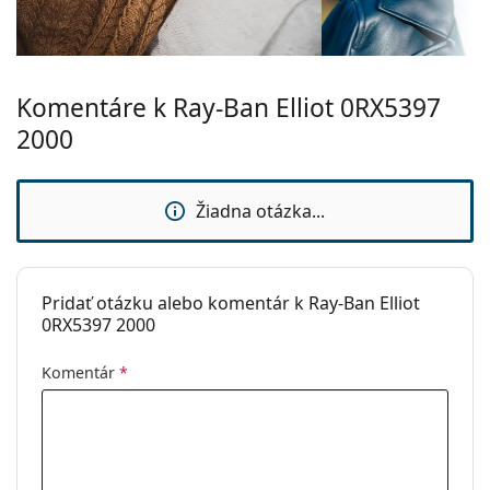
Šírka mostíka:
19 mm
Hmotnosť:
175 g
Komentáre k Ray-Ban Elliot 0RX5397
Nastaviteľné
Nie
sedielka:
2000
Flexi pánt:
Nie
Príslušenstvo
Žiadna otázka...
Puzdro:
Áno
Čistiaca
Áno
handrička:
Pridať otázku alebo komentár k Ray-Ban Elliot
0RX5397 2000
Ostatné
Typ:
Unisex
Komentár
*
Kategória:
Dioptrické okuliare
Značka:
Ray-Ban
Kód:
0RX5397 2000 50