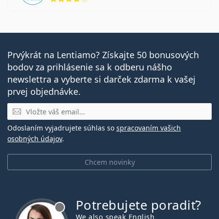
Prvýkrát na Lentiamo? Získajte 50 bonusových
bodov za prihlásenie sa k odberu nášho
newslettra a vyberte si darček zdarma k vašej
prvej objednávke.
E-mail
Odoslaním vyjadrujete súhlas so
spracovaním vašich
osobných údajov
.
Chcem novinky
Potrebujete poradiť?
je offline
We also speak English