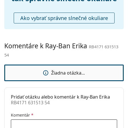
Príslušenstvo
Puzdro:
Áno
Ako vybrať správne slnečné okuliare
Čistiaca
Áno
handrička:
Ostatné
Komentáre k Ray-Ban Erika
Typ:
Dámske
RB4171 631513
54
Kategória:
Slnečné okuliare
Značka:
Ray-Ban
Žiadna otázka...
Použitie:
Móda
Kód:
RB4171 631513 54
Pridať otázku alebo komentár k Ray-Ban Erika
RB4171 631513 54
Komentár
*