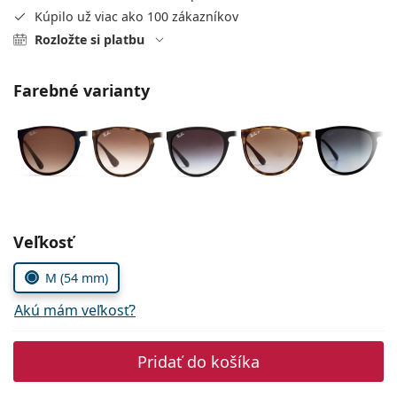
Persol
Kúpilo už viac ako 100 zákazníkov
Rozložte si platbu
Prada
Všetky značky
Farebné varianty
Zvoľte parametre
Veľkosť
M (54 mm)
Akú mám veľkosť?
Pridať do košíka