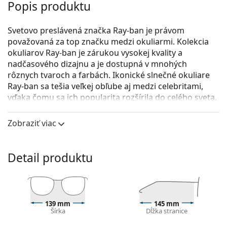
Popis produktu
Svetovo preslávená značka Ray-ban je právom
považovaná za top značku medzi okuliarmi. Kolekcia
okuliarov Ray-ban je zárukou vysokej kvality a
nadčasového dizajnu a je dostupná v mnohých
rôznych tvaroch a farbách. Ikonické slnečné okuliare
Ray-ban sa tešia veľkej obľube aj medzi celebritami,
vďaka čomu sa ich popularita rozšírila do celého sveta.
Kolekcia Erika je klasická, ale unikátna.
Zobraziť viac
Ray-Ban Erika RB4171 631513 54
sú dámske slnečné
okuliare.
Detail produktu
Pozrite sa, ako vyzeráte v týchto slnečných okuliaroch
pomocou funkcie virtuálnej skúšky.
Rám okuliarov
Hnedá farba rámov skvele ladí s teplým odtieňom
139 mm
145 mm
Šírka
Dĺžka stranice
pleti a so svetlohnedými, čiernymi alebo tmavými
blond vlasmi.