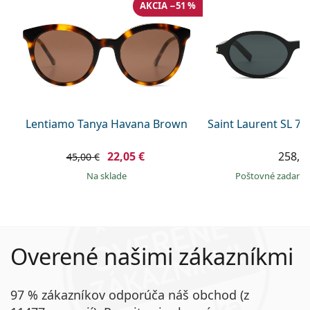
AKCIA −51 %
Lentiamo Tanya Havana Brown
Saint Laurent SL 7
22,05 €
258,9
45,00 €
na sklade
Poštovné zadar
Overené našimi zákazníkmi
97 % zákazníkov odporúča náš obchod (z