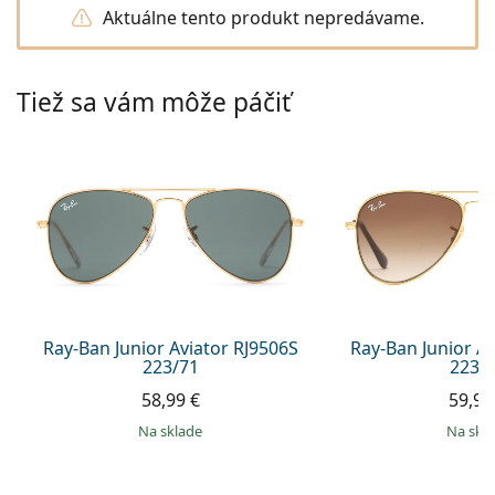
Persol
Aktuálne tento produkt nepredávame.
Prada
Tiež sa vám môže páčiť
Všetky značky
Ray-Ban Junior Aviator RJ9506S
Ray-Ban Junior A
223/71
223/
58,99 €
59,99
na sklade
na skl