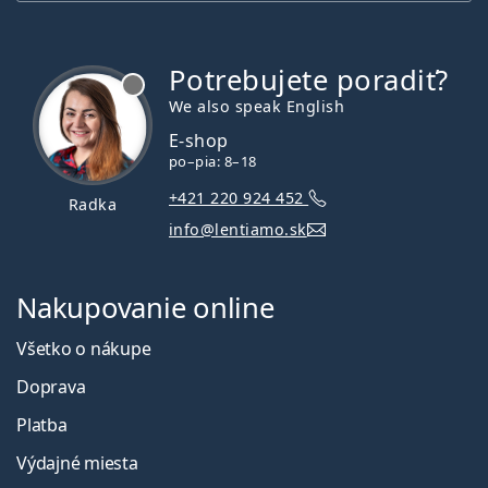
Potrebujete poradiť?
je offline
We also speak English
E-shop
po–pia: 8–18
+421 220 924 452
Radka
info@lentiamo.sk
Nakupovanie online
Všetko o nákupe
Doprava
Platba
Výdajné miesta