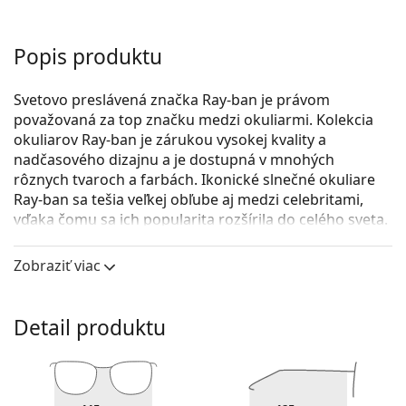
Popis produktu
Svetovo preslávená značka Ray-ban je právom
považovaná za top značku medzi okuliarmi. Kolekcia
okuliarov Ray-ban je zárukou vysokej kvality a
nadčasového dizajnu a je dostupná v mnohých
rôznych tvaroch a farbách. Ikonické slnečné okuliare
Ray-ban sa tešia veľkej obľube aj medzi celebritami,
vďaka čomu sa ich popularita rozšírila do celého sveta.
Ray-Ban Junior Aviator RJ9506S 262/30 52
sú detské
Zobraziť viac
slnečné okuliare.
Pozrite sa, ako vyzeráte v týchto slnečných okuliaroch
pomocou funkcie virtuálnej skúšky.
Detail produktu
Rám okuliarov
Fialová farba rámov skvele ladí so studeným
odtieňom pleti a s čiernymi, sivými, bielymi alebo