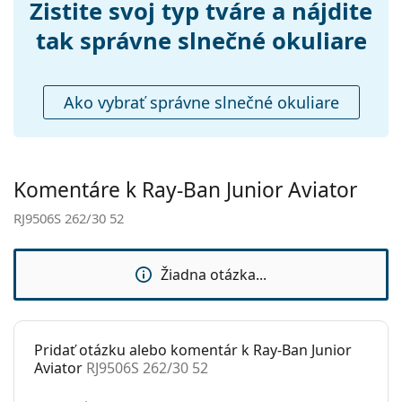
Príslušenstvo
Zistite svoj typ tváre a nájdite
Puzdro:
Nie
tak správne slnečné okuliare
Čistiaca
Nie
handrička:
Ako vybrať správne slnečné okuliare
Ostatné
Typ:
Detské
Kategória:
Slnečné okuliare
Komentáre k Ray-Ban Junior Aviator
Značka:
Ray-Ban
RJ9506S 262/30 52
Použitie:
Móda
Kód:
RJ9506S 262/30 52
Žiadna otázka...
Pridať otázku alebo komentár k Ray-Ban Junior
Aviator
RJ9506S 262/30 52