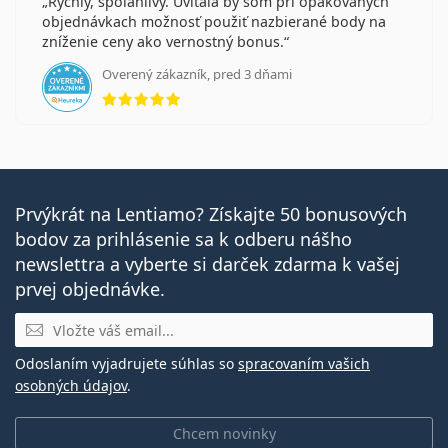
Rýchly, spoľahlivý. Uvítala by som pri opakovaných
objednávkach možnosť použiť nazbierané body na
zníženie ceny ako vernostný bonus.
Overený zákazník, pred 3 dňami
hodnotenie 5 z 5
Prvýkrát na Lentiamo? Získajte 50 bonusových
bodov za prihlásenie sa k odberu nášho
newslettra a vyberte si darček zdarma k vašej
prvej objednávke.
E-mail
Odoslaním vyjadrujete súhlas so
spracovaním vašich
osobných údajov
.
Chcem novinky