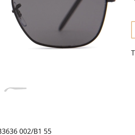
Dĺžka stranice
a
Šírka
Dĺžka
e
mostíka
stranice
15 mm
Šírka mostíka
T
B3636 002/B1 55