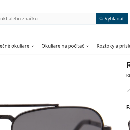
Vyhľadať
ečné okuliare
Okuliare na počítač
Roztoky a prís
R
F
55
15
135
135 mm