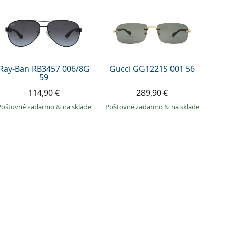
Ray-Ban RB3457 006/8G
Gucci GG1221S 001 56
59
114,90 €
289,90 €
Poštovné zadarmo
&
na sklade
Poštovné zadarmo
&
na sklade