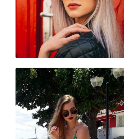
Použitie:
Móda
Kód:
RB3636 002/B1 55
Dostupné s dioptrickými
Nie
šošovkami: