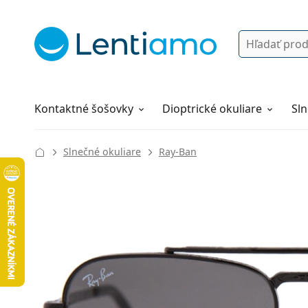
Vyhľadávanie
Prihlásenie
Navigácia webu
Roztoky
Všetko o nákupe
Kontaktné šošovky
Dioptrické okuliare
Sln
Slnečné okuliare
Ray-Ban
131 mm