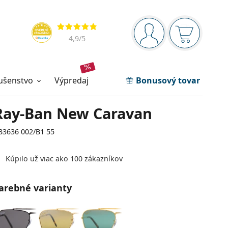
Navigačný panel
Hodnotenia
ste prihlásení
Nákupný ko
4,9
/5
lušenstvo
výpredaj
Bonusový tovar
Ray-Ban New Caravan
B3636 002/B1 55
Kúpilo už viac ako 100 zákazníkov
arebné varianty