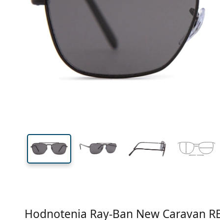
Šírka
Šírk
očnic
41 mm
55 mm
Výška očnice
Šírka očnice
Hodnotenia Ray-Ban New Caravan
R