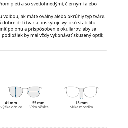
ňom pleti a so svetlohnedými, čiernymi alebo
u voľbou, ak máte oválny alebo okrúhly typ tváre.
dobre drží tvar a poskytuje vysokú stabilitu.
iť polohu a prispôsobenie okuliarov, aby sa
 podložiek by mal vždy vykonávať skúsený optik,
ú skvelá pre oči, pretože neovplyvňujú kontrast ani
 vyrobené z kvalitného minerálneho skla,
ť proti poškriabaniu. Minerálne sklo tiež
dzi ostatnými materiálmi používanými pri výrobe
škodlivým slnečným žiarením. Šošovky okuliarov
41 mm
55 mm
15 mm
svetla 8 – 18%) – tmavý filter vhodný pre
Výška očnice
Šírka očnice
Šírka mostíka
.