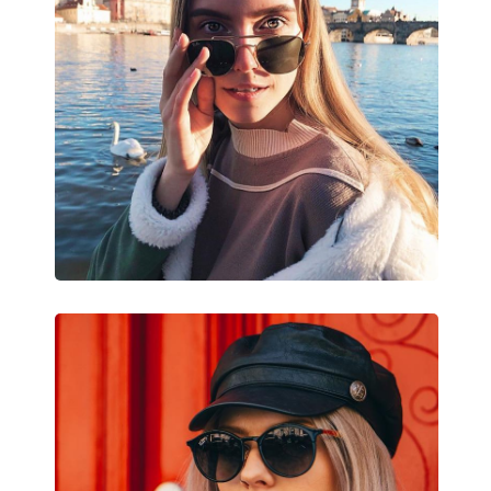
Veľkosť:
M
Šírka:
131 mm
Dĺžka stranice:
135 mm
Šírka mostíka:
15 mm
Hmotnosť:
176 g
Nastaviteľné sedielka:
Áno
Flexi pánt:
Nie
Príslušenstvo
Puzdro:
Áno
Čistiaca handrička:
Áno
Ostatné
Typ:
Unisex
Kategória:
Slnečné okuliare
Značka:
Ray-Ban