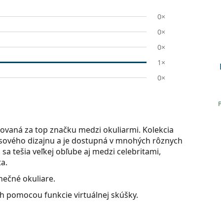
0×
0×
0×
1×
0×
ovaná za top značku medzi okuliarmi. Kolekcia
časového dizajnu a je dostupná v mnohých rôznych
sa tešia veľkej obľube aj medzi celebritami,
a.
nečné okuliare.
ch pomocou funkcie virtuálnej skúšky.