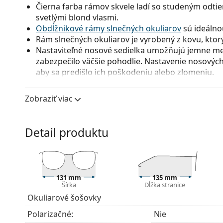
Čierna farba rámov skvele ladí so studeným odtie
svetlými blond vlasmi.
Obdĺžnikové rámy slnečných okuliarov
sú ideálno
Rám slnečných okuliarov je vyrobený z kovu, ktorý 
Nastaviteľné nosové sedielka umožňujú jemne men
zabezpečilo väčšie pohodlie. Nastavenie nosových
aby sa predišlo ich poškodeniu alebo zlomeniu.
Okuliarové šošovky
Zobraziť viac
Sivé sklá okuliarov zmierňujú intenzitu svetla a s
neskresľujú farby.
Okuliarové šošovky týchto slnečných okuliarov sú
Detail produktu
ktorého nespornou výhodou je mimoriadna odolnos
vyniká najlepšími zobrazovacími vlastnosťami me
okuliarových šošoviek.
Okuliare s UV 400 poskytujú 100 % ochranu pred 
131 mm
135 mm
obsahujú slnečný filter kategórie 3 (priepustnosť 
Šírka
Dĺžka stranice
intenzívne slnečné žiarenie na pláži alebo v meste
Okuliarové šošovky
Príslušenstvo
Polarizačné:
Nie