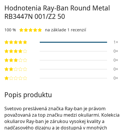
Hodnotenia Ray-Ban Round Metal
RB3447N 001/Z2 50
100 %
na základe 1 recenzií
1×
0×
0×
0×
0×
Popis produktu
Svetovo preslávená značka Ray-ban je právom
považovaná za top značku medzi okuliarmi. Kolekcia
okuliarov Ray-ban je zárukou vysokej kvality a
nadčasového dizajnu a je dostupná v mnohých