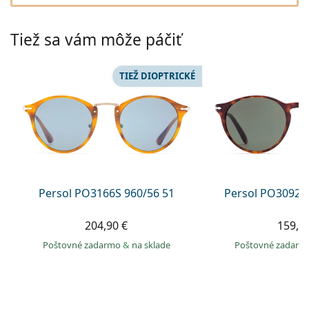
Gucci
Všetky roztoky
je onli
Všetky značky
Persol
Tiež sa vám môže páčiť
Prada
TIEŽ DIOPTRICKÉ
Všetky značky
Persol PO3166S 960/56 51
Persol PO3092S
204,90 €
159,9
Poštovné zadarmo
&
na sklade
Poštovné zadar