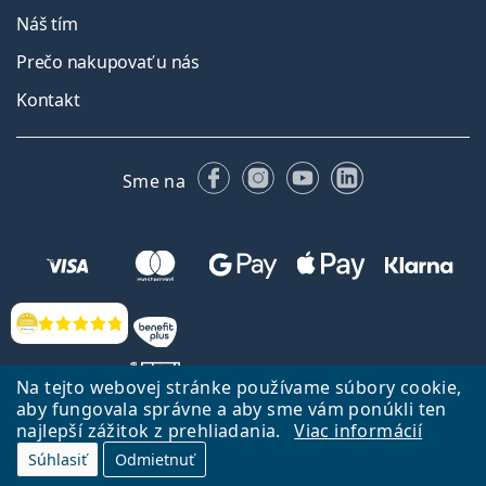
Náš tím
Prečo nakupovať u nás
Kontakt
Facebooku
Instagrame
YouTube
LinkedIn
Sme na
Hodnotenia
Na tejto webovej stránke používame súbory cookie,
aby fungovala správne a aby sme vám ponúkli ten
najlepší zážitok z prehliadania.
Viac informácií
Späť na Úvodnu stránku
Prejsť hore
Súhlasiť
Odmietnuť