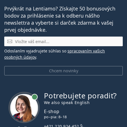
Prvýkrát na Lentiamo? Získajte 50 bonusových
bodov za prihlásenie sa k odberu nášho
newslettra a vyberte si darček zdarma k vašej
prvej objednávke.
E-mail
Odoslaním vyjadrujete súhlas so
spracovaním vašich
osobných údajov
.
Chcem novinky
Potrebujete poradiť?
je online
We also speak English
E-shop
po–pia: 8–18
+421 220 924 452