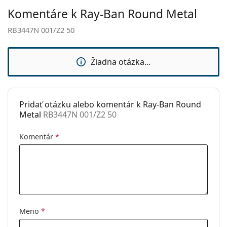
Typ:
Pánske
Komentáre k Ray-Ban Round Metal
Kategória:
Slnečné okuliare
RB3447N 001/Z2 50
Značka:
Ray-Ban
Použitie:
Móda
Žiadna otázka...
Kód:
RB3447N 001/Z2 50
Dostupné s
Nie
dioptrickými
Pridať otázku alebo komentár k Ray-Ban Round
šošovkami:
Metal
RB3447N 001/Z2 50
Komentár
*
Meno
*