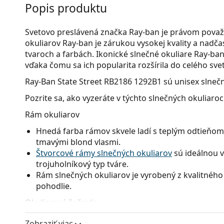
Popis produktu
Svetovo preslávená značka Ray-ban je právom považ
okuliarov Ray-ban je zárukou vysokej kvality a nad
tvaroch a farbách. Ikonické slnečné okuliare Ray-ban 
vďaka čomu sa ich popularita rozšírila do celého svet
Ray-Ban State Street RB2186 1292B1
sú unisex slnečn
Pozrite sa, ako vyzeráte v týchto slnečných okuliaro
Rám okuliarov
Hnedá farba rámov skvele ladí s teplým odtieňom 
tmavými blond vlasmi.
Štvorcové rámy slnečných okuliarov
sú ideálnou v
trojuholníkový typ tváre.
Rám slnečných okuliarov je vyrobený z kvalitného 
pohodlie.
Okuliarové šošovky
Sivé sklá okuliarov zmierňujú intenzitu svetla a s
Zobraziť viac