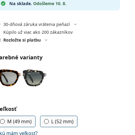
Na sklade.
Odošleme 10. 8.
30-dňová záruka vrátenia peňazí
Kúpilo už viac ako 200 zákazníkov
Rozložte si platbu
arebné varianty
voľte parametre
eľkosť
M (49 mm)
L (52 mm)
kú mám veľkosť?