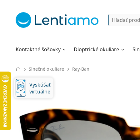
Vyhľadávanie
Prihlásenie
Navigácia webu
Roztoky
Všetko o nákupe
Kontaktné šošovky
Dioptrické okuliare
Sln
Slnečné okuliare
Ray-Ban
Vyskúšať
virtuálne