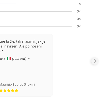
1×
0×
0×
0×
né brýle, tak masivní, jak je
el navržen. Ale po nošení
.
né z
(
zobraziť
)
Maurizio B.
,
pred 5 rokmi
hodnotenie 5 z 5