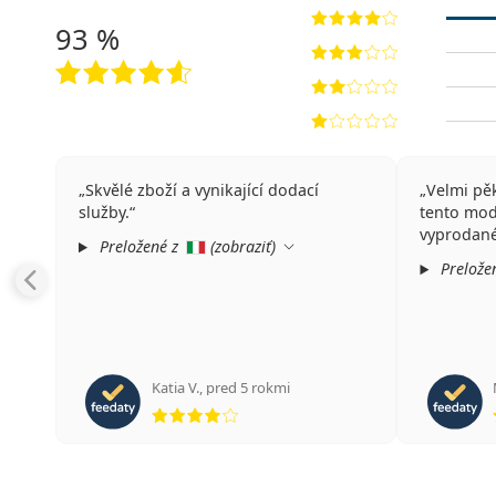
93 %
Skvělé zboží a vynikající dodací
Velmi pěk
služby.
tento mod
vyprodané
Preložené z
(
zobraziť
)
Prelože
Katia V.
,
pred 5 rokmi
hodnotenie 4 z 5