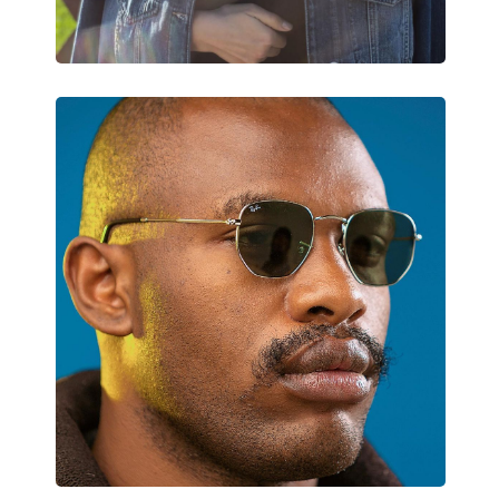
Dostupné s dioptrickými
Nie
šošovkami: