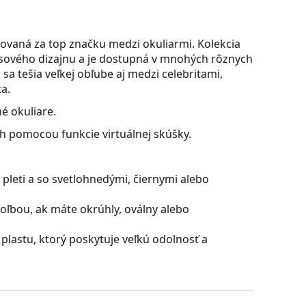
ovaná za top značku medzi okuliarmi. Kolekcia
časového dizajnu a je dostupná v mnohých rôznych
sa tešia veľkej obľube aj medzi celebritami,
a.
é okuliare.
ch pomocou funkcie virtuálnej skúšky.
pleti a so svetlohnedými, čiernymi alebo
oľbou, ak máte okrúhly, oválny alebo
plastu, ktorý poskytuje veľkú odolnosť a
ú skvelá pre oči, pretože neovplyvňujú kontrast ani