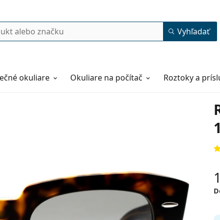
Vyhľadať
ečné okuliare
Okuliare na počítač
Roztoky a prís
D