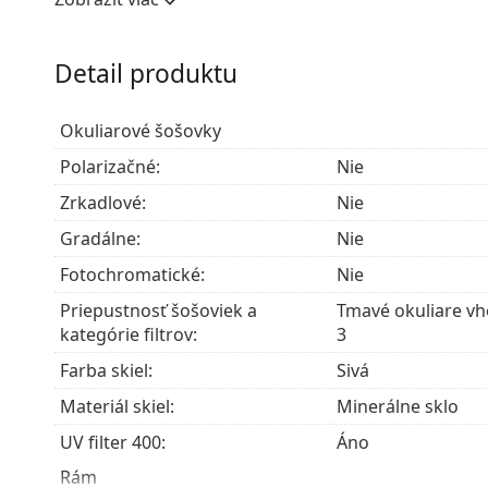
neskresľujú farby.
Okuliarové šošovky týchto slnečných okuliarov sú
ktorého nespornou výhodou je mimoriadna odolnos
Detail produktu
vyniká najlepšími zobrazovacími vlastnosťami me
okuliarových šošoviek.
Okuliarové šošovky
Okuliare s UV 400 poskytujú 100 % ochranu pred 
obsahujú slnečný filter kategórie 3 (priepustnosť 
Polarizačné:
Nie
intenzívne slnečné žiarenie na pláži alebo v meste
Zrkadlové:
Nie
Príslušenstvo
Gradálne:
Nie
Okuliare dodávame s originálnym puzdrom. Farba 
Fotochromatické:
Nie
Handrička, ktorá je súčasťou balenia, je ideálna na
modely môžu namiesto handričky obsahovať texti
Priepustnosť šošoviek a
Tmavé okuliare vho
kategórie filtrov:
3
Preskúmajte celú ponuku
slnečných okuliarov
a obja
Farba skiel:
Sivá
Materiál skiel:
Minerálne sklo
UV filter 400:
Áno
Rám