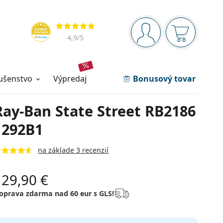
Navigačný panel
Hodnotenia
ste prihlásení
Nákupný ko
4,9
/5
lušenstvo
výpredaj
Bonusový tovar
Ray-Ban State Street RB2186
1292B1
na základe 3 recenzií
129,90 €
oprava zdarma nad 60 eur s GLS!