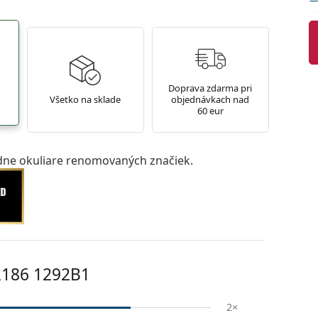
Doprava zdarma pri
Všetko na sklade
objednávkach nad
60 eur
ne okuliare renomovaných značiek.
2186 1292B1
2×