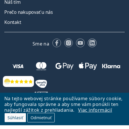
Náš tím
Prečo nakupovať u nás
Kontakt
Facebooku
Instagrame
YouTube
LinkedIn
Sme na
Hodnotenia
Na tejto webovej stránke používame súbory cookie,
aby fungovala správne a aby sme vám ponúkli ten
najlepší zážitok z prehliadania.
Viac informácií
Späť na Úvodnu stránku
Prejsť hore
Súhlasiť
Odmietnuť
Lentiamo.sk vlastní a prevádzkuje spoločnosť Lentiamo s.r.o., Česká