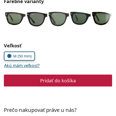
Farebné varianty
Persol
Prada
Všetky značky
Zvoľte parametre
Veľkosť
M (50 mm)
Akú mám veľkosť?
Pridať do košíka
Prečo nakupovať práve u nás?