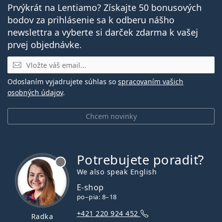
Prvýkrát na Lentiamo? Získajte 50 bonusových
bodov za prihlásenie sa k odberu nášho
newslettra a vyberte si darček zdarma k vašej
prvej objednávke.
E-mail
Odoslaním vyjadrujete súhlas so
spracovaním vašich
osobných údajov
.
Chcem novinky
Potrebujete poradiť?
je offline
We also speak English
E-shop
po–pia: 8–18
+421 220 924 452
Radka