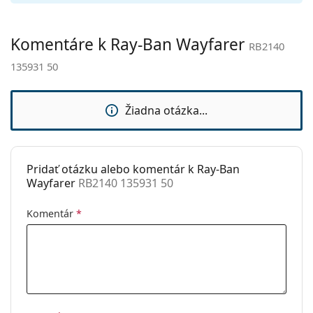
Ostatné
Typ:
Unisex
Komentáre k Ray-Ban Wayfarer
RB2140
Kategória:
Slnečné okuliare
135931 50
Značka:
Ray-Ban
Použitie:
Móda
Žiadna otázka...
Kód:
RB2140 135931 50
Dostupné s
Nie
dioptrickými
Pridať otázku alebo komentár k Ray-Ban
šošovkami:
Wayfarer
RB2140 135931 50
Komentár
*