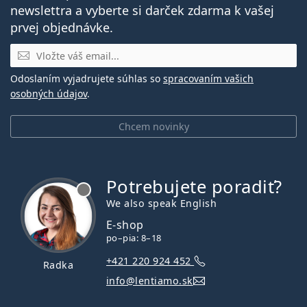
newslettra a vyberte si darček zdarma k vašej
prvej objednávke.
E-mail
Odoslaním vyjadrujete súhlas so
spracovaním vašich
osobných údajov
.
Chcem novinky
Potrebujete poradiť?
je offline
We also speak English
E-shop
po–pia: 8–18
+421 220 924 452
Radka
info@lentiamo.sk