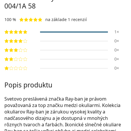
004/1A 58
100 %
na základe 1 recenzií
1×
0×
0×
0×
0×
Popis produktu
Svetovo preslávená značka Ray-ban je právom
považovaná za top značku medzi okuliarmi. Kolekcia
okuliarov Ray-ban je zárukou vysokej kvality a
nadčasového dizajnu a je dostupná v mnohých
rôznych tvaroch a farbách. Ikonické slnečné okuliare