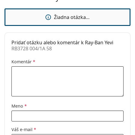
Kategória:
Slnečné okuliare
Značka:
Ray-Ban
Žiadna otázka...
Použitie:
Móda
Kód:
RB3728 004/1A 58
Dostupné s
Nie
Pridať otázku alebo komentár k Ray-Ban Yevi
RB3728 004/1A 58
dioptrickými
šošovkami:
Komentár
*
Meno
*
Váš e-mail
*