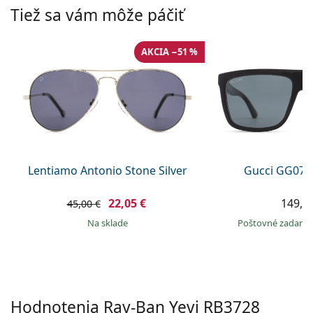
Persol
Tiež sa vám môže páčiť
Prada
AKCIA −51 %
Všetky značky
Lentiamo Antonio Stone Silver
Gucci GG074
22,05 €
149,9
45,00 €
na sklade
Poštovné zadar
Hodnotenia Ray-Ban Yevi
RB3728