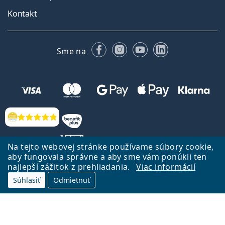
Kontakt
Facebooku
Instagrame
YouTube
LinkedIn
Sme na
Hodnotenia
Na tejto webovej stránke používame súbory cookie,
aby fungovala správne a aby sme vám ponúkli ten
najlepší zážitok z prehliadania.
Viac informácií
Späť na Úvodnu stránku
Prejsť hore
Súhlasiť
Odmietnuť
Lentiamo.sk vlastní a prevádzkuje spoločnosť Lentiamo s.r.o., Česká
republika
Sme tu pre Vás už 18 rokov.