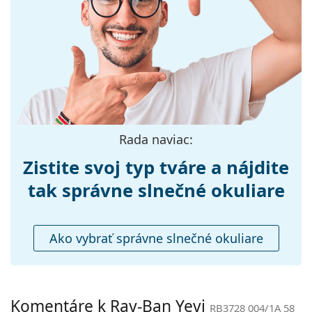
Preskúmajte celú ponuku
slnečných okuliarov
a
Veľkosť:
L
objavte štýlové rámy od obľúbených značiek.
Šírka:
142 mm
Dĺžka stranice:
145 mm
Šírka mostíka:
18 mm
Hmotnosť:
85 g
Nastaviteľné
Áno
Rada naviac:
sedielka:
Zistite svoj typ tváre a nájdite
Flexi pánt:
Nie
Príslušenstvo
tak správne slnečné okuliare
Puzdro:
Áno
Čistiaca
Áno
Ako vybrať správne slnečné okuliare
handrička:
Ostatné
Typ:
Unisex
Komentáre k Ray-Ban Yevi
RB3728 004/1A 58