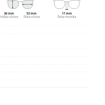
lné vrecko.
ajte pokyny.
36 mm
53 mm
17 mm
Výška očnice
Šírka očnice
Šírka mostíka