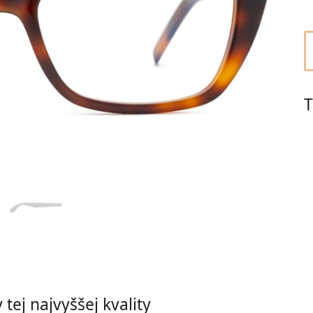
Dĺžka stranice
a
Šírka
Dĺžka
e
mostíka
stranice
17 mm
Šírka mostíka
T
tej najvyššej kvality