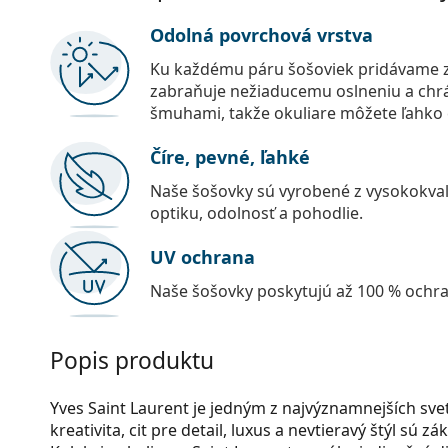
Odolná povrchová vrstva
Ku každému páru šošoviek pridávame z
zabraňuje nežiaducemu oslneniu a chr
šmuhami, takže okuliare môžete ľahko č
Číre, pevné, ľahké
Naše šošovky sú vyrobené z vysokokval
optiku, odolnosť a pohodlie.
UV ochrana
Naše šošovky poskytujú až 100 % ochr
Popis produktu
Yves Saint Laurent je jedným z najvýznamnejších s
kreativita, cit pre detail, luxus a nevtieravý štýl sú 