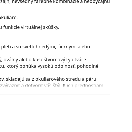
dizajn, nevšedný farebné kombinácie a neobyčajnú
kuliare.
 funkcie virtuálnej skúšky.
pleti a so svetlohnedými, čiernymi alebo
, oválny alebo kosoštvorcový typ tváre.
stu, ktorý ponúka vysokú odolnosť, pohodlné
, skladajú sa z okuliarového stredu a páru
razniť a dotvoriť váš štýl. K ich prednostiam
uliarových šošoviek a predovšetkým ich ochrana
všetky typy okuliarových šošoviek, vrátane tých
puzdra a jeho vyhotovenie sa môžu líšiť.
 čistenie a starostlivosť o okuliare. Niektoré