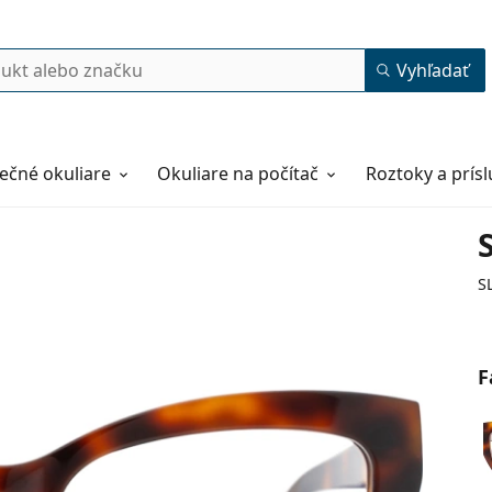
Vyhľadať
ečné okuliare
Okuliare na počítač
Roztoky a prís
S
F
53
17
140
140 mm