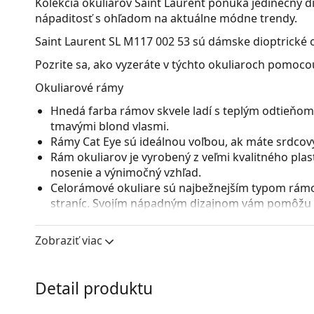
Kolekcia okuliarov Saint Laurent ponúka jedinečný 
nápaditosť s ohľadom na aktuálne módne trendy.
Saint Laurent SL M117 002 53
sú dámske dioptrické o
Pozrite sa, ako vyzeráte v týchto okuliaroch pomocou
Okuliarové rámy
Hnedá farba rámov skvele ladí s teplým odtieňom 
tmavými blond vlasmi.
Rámy Cat Eye sú ideálnou voľbou, ak máte srdcový
Rám okuliarov je vyrobený z veľmi kvalitného pla
nosenie a výnimočný vzhľad.
Celorámové okuliare sú najbežnejším typom rámov
straníc. Svojím nápadným dizajnom vám pomôžu zvý
patrí pevnosť, odolnosť, spoľahlivé uchytenie ok
pred poškodením. Tento druh rámu je vhodný pre 
Zobraziť viac
s vyššou optickou mohutnosťou.
Príslušenstvo
Detail produktu
Okuliare dodávame s originálnym puzdrom. Farba 
Handrička, ktorá je súčasťou balenia, je ideálna na