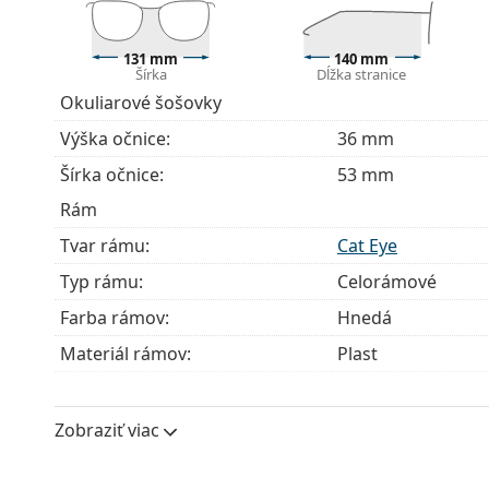
modely môžu namiesto handričky obsahovať texti
Ide o zdravotnícku pomôcku. Pred použitím si prečít
131 mm
140 mm
Šírka
Dĺžka stranice
Okuliarové šošovky
Výška očnice:
36 mm
Šírka očnice:
53 mm
Rám
Tvar rámu:
Cat Eye
Typ rámu:
Celorámové
Farba rámov:
Hnedá
Materiál rámov:
Plast
Veľkosť:
M
Šírka:
131 mm
Zobraziť viac
Dĺžka stranice:
140 mm