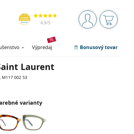
Navigačný panel
Hodnotenia
ste prihlásení
Nákupný ko
4,9
/5
lušenstvo
výpredaj
Bonusový tovar
Saint Laurent
L M117 002 53
arebné varianty