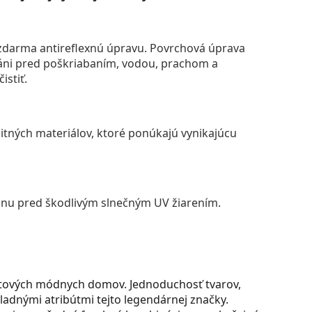
darma antireflexnú úpravu. Povrchová úprava
áni pred poškriabaním, vodou, prachom a
istiť.
itných materiálov, ktoré ponúkajú vynikajúcu
anu pred škodlivým slnečným UV žiarením.
vetových módnych domov. Jednoduchosť tvarov,
základnými atribútmi tejto legendárnej značky.