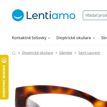
Vyhľadávanie
Prihlásenie
Navigácia webu
Roztoky
Všetko o nákupe
Kontaktné šošovky
Dioptrické okuliare
Sln
Dioptrické okuliare
Dámske
Saint Laurent
131 mm