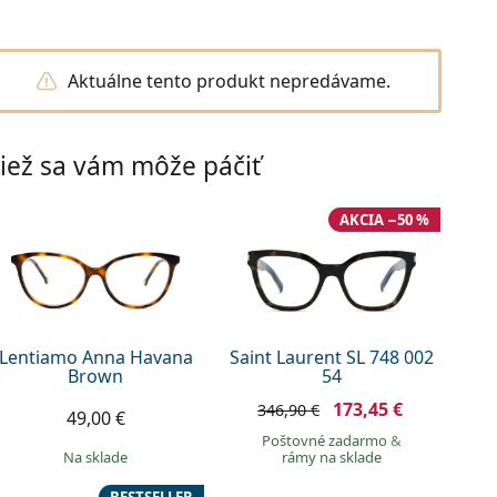
Aktuálne tento produkt nepredávame.
iež sa vám môže páčiť
AKCIA −50 %
Lentiamo Anna Havana
Saint Laurent SL 748 002
Brown
54
173,45 €
346,90 €
49,00 €
Poštovné zadarmo
&
na sklade
rámy na sklade