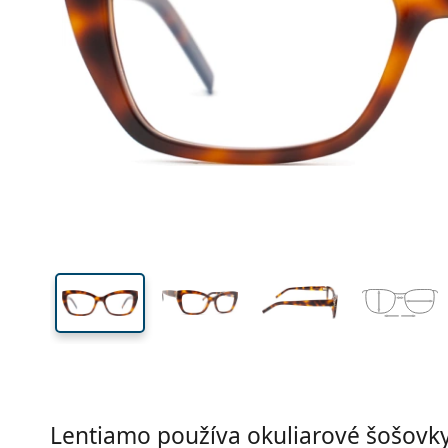
Šírka
Šírk
očnic
36 mm
53 mm
Výška očnice
Šírka očnice
Lentiamo používa okuliarové šošovky 