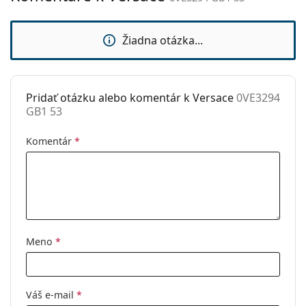
sedielka:
Flexi pánt:
Nie
Žiadna otázka...
Slnečný klip:
Nie
Príslušenstvo
Pridať otázku alebo komentár k Versace
0VE3294
Puzdro:
Áno
GB1 53
Čistiaca
Áno
handrička:
Komentár
*
Ostatné
Typ:
Dámske
Kategória:
Dioptrické okuliare
Značka:
Versace
Meno
*
Kód:
0VE3294 GB1 53
Váš e-mail
*