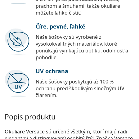
prachom a šmuhami, takže okuliare
môžete ľahko čistiť.
Číre, pevné, ľahké
Naše šošovky sú vyrobené z
vysokokvalitných materiálov, ktoré
ponúkajú vynikajúcu optiku, odolnosť a
pohodlie.
UV ochrana
Naše šošovky poskytujú až 100 %
ochranu pred škodlivým slnečným UV
žiarením.
Popis produktu
Okuliare Versace sú určené všetkým, ktorí majú radi
elegantný a distingvovaný osobitý štýl. Značka Versace