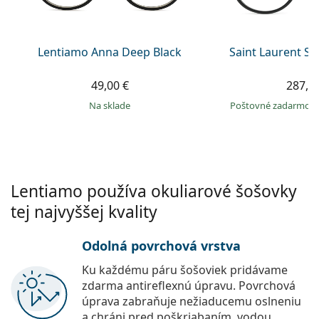
Persol
Prada
Lentiamo Anna Deep Black
Saint Laurent S
Všetky značky
49,00 €
287,9
na sklade
Poštovné zadarmo
Lentiamo používa okuliarové šošovky
tej najvyššej kvality
Odolná povrchová vrstva
Ku každému páru šošoviek pridávame
zdarma antireflexnú úpravu. Povrchová
úprava zabraňuje nežiaducemu oslneniu
a chráni pred poškriabaním, vodou,