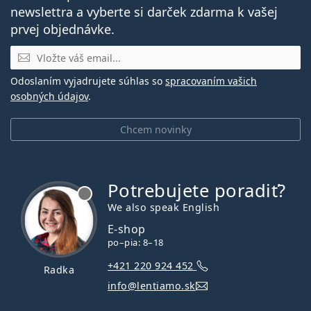
newslettra a vyberte si darček zdarma k vašej
prvej objednávke.
E-mail
Odoslaním vyjadrujete súhlas so
spracovaním vašich
osobných údajov
.
Chcem novinky
Potrebujete poradiť?
je offline
We also speak English
E-shop
po–pia: 8–18
+421 220 924 452
Radka
info@lentiamo.sk