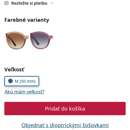
Persol
Rozložte si platbu
Prada
Farebné varianty
Všetky značky
Zvoľte parametre
Veľkosť
M (50 mm)
Akú mám veľkosť?
Pridať do košíka
Objednať s dioptrickými šošovkami