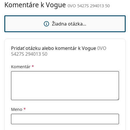
Komentáre k Vogue
0VO 5427S 294013 50
Kategória:
Slnečné okuliare
Značka:
Vogue
Žiadna otázka...
Použitie:
Móda
Kód:
0VO 5427S 294013 50
Dostupné s
Áno
Pridať otázku alebo komentár k Vogue
0VO
5427S 294013 50
dioptrickými
šošovkami:
Komentár
*
Meno
*