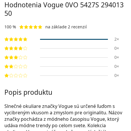
Hodnotenia Vogue
0VO 5427S 294013
50
100 %
na základe 2 recenzií
2×
0×
0×
0×
0×
Popis produktu
Slnečné okuliare značky Vogue sú určené ľuďom s
vycibreným vkusom a zmyslom pre originalitu. Názov
značky pochádza z módneho časopisu Vogue, ktorý
udáva módne trendy po celom svete. Kolekcia