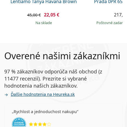
Lentiamo Tanya Havana Brown
Prada 0PR 65Z
22,05 €
217,9
45,00 €
na sklade
Poštovné zadar
Overené našimi zákazníkmi
97 % zákazníkov odporúča náš obchod (z
11477 recenzií). Prezrite si vybrané
hodnotenia našich zákazníkov.
Ďalšie hodnotenia na Heureka.sk
Rychlost a jednoduchost nakupu
hodnotenie 4 z 5