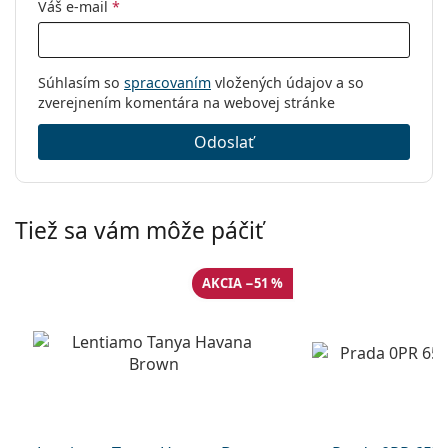
Váš e-mail
*
Súhlasím so
spracovaním
vložených údajov a so
zverejnením komentára na webovej stránke
Odoslať
Tiež sa vám môže páčiť
AKCIA −51 %