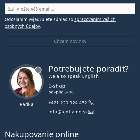
E-mail
Odoslaním vyjadrujete súhlas so
spracovaním vašich
osobných údajov
.
Chcem novinky
Potrebujete poradiť?
je offline
We also speak English
E-shop
po–pia: 8–18
+421 220 924 452
Radka
info@lentiamo.sk
Nakupovanie online