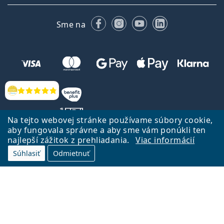
Facebooku
Instagrame
YouTube
LinkedIn
Sme na
Hodnotenia
Na tejto webovej stránke používame súbory cookie,
aby fungovala správne a aby sme vám ponúkli ten
najlepší zážitok z prehliadania.
Viac informácií
Späť na Úvodnu stránku
Prejsť hore
Súhlasiť
Odmietnuť
Lentiamo.sk vlastní a prevádzkuje spoločnosť Lentiamo s.r.o., Česká
republika
Sme tu pre Vás už 18 rokov.