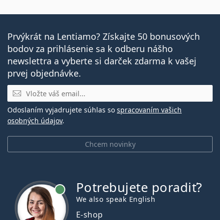
Prvýkrát na Lentiamo? Získajte 50 bonusových
bodov za prihlásenie sa k odberu nášho
newslettra a vyberte si darček zdarma k vašej
prvej objednávke.
E-mail
Odoslaním vyjadrujete súhlas so
spracovaním vašich
osobných údajov
.
Chcem novinky
Potrebujete poradiť?
je online
We also speak English
E-shop