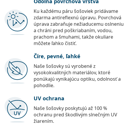
Odolná povrchová vrstva
Ku každému páru šošoviek pridávame
zdarma antireflexnú úpravu. Povrchová
úprava zabraňuje nežiaducemu oslneniu
a chráni pred poškriabaním, vodou,
prachom a šmuhami, takže okuliare
môžete ľahko čistiť.
Číre, pevné, ľahké
Naše šošovky sú vyrobené z
vysokokvalitných materiálov, ktoré
ponúkajú vynikajúcu optiku, odolnosť a
pohodlie.
UV ochrana
Naše šošovky poskytujú až 100 %
ochranu pred škodlivým slnečným UV
žiarením.