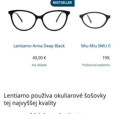
Gucci
Všetky roztoky
BESTSELLER
je onli
Všetky značky
Persol
Prada
Všetky značky
Lentiamo Anna Deep Black
Miu Miu 0MU 09
49,00 €
199,9
na sklade
Poštovné zadarmo
Lentiamo používa okuliarové šošovky
tej najvyššej kvality