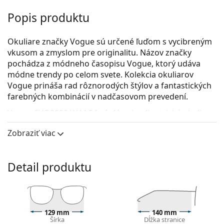
Popis produktu
Okuliare značky Vogue sú určené ľuďom s vycibreným
vkusom a zmyslom pre originalitu. Názov značky
pochádza z módneho časopisu Vogue, ktorý udáva
módne trendy po celom svete. Kolekcia okuliarov
Vogue prináša rad rôznorodých štýlov a fantastických
farebných kombinácií v nadčasovom prevedení.
Vogue 0VO2998 W44 54
sú dámske dioptrické okuliare.
Pozrite sa, ako vyzeráte v týchto okuliaroch pomocou
Zobraziť viac
funkcie virtuálnej skúšky.
Okuliarové rámy
Detail produktu
Čierna farba rámov skvele ladí so studeným
odtieňom pleti a so svetlohnedými, čiernymi alebo
svetlými blond vlasmi.
Rámy Cat Eye sú ideálnou voľbou, ak máte srdcový,
129 mm
140 mm
oválny alebo kosoštvorcový typ tváre.
Šírka
Dĺžka stranice