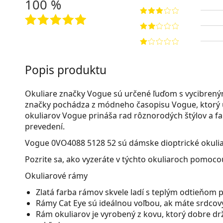
100 %
Popis produktu
Okuliare značky Vogue sú určené ľuďom s vycibrený
značky pochádza z módneho časopisu Vogue, ktorý 
okuliarov Vogue prináša rad rôznorodých štýlov a f
prevedení.
Vogue 0VO4088 5128 52
sú dámske dioptrické okulia
Pozrite sa, ako vyzeráte v týchto okuliaroch pomocou
Okuliarové rámy
Zlatá farba rámov skvele ladí s teplým odtieňom 
Rámy Cat Eye sú ideálnou voľbou, ak máte srdcový
Rám okuliarov je vyrobený z kovu, ktorý dobre dr