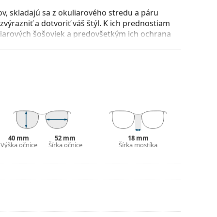
, skladajú sa z okuliarového stredu a páru
razniť a dotvoriť váš štýl. K ich prednostiam
uliarových šošoviek a predovšetkým ich ochrana
všetky typy okuliarových šošoviek, vrátane tých
ície a usadenie okuliarov. Nosové opierky sa
t pri nosení. Nastavenie sedielok by mal vždy
láciou nedošlo k ich poškodeniu alebo
puzdra a jeho vyhotovenie sa môžu líšiť.
40 mm
52 mm
18 mm
 čistenie a starostlivosť o okuliare. Niektoré
Výška očnice
Šírka očnice
Šírka mostíka
lné vrecko.
ajte pokyny.