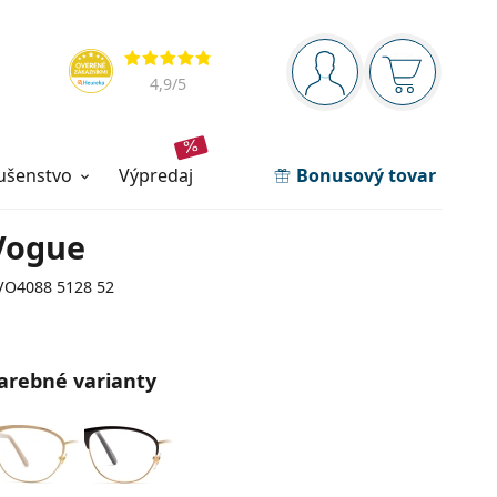
Navigačný panel
Hodnotenia
ste prihlásení
Nákupný ko
4,9
/5
lušenstvo
výpredaj
Bonusový tovar
Vogue
VO4088 5128 52
arebné varianty