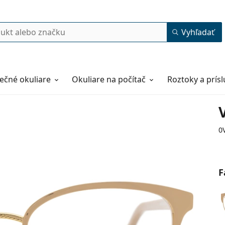
Vyhľadať
ečné okuliare
Okuliare na počítač
Roztoky a prís
0
F
52
18
140
140 mm