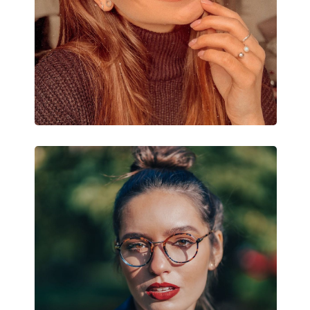
Čistiaca handrička:
Áno
Ostatné
Typ:
Dámske
Kategória:
Dioptrické okuliar
Značka:
Vogue
Kód:
0VO4088 5128 52