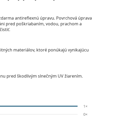
darma antireflexnú úpravu. Povrchová úprava
áni pred poškriabaním, vodou, prachom a
istiť.
itných materiálov, ktoré ponúkajú vynikajúcu
anu pred škodlivým slnečným UV žiarením.
1×
0×