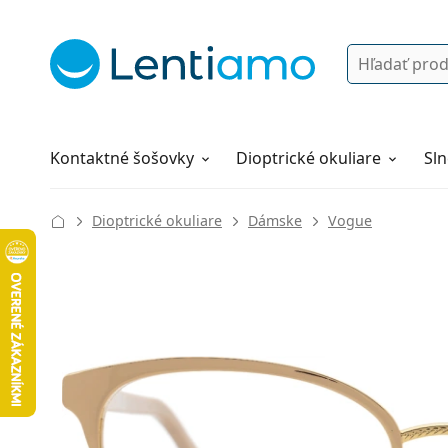
Vyhľadávanie
Prihlásenie
Navigácia webu
Roztoky
Všetko o nákupe
Kontaktné šošovky
Dioptrické okuliare
Sln
Dioptrické okuliare
Dámske
Vogue
130 mm