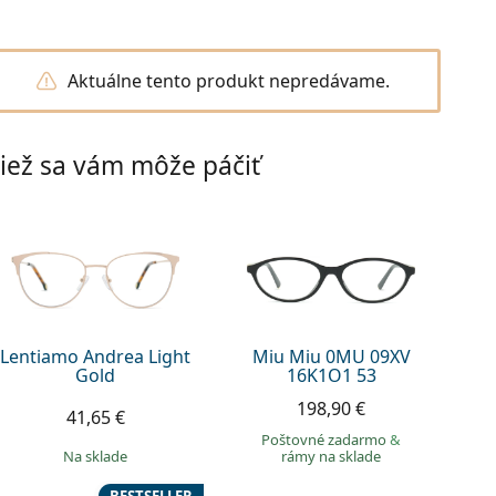
Aktuálne tento produkt nepredávame.
iež sa vám môže páčiť
Lentiamo Andrea Light
Miu Miu 0MU 09XV
Gold
16K1O1 53
198,90 €
41,65 €
Poštovné zadarmo
&
na sklade
rámy na sklade