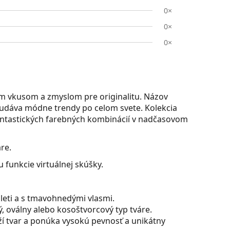
0×
0×
0×
m vkusom a zmyslom pre originalitu. Názov
udáva módne trendy po celom svete. Kolekcia
antastických farebných kombinácií v nadčasovom
re.
 funkcie virtuálnej skúšky.
pleti a s tmavohnedými vlasmi.
, oválny alebo kosoštvorcový typ tváre.
ží tvar a ponúka vysokú pevnosť a unikátny