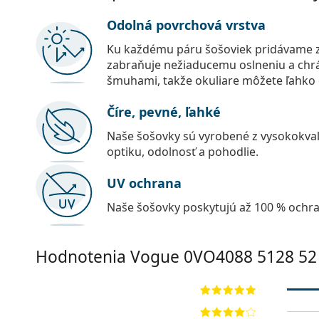
Odolná povrchová vrstva
Ku každému páru šošoviek pridávame z
zabraňuje nežiaducemu oslneniu a chr
šmuhami, takže okuliare môžete ľahko č
Číre, pevné, ľahké
Naše šošovky sú vyrobené z vysokokval
optiku, odolnosť a pohodlie.
UV ochrana
Naše šošovky poskytujú až 100 % ochr
Hodnotenia Vogue
0VO4088 5128 52