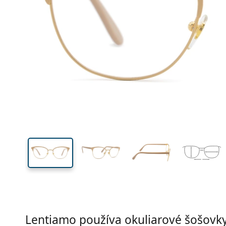
Šírka
Šírk
očnic
40 mm
52 mm
Výška očnice
Šírka očnice
Lentiamo používa okuliarové šošovky 