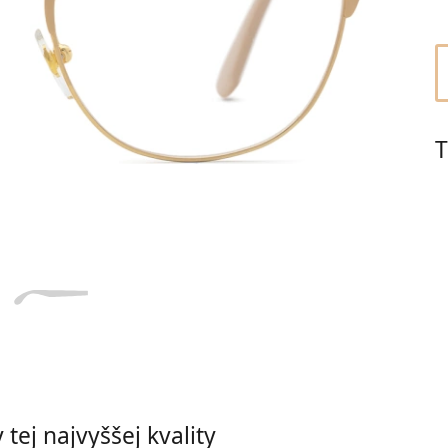
Dĺžka stranice
a
Šírka
Dĺžka
e
mostíka
stranice
18 mm
Šírka mostíka
T
tej najvyššej kvality