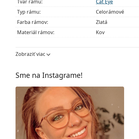
Tvar rámu:
Cat Eye
Typ rámu:
Celorámové
Farba rámov:
Zlatá
Materiál rámov:
Kov
Veľkosť:
M
Šírka:
130 mm
Zobraziť viac
Dĺžka stranice:
140 mm
Šírka mostíka:
18 mm
Sme na Instagrame!
Hmotnosť:
100 g
Nastaviteľné sedielka:
Áno
Flexi pánt:
Nie
Slnečný klip:
Nie
Príslušenstvo
Puzdro:
Áno